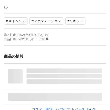
自宅保管の為、多少の小傷などあった場合はご了承下さ
#
メイベリン
#
ファンデーション
#
リキッド
い。
購入日時：
2026年5月16日 21:14
発送はなるべく早くを心掛けています。
出品日時：
2026年5月13日 19:58
よろしくお願いします♪
商品の情報
コスメ、美容、ヘアケア
ベースメイク