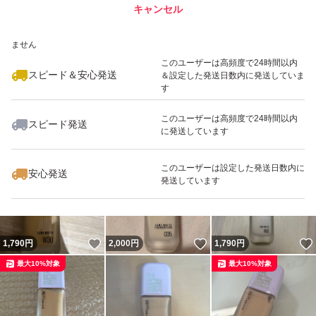
キャンセル
スピード&安心発送
いいね！
いいね！
1,899
※このバッジは実績に基づく表示であり、発送を保証しているものではあり
円
1,790
円
2,000
円
ません
最大10%対象
最大10%対象
最大10%対象
このユーザーは高頻度で24時間以内
スピード＆安心発送
＆設定した発送日数内に発送していま
す
このユーザーは高頻度で24時間以内
スピード発送
に発送しています
いいね！
いいね！
1,950
円
1,750
円
1,800
円
最大10%対象
このユーザーは設定した発送日数内に
安心発送
発送しています
いいね！
いいね！
1,790
円
2,000
円
1,790
円
最大10%対象
最大10%対象