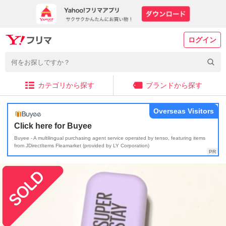
ログイン
カテゴリから探す
ブランドから探す
Overseas Visitors
Click here for Buyee
Buyee - A multilingual purchasing agent service operated by tenso, featuring items
from JDirectItems Fleamarket (provided by LY Corporation)