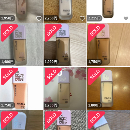
いいね！
いいね！
1,950
円
2,250
円
2,215
円
1,480
円
1,990
円
1,750
円
1,750
円
1,730
円
1,800
円