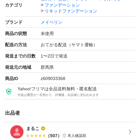
カテゴリ
ファンデーション
リキッドファンデーション
ブランド
メイベリン
商品の状態
未使用
配送の方法
おてがる配送（ヤマト運輸）
発送までの日数
1〜2日で発送
発送元の地域
群馬県
商品ID
z609033368
Yahoo!フリマは全品送料無料・匿名配送
代金は運営が一旦預かり、評価後、出品者に支払われます
出品者
まるこ
（
507
）
本人確認前