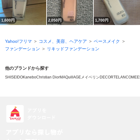
1,600
円
2,050
円
1,700
円
Yahoo!フリマ
コスメ、美容、ヘアケア
ベースメイク
ファンデーション
リキッドファンデーション
他のブランドから探す
SHISEIDO
Kanebo
Christian Dior
MAQuillAGE
メイベリン
DECORTE
LANCOME
E