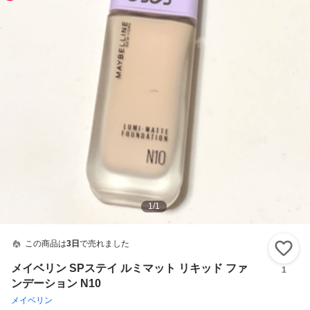
1
/
1
この商品は
3日
で売れました
い
メイベリン SPステイ ルミマット リキッド ファ
1
ンデーション N10
メイベリン