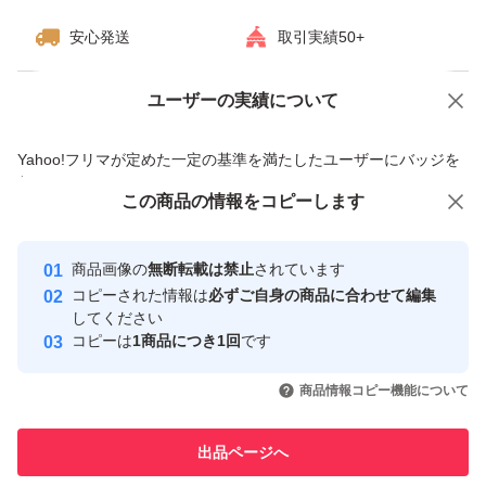
安心発送
取引実績50+
ユーザーの実績について
価格の相談
商品への質問
商品への質問からの値下げ交渉、不適切なカテゴリ変更依頼は禁止です
Yahoo!フリマが定めた一定の基準を満たしたユーザーにバッジを
付与しています
この商品をみている人にオススメ
この商品の情報をコピーします
安心取引出品者
最大10%対象
最大10%対象
最大10%対象
Yahoo!フリマの基準をクリアした安
安心取引出品者
商品画像の
無断転載は禁止
されています
心・安全なユーザーです
コピーされた情報は
必ずご自身の商品に合わせて編集
取引実績
してください
コピーは
1商品につき1回
です
このユーザーはYahoo!フリマの取
取引実績◯+
いいね！
いいね！
1,800
円
1,600
円
2,100
円
引を完了させた実績があります
商品情報コピー機能について
最大10%対象
最大10%対象
最大10%対象
このユーザーは他フリマサービス
他フリマ実績◯+
出品ページへ
での取引実績があります