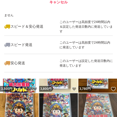
キャンセル
スピード&安心発送
いいね！
いいね！
4,000
※このバッジは実績に基づく表示であり、発送を保証しているものではあり
円
5,200
円
3,555
円
ません
最大10%対象
このユーザーは高頻度で24時間以内
スピード＆安心発送
＆設定した発送日数内に発送していま
す
このユーザーは高頻度で24時間以内
スピード発送
に発送しています
いいね！
いいね！
3,400
円
3,600
円
3,500
円
このユーザーは設定した発送日数内に
安心発送
発送しています
いいね！
いいね！
3,500
円
3,800
円
3,780
円