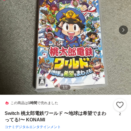
1
/
3
この商品は
1時間
で売れました
い
Switch 桃太郎電鉄ワールド 〜地球は希望でまわ
2
ってる!〜 KONAMI
コナミデジタルエンタテインメント