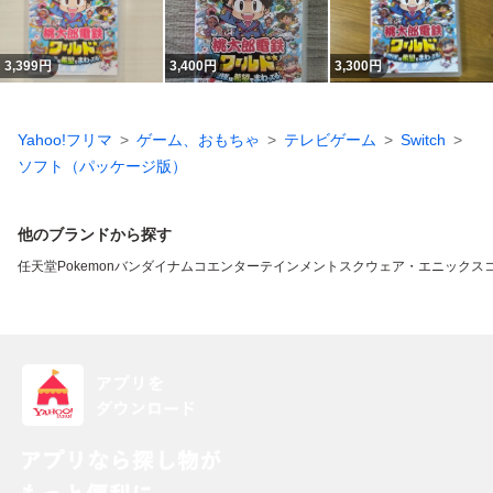
3,399
円
3,400
円
3,300
円
Yahoo!フリマ
ゲーム、おもちゃ
テレビゲーム
Switch
ソフト（パッケージ版）
他のブランドから探す
任天堂
Pokemon
バンダイナムコエンターテインメント
スクウェア・エニックス