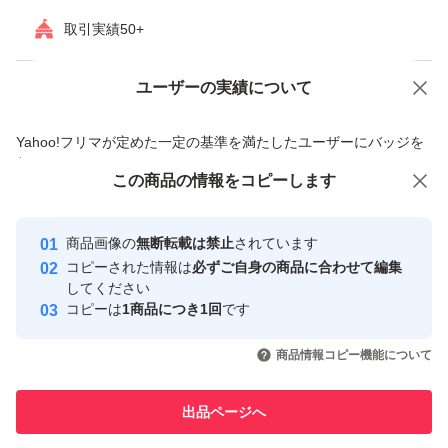
取引実績50+
ユーザーの実績について
価格の相談
商品への質問
商品への質問からの値下げ交渉、不適切なカテゴリ変更依頼は禁止です
Yahoo!フリマが定めた一定の基準を満たしたユーザーにバッジを
付与しています
この商品をみている人にオススメ
この商品の情報をコピーします
安心取引出品者
最大10%対象
最大10%対象
最大10%対象
Yahoo!フリマの基準をクリアした安
安心取引出品者
商品画像の
無断転載は禁止
されています
心・安全なユーザーです
コピーされた情報は
必ずご自身の商品に合わせて編集
取引実績
してください
コピーは
1商品につき1回
です
このユーザーはYahoo!フリマの取
取引実績◯+
いいね！
いいね！
3,200
円
3,500
円
3,800
円
引を完了させた実績があります
商品情報コピー機能について
最大10%対象
最大10%対象
このユーザーは他フリマサービス
他フリマ実績◯+
出品ページへ
での取引実績があります