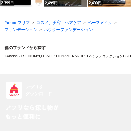
2,399
円
2,499
円
2,490
円
Yahoo!フリマ
コスメ、美容、ヘアケア
ベースメイク
ファンデーション
パウダーファンデーション
他のブランドから探す
Kanebo
SHISEIDO
MAQuillAGE
SOFINA
MENARD
POLA
ミラノコレクション
ESP