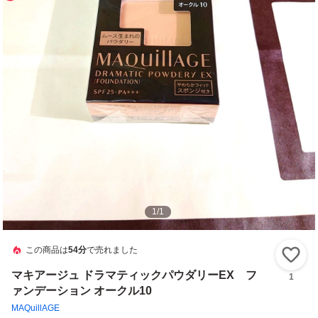
1
/
1
この商品は
54分
で売れました
い
マキアージュ ドラマティックパウダリーEX フ
1
ァンデーション オークル10
MAQuillAGE