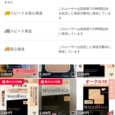
ません
最大10%対象
最大10%対象
最大10%対象
このユーザーは高頻度で24時間以内
スピード＆安心発送
＆設定した発送日数内に発送していま
す
このユーザーは高頻度で24時間以内
スピード発送
に発送しています
いいね！
いいね！
2,499
円
2,499
円
2,490
円
最大10%対象
最大10%対象
最大10%対象
このユーザーは設定した発送日数内に
安心発送
発送しています
いいね！
いいね！
2,490
円
2,380
円
2,444
円
最大10%対象
最大10%対象
いいね！
いいね！
2,444
円
2,499
円
2,680
円