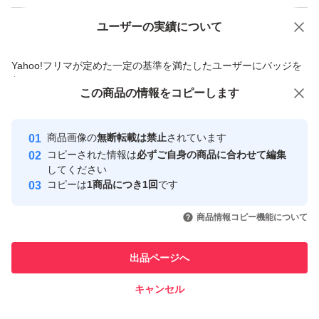
ユーザーの実績について
価格の相談
商品への質問
商品への質問からの値下げ交渉、不適切なカテゴリ変更依頼は禁止です
Yahoo!フリマが定めた一定の基準を満たしたユーザーにバッジを
付与しています
この商品をみている人にオススメ
この商品の情報をコピーします
安心取引出品者
最大10%対象
最大10%対象
最大10%対象
Yahoo!フリマの基準をクリアした安
安心取引出品者
商品画像の
無断転載は禁止
されています
心・安全なユーザーです
コピーされた情報は
必ずご自身の商品に合わせて編集
取引実績
してください
コピーは
1商品につき1回
です
このユーザーはYahoo!フリマの取
取引実績◯+
いいね！
いいね！
2,430
円
2,470
円
2,499
円
引を完了させた実績があります
商品情報コピー機能について
最大10%対象
最大10%対象
最大10%対象
このユーザーは他フリマサービス
他フリマ実績◯+
出品ページへ
での取引実績があります
キャンセル
スピード&安心発送
いいね！
いいね！
2,490
※このバッジは実績に基づく表示であり、発送を保証しているものではあり
円
2,490
円
2,490
円