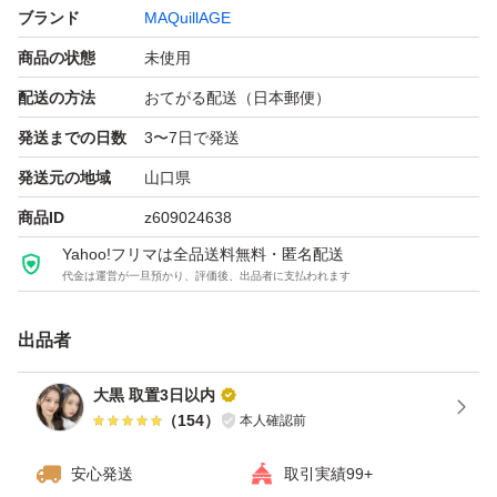
ブランド
MAQuillAGE
商品の状態
未使用
配送の方法
おてがる配送（日本郵便）
発送までの日数
3〜7日で発送
発送元の地域
山口県
商品ID
z609024638
Yahoo!フリマは全品送料無料・匿名配送
代金は運営が一旦預かり、評価後、出品者に支払われます
出品者
大黒 取置3日以内
（
154
）
本人確認前
安心発送
取引実績99+