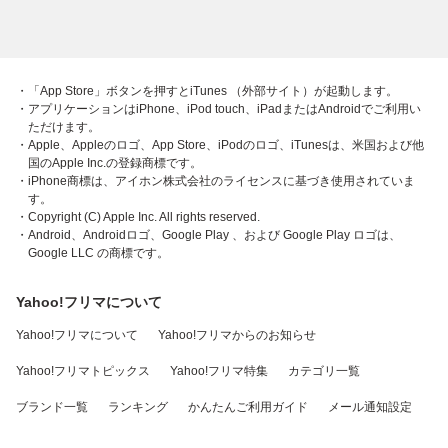
・「App Store」ボタンを押すとiTunes （外部サイト）が起動します。
・アプリケーションはiPhone、iPod touch、iPadまたはAndroidでご利用い
ただけます。
・Apple、Appleのロゴ、App Store、iPodのロゴ、iTunesは、米国および他
国のApple Inc.の登録商標です。
・iPhone商標は、アイホン株式会社のライセンスに基づき使用されていま
す。
・Copyright (C) Apple Inc. All rights reserved.
・Android、Androidロゴ、Google Play 、および Google Play ロゴは、
Google LLC の商標です。
Yahoo!フリマについて
Yahoo!フリマについて
Yahoo!フリマからのお知らせ
Yahoo!フリマトピックス
Yahoo!フリマ特集
カテゴリ一覧
ブランド一覧
ランキング
かんたんご利用ガイド
メール通知設定