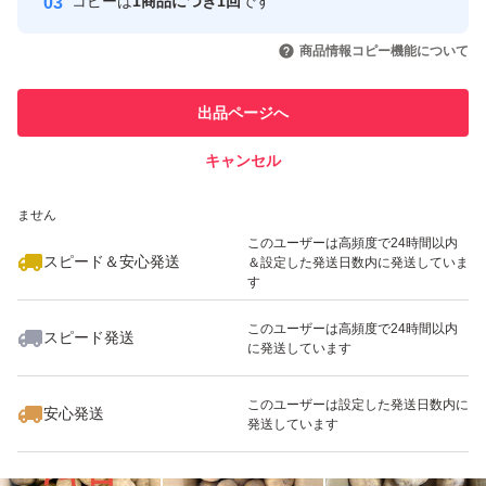
コピーは
1商品につき1回
です
このユーザーはYahoo!フリマの取
取引実績◯+
いいね！
いいね！
3,300
円
2,000
円
2,000
円
引を完了させた実績があります
商品情報コピー機能について
このユーザーは他フリマサービス
他フリマ実績◯+
出品ページへ
での取引実績があります
キャンセル
スピード&安心発送
いいね！
いいね！
3,060
※このバッジは実績に基づく表示であり、発送を保証しているものではあり
円
3,300
円
2,150
円
ません
最大10%対象
このユーザーは高頻度で24時間以内
スピード＆安心発送
＆設定した発送日数内に発送していま
す
このユーザーは高頻度で24時間以内
スピード発送
に発送しています
いいね！
いいね！
3,290
円
1,850
円
1,600
円
このユーザーは設定した発送日数内に
安心発送
発送しています