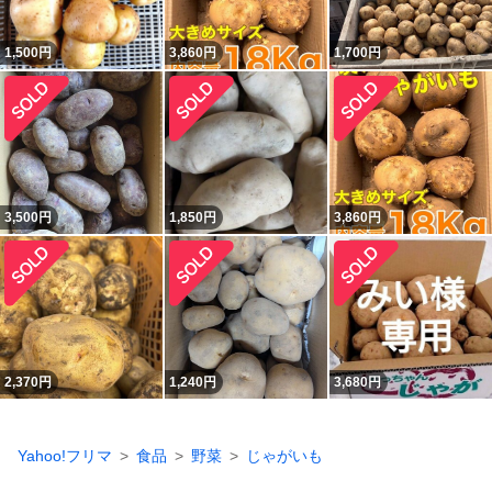
1,500
円
3,860
円
1,700
円
3,500
円
1,850
円
3,860
円
2,370
円
1,240
円
3,680
円
Yahoo!フリマ
食品
野菜
じゃがいも