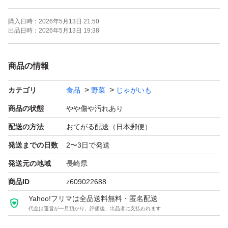
訳あり…形が悪い、一部傷あり、皮が剥けている、自然割
購入日時：
2026年5月13日 21:50
れなど。
出品日時：
2026年5月13日 19:38
鮮度保持のため、多少泥はついています。堀りたて新鮮で
商品の情報
す！
カテゴリ
食品
野菜
じゃがいも
送料無料で発送致します。訳ありのため、ご理解ある方の
商品の状態
やや傷や汚れあり
みお願いします。
配送の方法
おてがる配送（日本郵便）
泥つきです。
発送までの日数
2〜3日で発送
発送元の地域
長崎県
商品ID
z609022688
Yahoo!フリマは全品送料無料・匿名配送
代金は運営が一旦預かり、評価後、出品者に支払われます