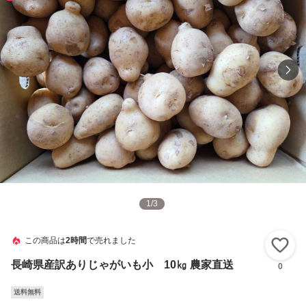
1
/
3
この商品は
2時間
で売れました
い
長崎県産訳ありじゃがいも小 10㎏ 農家直送
0
送料無料