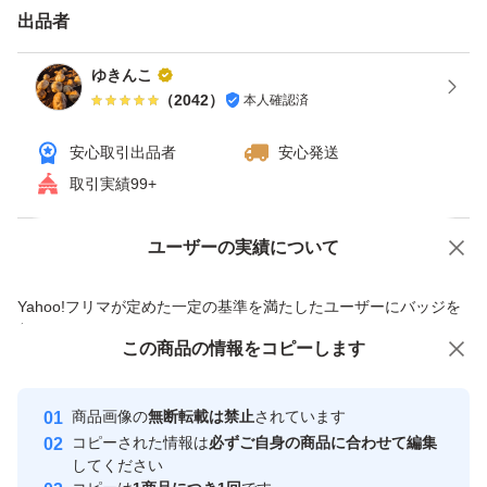
出品者
ゆきんこ
（
2042
）
本人確認済
安心取引出品者
安心発送
取引実績99+
ユーザーの実績について
価格の相談
商品への質問
商品への質問からの値下げ交渉、不適切なカテゴリ変更依頼は禁止です
Yahoo!フリマが定めた一定の基準を満たしたユーザーにバッジを
付与しています
この商品をみている人にオススメ
この商品の情報をコピーします
安心取引出品者
最大10%対象
Yahoo!フリマの基準をクリアした安
安心取引出品者
商品画像の
無断転載は禁止
されています
心・安全なユーザーです
コピーされた情報は
必ずご自身の商品に合わせて編集
取引実績
してください