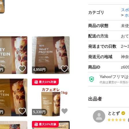
スポ
カテゴリ
ホ
商品の状態
未使
配送の方法
おて
発送までの日数
2〜
発送元の地域
神奈
商品ID
z60
！
いいね！
いいね！
円
4,950
円
Yahoo!フリ
最大10%対象
代金は運営が一旦預か
出品者
！
いいね！
いいね！
円
5,330
円
ととず
最大10%対象