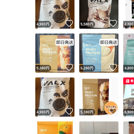
いいね！
いいね
4,980
円
5,580
円
4,800
いいね！
いいね
5,380
円
5,280
円
4,800
Yaho
最
安心取引
安心
いいね！
いいね
4,980
円
5,380
円
6,900
取引実績
取引