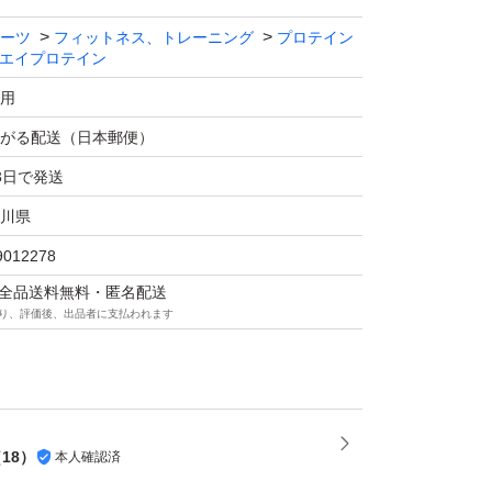
ーツ
フィットネス、トレーニング
プロテイン
エイプロテイン
用
がる配送（日本郵便）
3日で発送
川県
9012278
マは全品送料無料・匿名配送
り、評価後、出品者に支払われます
（
18
）
本人確認済