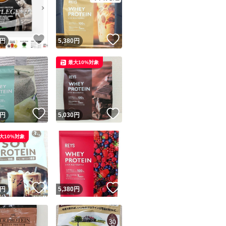
！
いいね！
いいね！
円
5,380
円
最大10%対象
ユーザーの実績について
！
いいね！
いいね！
円
5,030
円
o!フリマが定めた一定の基準を満たしたユーザーにバッジを付与しています
大10%対象
出品者
この商品の情報をコピーします
取引出品者
Yahoo!フリマの基準をクリアした安心・安全なユーザーです
！
いいね！
いいね！
商品画像の
無断転載は禁止
されています
円
5,380
円
コピーされた情報は
必ずご自身の商品に合わせて編集
してください
コピーは
1商品につき1回
です
実績◯+
このユーザーはYahoo!フリマの取引を完了させた実績があり