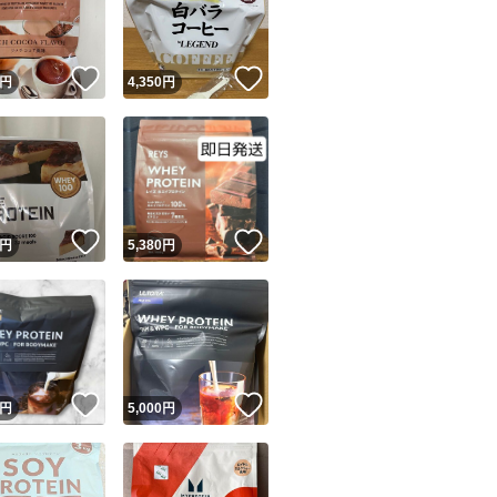
商品情報コピー機
リマ実績◯+
このユーザーは他フリマサービスでの取引実績があります
！
いいね！
いいね！
円
4,350
円
出品ページへ
&安心発送
キャンセル
ジは実績に基づく表示であり、発送を保証しているものではありません
このユーザーは高頻度で24時間以内＆設定した発送日数内に
ード＆安心発送
ます
！
いいね！
いいね！
円
5,380
円
ード発送
このユーザーは高頻度で24時間以内に発送しています
発送
このユーザーは設定した発送日数内に発送しています
！
いいね！
いいね！
円
5,000
円