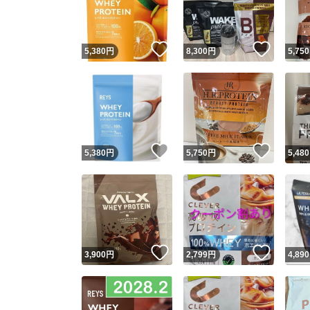
他フ
いいね！
いいね
5,380
円
8,300
円
5,750
スピード
※このバッ
スピ
いいね！
いいね
5,380
円
5,750
円
5,480
スピ
安心
いいね！
いいね
3,900
円
2,799
円
4,890