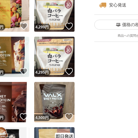
安心発送
価格の
！
いいね！
いいね！
円
4,299
円
商品への質問
！
いいね！
いいね！
円
4,295
円
！
いいね！
いいね！
円
4,500
円