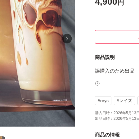
4,900
円
商品説明
誤購入のため出品
#
reys
#
レイズ
購入日時：
2026年5月13日 
出品日時：
2026年5月13日 
商品の情報