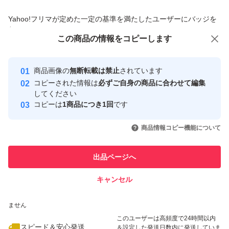
商品への質問からの値下げ交渉、不適切なカテゴリ変更依頼は禁止です
Yahoo!フリマが定めた一定の基準を満たしたユーザーにバッジを
付与しています
この商品をみている人にオススメ
この商品の情報をコピーします
安心取引出品者
最大10%対象
最大10%対象
Yahoo!フリマの基準をクリアした安
安心取引出品者
商品画像の
無断転載は禁止
されています
心・安全なユーザーです
コピーされた情報は
必ずご自身の商品に合わせて編集
取引実績
してください
コピーは
1商品につき1回
です
このユーザーはYahoo!フリマの取
取引実績◯+
いいね！
いいね！
4,899
円
3,100
円
5,300
円
引を完了させた実績があります
商品情報コピー機能について
このユーザーは他フリマサービス
他フリマ実績◯+
出品ページへ
での取引実績があります
キャンセル
スピード&安心発送
いいね！
いいね！
4,000
※このバッジは実績に基づく表示であり、発送を保証しているものではあり
円
3,980
円
5,999
円
ません
最大10%対象
このユーザーは高頻度で24時間以内
スピード＆安心発送
＆設定した発送日数内に発送していま