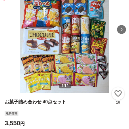
1
/
12
い
お菓子詰め合わせ 40点セット
16
送料無料
3,550
円