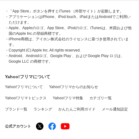
・「App Store」ボタンを押すとiTunes （外部サイト）が起動します。
・アプリケーションはiPhone、iPod touch、iPadまたはAndroidでご利用い
ただけます。
・Apple、Appleのロゴ、App Store、iPodのロゴ、iTunesは、米国および他
国のApple Inc.の登録商標です。
・iPhone商標は、アイホン株式会社のライセンスに基づき使用されていま
す。
・Copyright (C) Apple Inc. All rights reserved.
・Android、Androidロゴ、Google Play 、および Google Play ロゴは、
Google LLC の商標です。
Yahoo!フリマについて
Yahoo!フリマについて
Yahoo!フリマからのお知らせ
Yahoo!フリマトピックス
Yahoo!フリマ特集
カテゴリ一覧
ブランド一覧
ランキング
かんたんご利用ガイド
メール通知設定
公式アカウント