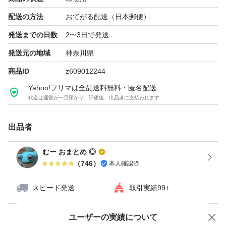
配送の方法
おてがる配送（日本郵便）
発送までの日数
2〜3日で発送
発送元の地域
神奈川県
商品ID
z609012244
Yahoo!フリマは全品送料無料・匿名配送
代金は運営が一旦預かり、評価後、出品者に支払われます
出品者
むー おまとめ ◎
（
746
）
本人確認済
スピード発送
取引実績99+
ユーザーの実績について
価格の相談
商品への質問