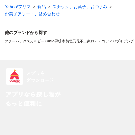
Yahoo!フリマ
食品
スナック、お菓子、おつまみ
お菓子アソート、詰め合わせ
他のブランドから探す
スターバックス
カルビー
Kanro
黒糖本舗垣乃花
不二家
ロッテ
ゴディバ
ブルボン
グ