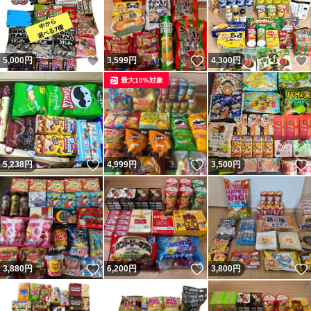
いいね！
いいね！
5,000
円
3,599
円
4,300
円
最大10%対象
いいね！
いいね！
5,238
円
4,999
円
3,500
円
いいね！
いいね！
3,880
円
6,200
円
3,800
円