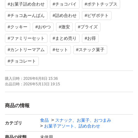
#
お菓子詰め合わせ
#
チョコパイ
#
ポテトチップス
こちらアミューズメント景品となりますのでテープ跡、初
#
チョコあーんぱん
#
詰め合わせ
#
ピザポテト
期不良等ある可能性をご理解の上ご購入をお願いいたしま
#
クッキー
#
おやつ
#
激安
#
プライズ
す。
#
ファミリーセット
#
まとめ売り
#
お得
#
カントリーマアム
#
セット
#
スナック菓子
暑さ対策のためコンビニ内で手続きいたします！
#
チョコレート
リサイクルダンボールにそのまま詰める簡易梱包となりま
すので溶け、欠け、割れなどの可能性があることをあらか
購入日時：
2026年6月8日 15:36
じめご了承ください。
出品日時：
2026年5月13日 19:15
よろしくお願いします。
商品の情報
食品
スナック、お菓子、おつまみ
カテゴリ
お菓子アソート、詰め合わせ
商品の状態
未使用