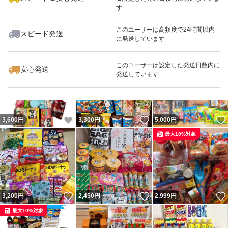
す
このユーザーは高頻度で24時間以内
スピード発送
に発送しています
いいね！
いいね！
3,000
円
3,300
円
6,000
円
このユーザーは設定した発送日数内に
安心発送
発送しています
いいね！
いいね！
3,600
円
3,300
円
5,000
円
最大10%対象
いいね！
いいね！
3,200
円
2,450
円
2,999
円
最大10%対象