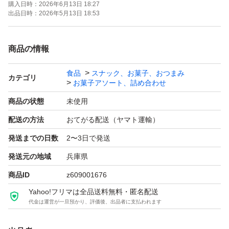
購入日時：
2026年6月13日 18:27
即購入 OKです。
出品日時：
2026年5月13日 18:53
匿名配送致します。
商品の情報
変更、質問、キャンセル、等受付致しかねますのでご了承
食品
スナック、お菓子、おつまみ
ください。m(_ _)m
カテゴリ
お菓子アソート、詰め合わせ
商品の状態
未使用
誠に勝手ながら、お値下げ交渉はご遠慮いただいておりま
配送の方法
おてがる配送（ヤマト運輸）
す。
発送までの日数
2〜3日で発送
よろしくお願いいたします。
発送元の地域
兵庫県
商品ID
z609001676
Yahoo!フリマは全品送料無料・匿名配送
代金は運営が一旦預かり、評価後、出品者に支払われます