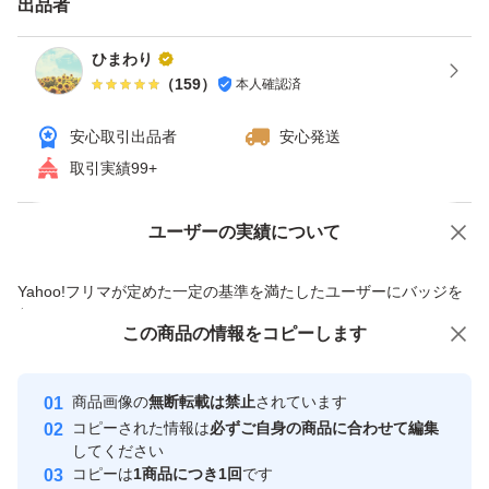
出品者
ひまわり
（
159
）
本人確認済
安心取引出品者
安心発送
取引実績99+
ユーザーの実績について
価格の相談
商品への質問
商品への質問からの値下げ交渉、不適切なカテゴリ変更依頼は禁止です
Yahoo!フリマが定めた一定の基準を満たしたユーザーにバッジを
付与しています
この商品をみている人にオススメ
この商品の情報をコピーします
安心取引出品者
最大10%対象
Yahoo!フリマの基準をクリアした安
安心取引出品者
商品画像の
無断転載は禁止
されています
心・安全なユーザーです
コピーされた情報は
必ずご自身の商品に合わせて編集
取引実績
してください
コピーは
1商品につき1回
です