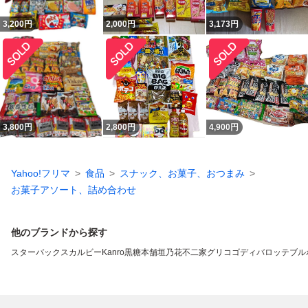
3,200
円
2,000
円
3,173
円
3,800
円
2,800
円
4,900
円
Yahoo!フリマ
食品
スナック、お菓子、おつまみ
お菓子アソート、詰め合わせ
他のブランドから探す
スターバックス
カルビー
Kanro
黒糖本舗垣乃花
不二家
グリコ
ゴディバ
ロッテ
ブル