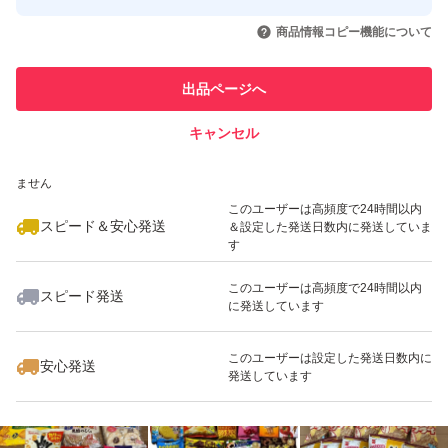
このユーザーはYahoo!フリマの取
取引実績◯+
いいね！
いいね！
3,100
円
3,300
円
4,000
円
引を完了させた実績があります
商品情報コピー機能について
最大10%対象
最大10%対象
最大10%対象
このユーザーは他フリマサービス
他フリマ実績◯+
出品ページへ
での取引実績があります
キャンセル
スピード&安心発送
いいね！
いいね！
2,450
※このバッジは実績に基づく表示であり、発送を保証しているものではあり
円
3,980
円
3,599
円
ません
最大10%対象
このユーザーは高頻度で24時間以内
スピード＆安心発送
＆設定した発送日数内に発送していま
す
このユーザーは高頻度で24時間以内
スピード発送
に発送しています
いいね！
いいね！
3,250
円
2,000
円
3,300
円
最大10%対象
このユーザーは設定した発送日数内に
安心発送
発送しています