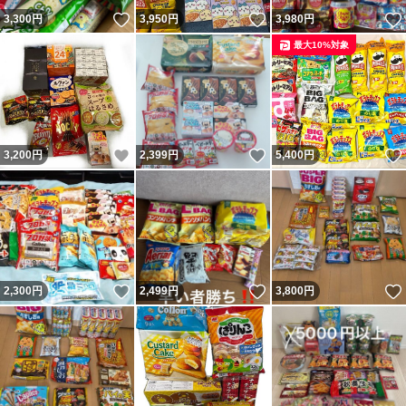
いいね！
いいね！
3,300
円
3,950
円
3,980
円
最大10%対象
いいね！
いいね！
3,200
円
2,399
円
5,400
円
いいね！
いいね！
2,300
円
2,499
円
3,800
円