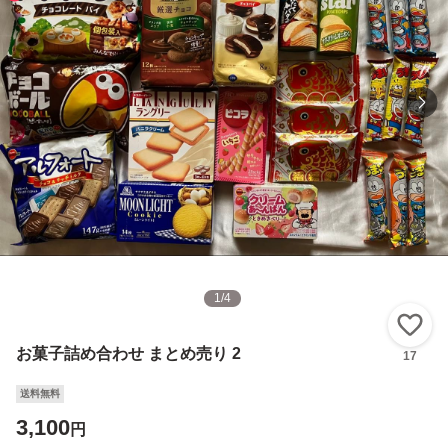
1
/
4
い
お菓子詰め合わせ まとめ売り 2
17
送料無料
3,100
円