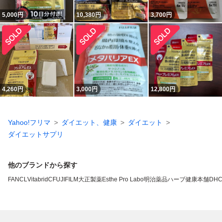
5,000
円
10,380
円
3,700
円
4,260
円
3,000
円
12,800
円
Yahoo!フリマ
ダイエット、健康
ダイエット
ダイエットサプリ
他のブランドから探す
FANCL
VitabridC
FUJIFILM
大正製薬
Esthe Pro Labo
明治薬品
ハーブ健康本舗
DH