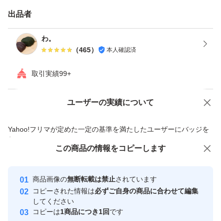
出品者
わ。
（
465
）
本人確認済
取引実績99+
ユーザーの実績について
価格の相談
商品への質問
商品への質問からの値下げ交渉、不適切なカテゴリ変更依頼は禁止です
Yahoo!フリマが定めた一定の基準を満たしたユーザーにバッジを
付与しています
この商品をみている人にオススメ
この商品の情報をコピーします
安心取引出品者
最大10%対象
最大10%対象
最大10%対象
Yahoo!フリマの基準をクリアした安
安心取引出品者
商品画像の
無断転載は禁止
されています
心・安全なユーザーです
コピーされた情報は
必ずご自身の商品に合わせて編集
取引実績
してください
コピーは
1商品につき1回
です
このユーザーはYahoo!フリマの取