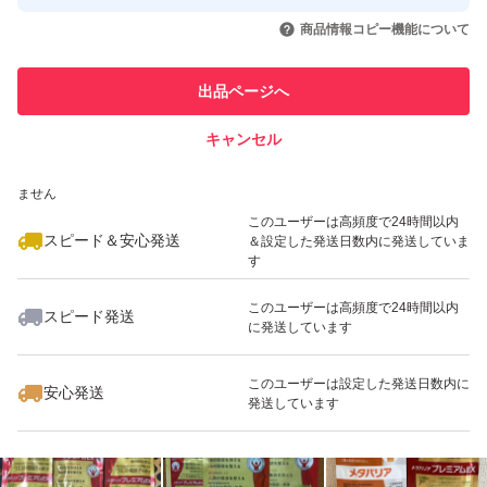
取引実績◯+
いいね！
いいね！
5,000
円
4,500
円
4,330
円
引を完了させた実績があります
商品情報コピー機能について
最大10%対象
このユーザーは他フリマサービス
他フリマ実績◯+
出品ページへ
での取引実績があります
キャンセル
スピード&安心発送
いいね！
いいね！
4,399
※このバッジは実績に基づく表示であり、発送を保証しているものではあり
円
4,440
円
6,300
円
ません
最大10%対象
このユーザーは高頻度で24時間以内
スピード＆安心発送
＆設定した発送日数内に発送していま
す
このユーザーは高頻度で24時間以内
スピード発送
に発送しています
いいね！
いいね！
4,880
円
4,300
円
4,595
円
最大10%対象
このユーザーは設定した発送日数内に
安心発送
発送しています