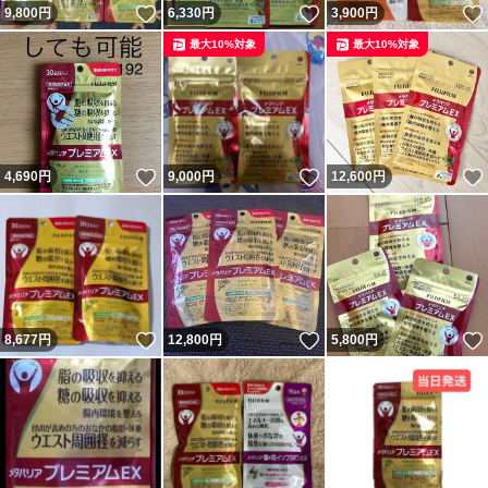
いいね！
いいね！
9,800
円
6,330
円
3,900
円
最大10%対象
最大10%対象
いいね！
いいね！
4,690
円
9,000
円
12,600
円
いいね！
いいね！
8,677
円
12,800
円
5,800
円