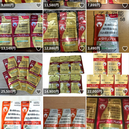
いいね！
いいね！
9,000
円
11,580
円
7,899
円
いいね！
いいね！
13,149
円
12,886
円
3,490
円
いいね！
いいね！
25,500
円
14,900
円
22,000
円