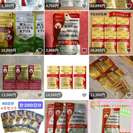
いいね！
いいね！
3,300
円
4,750
円
10,899
円
いいね！
いいね！
10,000
円
3,999
円
26,850
円
いいね！
いいね！
13,500
円
14,500
円
11,300
円