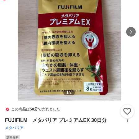
1
/
2
この商品は
50分
で売れました
い
FUJIFILM メタバリア プレミアムEX 30日分
1
メタバリア
送料無料