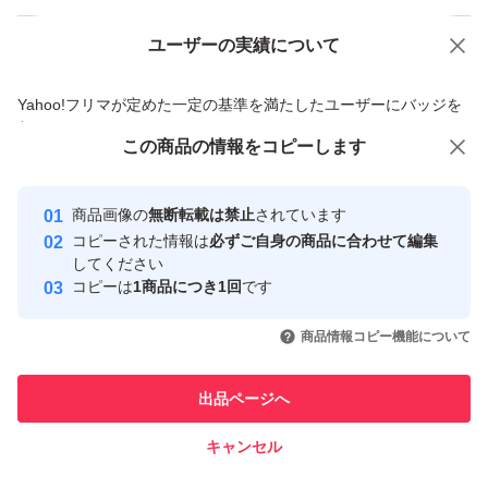
ユーザーの実績について
価格の相談
商品への質問
商品への質問からの値下げ交渉、不適切なカテゴリ変更依頼は禁止です
Yahoo!フリマが定めた一定の基準を満たしたユーザーにバッジを
付与しています
この商品をみている人にオススメ
この商品の情報をコピーします
安心取引出品者
Yahoo!フリマの基準をクリアした安
安心取引出品者
商品画像の
無断転載は禁止
されています
心・安全なユーザーです
コピーされた情報は
必ずご自身の商品に合わせて編集
取引実績
してください
コピーは
1商品につき1回
です
このユーザーはYahoo!フリマの取
取引実績◯+
いいね！
いいね！
8,000
円
6,800
円
12,000
円
引を完了させた実績があります
商品情報コピー機能について
最大10%対象
このユーザーは他フリマサービス
他フリマ実績◯+
出品ページへ
での取引実績があります
キャンセル
スピード&安心発送
いいね！
いいね！
3,980
※このバッジは実績に基づく表示であり、発送を保証しているものではあり
円
4,850
円
4,260
円