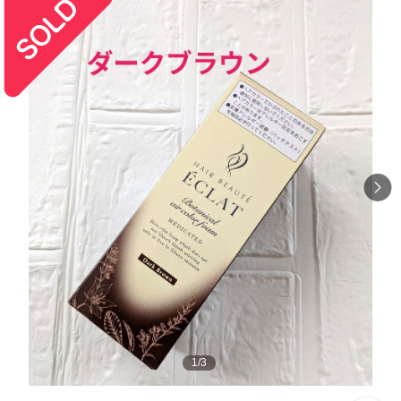
1
/
3