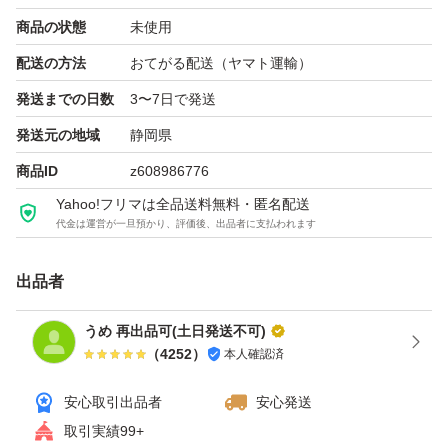
商品の状態
未使用
配送の方法
おてがる配送（ヤマト運輸）
発送までの日数
3〜7日で発送
発送元の地域
静岡県
商品ID
z608986776
Yahoo!フリマは全品送料無料・匿名配送
代金は運営が一旦預かり、評価後、出品者に支払われます
出品者
うめ 再出品可(土日発送不可)
（
4252
）
本人確認済
安心取引出品者
安心発送
取引実績99+