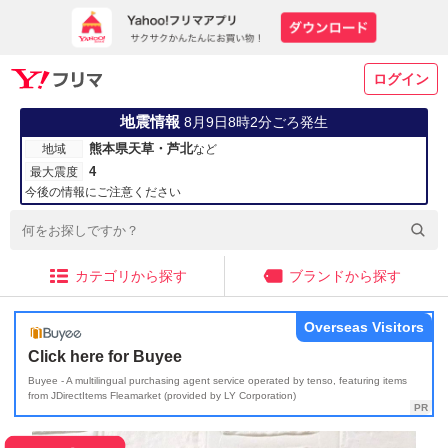
ログイン
地震情報
8月9日8時2分ごろ発生
熊本県天草・芦北
地域
など
4
最大震度
今後の情報にご注意ください
カテゴリから探す
ブランドから探す
Overseas Visitors
Click here for Buyee
Buyee - A multilingual purchasing agent service operated by tenso, featuring items
from JDirectItems Fleamarket (provided by LY Corporation)