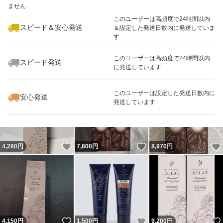
ません
このユーザーは高頻度で24時間以内
スピード＆安心発送
＆設定した発送日数内に発送していま
す
このユーザーは高頻度で24時間以内
スピード発送
に発送しています
いいね！
いいね！
5,250
円
9,055
円
4,900
円
最大10%対象
このユーザーは設定した発送日数内に
安心発送
発送しています
いいね！
いいね！
4,280
円
7,800
円
8,970
円
いいね！
いいね！
4,150
円
1,500
円
9,200
円