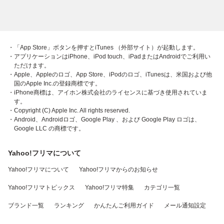
・「App Store」ボタンを押すとiTunes （外部サイト）が起動します。
・アプリケーションはiPhone、iPod touch、iPadまたはAndroidでご利用い
ただけます。
・Apple、Appleのロゴ、App Store、iPodのロゴ、iTunesは、米国および他
国のApple Inc.の登録商標です。
・iPhone商標は、アイホン株式会社のライセンスに基づき使用されていま
す。
・Copyright (C) Apple Inc. All rights reserved.
・Android、Androidロゴ、Google Play 、および Google Play ロゴは、
Google LLC の商標です。
Yahoo!フリマについて
Yahoo!フリマについて
Yahoo!フリマからのお知らせ
Yahoo!フリマトピックス
Yahoo!フリマ特集
カテゴリ一覧
ブランド一覧
ランキング
かんたんご利用ガイド
メール通知設定