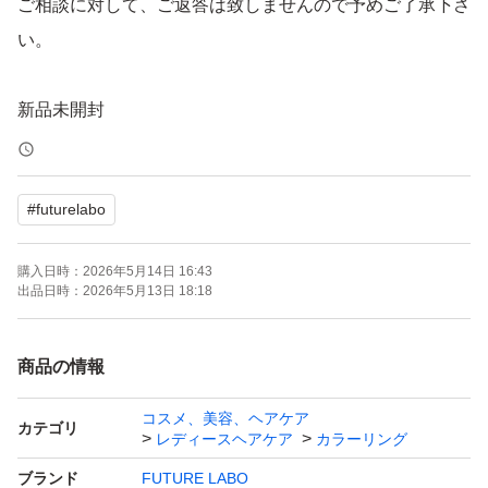
ご相談に対して、ご返答は致しませんので予めご了承下さ
い。
新品未開封
ヘアボーテ エクラ ボタニカル エアカラーフォーム
#
futurelabo
EX ダークブラウン 80g 1箱
購入日時：
2026年5月14日 16:43
宅配便コンパクトの高さの都合、ビニールのみの簡易梱包
出品日時：
2026年5月13日 18:18
となります。
商品の情報
宜しくお願い致します。
コスメ、美容、ヘアケア
m(__)m
カテゴリ
レディースヘアケア
カラーリング
ブランド
FUTURE LABO