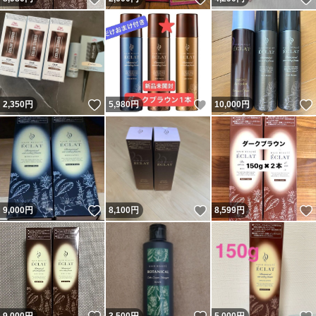
いいね！
いいね！
2,350
円
5,980
円
10,000
円
いいね！
いいね！
9,000
円
8,100
円
8,599
円