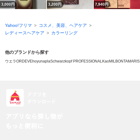
3,000
円
3,200
円
7,940
円
Yahoo!フリマ
コスメ、美容、ヘアケア
レディースヘアケア
カラーリング
他のブランドから探す
ウエラ
ORDEVE
hoyu
napla
Schwarzkopf PROFESSIONAL
Kao
MILBON
TAMAR