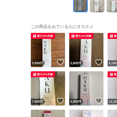
この商品をみている人にオススメ
最大10%対象
最大10%対象
最
いいね！
いいね
5,999
円
5,900
円
6,180
最大10%対象
最
いいね！
いいね
7,900
円
5,950
円
12,10