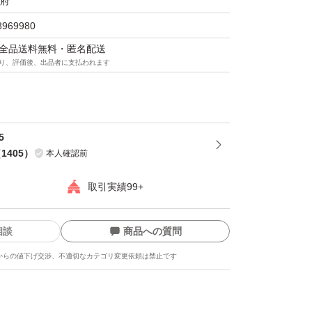
府
8969980
マは全品送料無料・匿名配送
り、評価後、出品者に支払われます
5
（
1405
）
本人確認前
取引実績99+
相談
商品への質問
からの値下げ交渉、不適切なカテゴリ変更依頼は禁止です