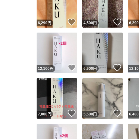
他フ
いいね！
いいね
6,290
円
4,500
円
6,290
スピード
※このバッ
スピ
いいね！
いいね
12,100
円
6,900
円
12,10
スピ
安心
いいね！
いいね
7,000
円
5,500
円
6,480