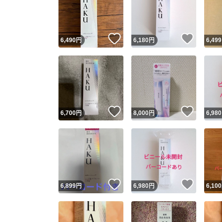
いいね！
いいね
6,490
円
6,180
円
6,499
いいね！
いいね
6,700
円
8,000
円
6,980
Yaho
安心取引
安心
いいね！
いいね
6,899
円
6,980
円
6,100
取引実績
取引