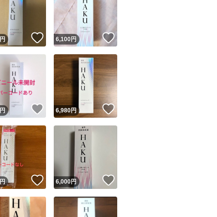
！
いいね！
いいね！
円
6,100
円
ユーザーの実績について
！
いいね！
いいね！
円
6,980
円
o!フリマが定めた一定の基準を満たしたユーザーにバッジを付与しています
出品者
この商品の情報をコピーします
取引出品者
Yahoo!フリマの基準をクリアした安心・安全なユーザーです
！
いいね！
いいね！
商品画像の
無断転載は禁止
されています
円
6,000
円
コピーされた情報は
必ずご自身の商品に合わせて編集
してください
コピーは
1商品につき1回
です
実績◯+
このユーザーはYahoo!フリマの取引を完了させた実績があり