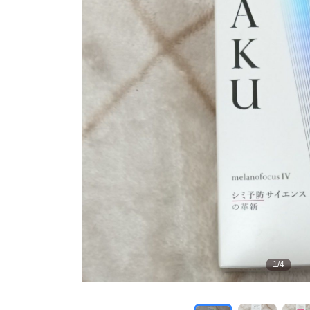
1
/
4