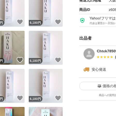
発送元の地域
大阪
商品ID
z60
Yahoo!フリ
！
いいね！
いいね！
円
6,180
円
代金は運営が一旦預か
出品者
Chtck7850
！
いいね！
いいね！
円
6,180
円
安心発送
価格の
商品への質問
！
いいね！
いいね！
円
6,180
円