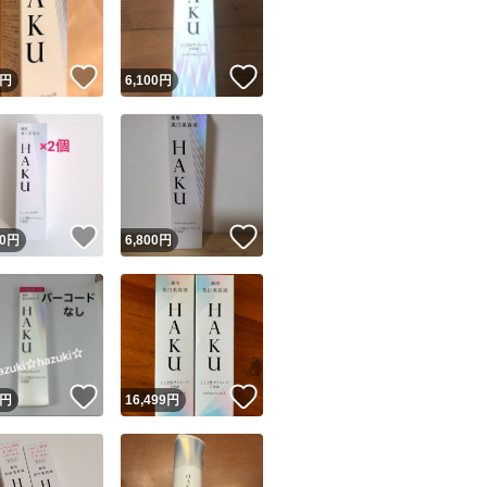
商品情報コピー機
リマ実績◯+
このユーザーは他フリマサービスでの取引実績があります
！
いいね！
いいね！
円
6,100
円
出品ページへ
&安心発送
キャンセル
ジは実績に基づく表示であり、発送を保証しているものではありません
このユーザーは高頻度で24時間以内＆設定した発送日数内に
ード＆安心発送
ます
！
いいね！
いいね！
0
円
6,800
円
ード発送
このユーザーは高頻度で24時間以内に発送しています
発送
このユーザーは設定した発送日数内に発送しています
！
いいね！
いいね！
円
16,499
円