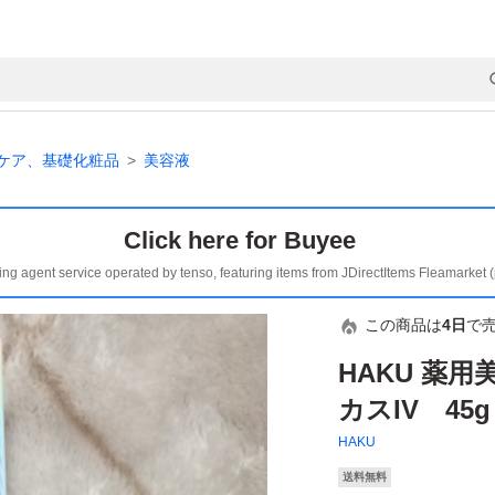
ケア、基礎化粧品
美容液
Click here for Buyee
ing agent service operated by tenso, featuring items from JDirectItems Fleamarket 
この商品は
4日
で
HAKU 薬
カスIV 45g
HAKU
送料無料