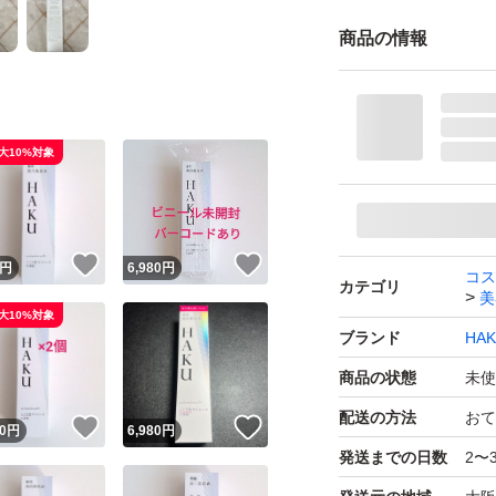
商品の情報
大10%対象
！
いいね！
いいね！
円
6,980
円
コス
カテゴリ
美
大10%対象
ブランド
HA
商品の状態
未使
配送の方法
おて
！
いいね！
いいね！
0
円
6,980
円
発送までの日数
2〜