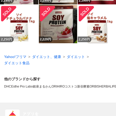
2,199
円
2,199
円
2,199
円
2,250
円
2,229
円
2,250
円
Yahoo!フリマ
ダイエット、健康
ダイエット
ダイエット食品
他のブランドから探す
DHC
Esthe Pro Labo
銀座まるかん
ORIHIRO
コストコ
新谷酵素
ORBIS
HERBALIFE