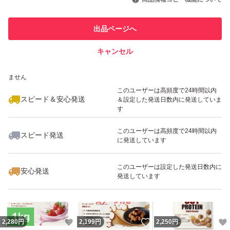
このユーザーは他フリマサービス
他フリマ実績◯+
出品ページへ
での取引実績があります
キャンセル
スピード&安心発送
いいね！
いいね！
2,199
※このバッジは実績に基づく表示であり、発送を保証しているものではあり
円
2,199
円
2,199
円
ません
このユーザーは高頻度で24時間以内
スピード＆安心発送
＆設定した発送日数内に発送していま
す
このユーザーは高頻度で24時間以内
スピード発送
に発送しています
いいね！
いいね！
1,599
円
2,199
円
1,599
円
最大10%対象
このユーザーは設定した発送日数内に
安心発送
発送しています
いいね！
いいね！
2,280
円
2,199
円
2,250
円