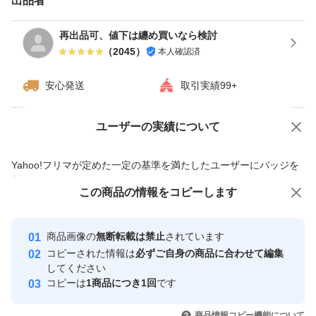
出品者
再出品可、値下は纏め買いなら検討
（
2045
）
本人確認済
安心発送
取引実績99+
ユーザーの実績について
価格の相談
商品への質問
商品への質問からの値下げ交渉、不適切なカテゴリ変更依頼は禁止です
Yahoo!フリマが定めた一定の基準を満たしたユーザーにバッジを
付与しています
この商品をみている人にオススメ
この商品の情報をコピーします
安心取引出品者
最大10%対象
最大10%対象
最大10%対象
Yahoo!フリマの基準をクリアした安
安心取引出品者
商品画像の
無断転載は禁止
されています
心・安全なユーザーです
コピーされた情報は
必ずご自身の商品に合わせて編集
取引実績
してください
コピーは
1商品につき1回
です
このユーザーはYahoo!フリマの取
取引実績◯+
いいね！
いいね！
1,680
円
2,250
円
2,199
円
引を完了させた実績があります
商品情報コピー機能について