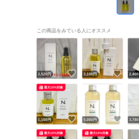
この商品をみている人にオススメ
いいね！
いいね
2,520
円
3,100
円
2,400
最大10%対象
いいね！
いいね
1,100
円
5,000
円
3,780
最大10%対象
最大10%対象