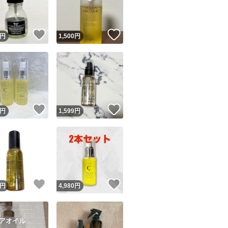
商品情報コピー機
リマ実績◯+
このユーザーは他フリマサービスでの取引実績があります
！
いいね！
いいね！
円
1,500
円
出品ページへ
&安心発送
キャンセル
ジは実績に基づく表示であり、発送を保証しているものではありません
このユーザーは高頻度で24時間以内＆設定した発送日数内に
ード＆安心発送
ます
！
いいね！
いいね！
円
1,599
円
ード発送
このユーザーは高頻度で24時間以内に発送しています
発送
このユーザーは設定した発送日数内に発送しています
！
いいね！
いいね！
円
4,980
円