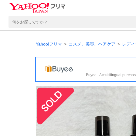
Yahoo!フリマ
コスメ、美容、ヘアケア
レディ
Buyee - A multilingual purchas