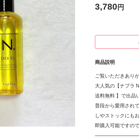
3,780
円
商品説明
ご覧いただきあり
大人気の【ナプラ N
送料無料 】で出品
普段から愛用され
しやストックにも
即購入可能ですの
――――――――