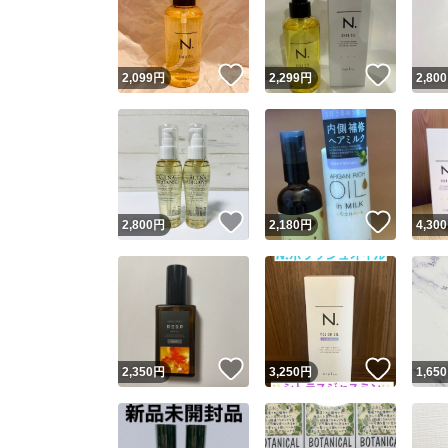
いいね！
いいね
2,099
円
2,299
円
2,800
いいね！
いいね
2,800
円
2,180
円
4,300
Yaho
安心取引
安心
いいね！
いいね
2,350
円
3,250
円
1,650
取引実績
取引