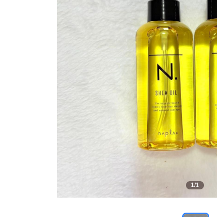
1
/
1