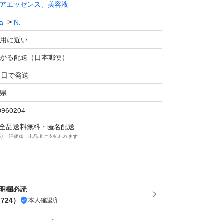
アエッセンス、美容液
商品はすべて正規品です。ただし、真贋に関す
a
N.
後に「正規品かどうか」を理由とした返品には
用に近い
不安な方は購入をお控えください。
売りは不可となります。
がる配送（日本郵便）
日ほどかかる場合があります。お急ぎの方は
7日で発送
県
め、状態やロット番号まで細かく気にされる方
8960204
ください。
マは全品送料無料・匿名配送
ットシアオイル 150ml （レディースヘアエッセ
り、評価後、出品者に支払われます
説明欄必読_
（
724
）
本人確認済