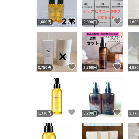
他フ
いいね！
いいね
1,600
円
2,900
円
1,600
スピード
※このバッ
スピ
いいね！
いいね
3,750
円
2,790
円
4,980
スピ
安心
いいね！
いいね
1,330
円
3,200
円
1,370