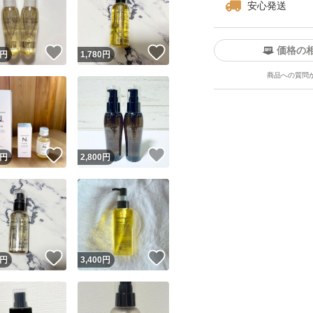
安心発送
価格の
！
いいね！
いいね！
円
1,780
円
商品への質問
ユーザーの実績について
！
いいね！
いいね！
円
2,800
円
o!フリマが定めた一定の基準を満たしたユーザーにバッジを付与しています
出品者
この商品の情報をコピーします
取引出品者
Yahoo!フリマの基準をクリアした安心・安全なユーザーです
！
いいね！
いいね！
商品画像の
無断転載は禁止
されています
円
3,400
円
コピーされた情報は
必ずご自身の商品に合わせて編集
してください
コピーは
1商品につき1回
です
実績◯+
このユーザーはYahoo!フリマの取引を完了させた実績があり