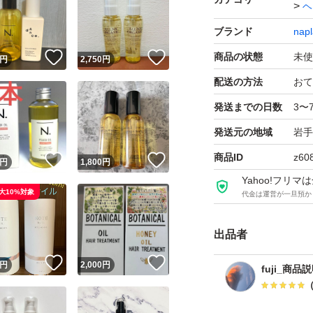
ヘ
・取り扱っている
ブランド
napl
るご質問や、到着
！
いいね！
いいね！
商品の状態
未使
対応できません。
円
2,750
円
・価格交渉やバラ
配送の方法
おて
・発送には最大で7
発送までの日数
3〜
ご遠慮ください。
発送元の地域
岩手
・自宅保管品のた
商品ID
z60
！
いいね！
いいね！
円
1,800
円
はご購入をお控え
Yahoo!フリ
ナプラ N. エヌド
大10%対象
代金は運営が一旦預か
ンス）
出品者
ブランド：ー
！
いいね！
いいね！
円
2,000
円
fuji_商品