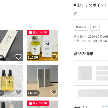
■ おすすめポイント
・相場より約400
・送料無料でお得
#
napla
#
n.
・人気のN.シリー
最大10%対象
・安心の正規品、
購入日時：
2026年5月16日 
出品日時：
2026年5月13日 
――――――――
■ 商品の状態につ
商品の情報
！
いいね！
いいね！
円
1,100
円
本品は「未使用に
理由としましては
・外箱は付属して
ルを外しているた
※中身は未使用で
！
いいね！
いいね！
円
4,600
円
――――――――
最大10%対象
■ ご購入にあたっ
コス
カテゴリ