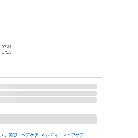
円近くお得に購入可能
に入手可能
ズをまとめ買いできるチャンス
未使用に近い状態でお届け
07:35
17:18
―――――
いて
近い」として出品しております。
、
いない・確認、保管のためフィルムや封緘シー
めです。
、安心してお使いいただける状態です！
―――――
てのお願い
メ、美容、ヘアケア
レディースヘアケア