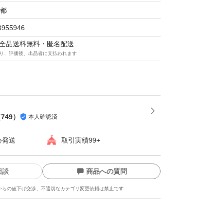
以内のライセンス認証をお願いしておりま
都
8955946
マは全品送料無料・匿名配送
り、評価後、出品者に支払われます
、認証保証付きでサポート対応いたしますの
もご安心ください。
品の性質上、発送後のキャンセル・返金・返品
（
749
）
本人確認済
ん。
え、ご了承いただける方のみご購入をお願いい
心発送
取引実績99+
相談
商品への質問
からの値下げ交渉、不適切なカテゴリ変更依頼は禁止です
送にて発送いたします。