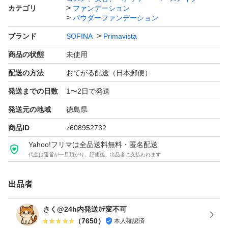
カテゴリ
ファンデーション
未開封未使用ですが、自宅保管のため、神経質な方はご遠
パウダーファンデーション
慮ください。
ブランド
SOFINA
Primavista
商品の状態
未使用
よろしくお願いします。
配送の方法
おてがる配送（日本郵便）
発送までの日数
1〜2日で発送
プリマヴィスタ ブライトチャージ パウダー レフィル オー
発送元の地域
徳島県
クル03
ブランド：SOFINA Primavista
商品ID
z608952732
本体/詰め替え：詰め替え
Yahoo!フリマは全品送料無料・匿名配送
代金は運営が一旦預かり、評価後、出品者に支払われます
ベースメイク特徴：カバー力 UVカット フィット感
ベースメイクお悩み：目のくま
出品者
特徴：アレルギーテスト済 無香料
PA：PA+++
さく@24h内発送ｶﾃ変不可
（
7650
）
本人確認済
SPF：16.0 SP