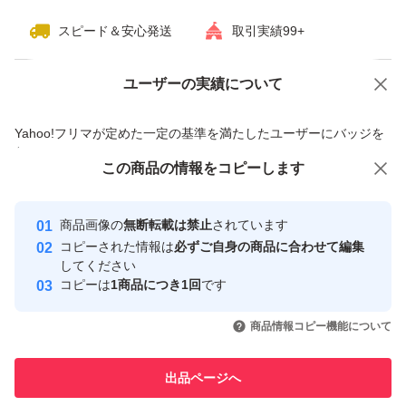
スピード＆安心発送
取引実績99+
ユーザーの実績について
価格の相談
商品への質問
商品への質問からの値下げ交渉、不適切なカテゴリ変更依頼は禁止です
Yahoo!フリマが定めた一定の基準を満たしたユーザーにバッジを
付与しています
この商品をみている人にオススメ
この商品の情報をコピーします
安心取引出品者
最大10%対象
最大10%対象
Yahoo!フリマの基準をクリアした安
安心取引出品者
商品画像の
無断転載は禁止
されています
心・安全なユーザーです
コピーされた情報は
必ずご自身の商品に合わせて編集
取引実績
してください
コピーは
1商品につき1回
です
このユーザーはYahoo!フリマの取
取引実績◯+
いいね！
いいね！
2,550
円
2,550
円
2,660
円
引を完了させた実績があります
商品情報コピー機能について
このユーザーは他フリマサービス
他フリマ実績◯+
出品ページへ
での取引実績があります