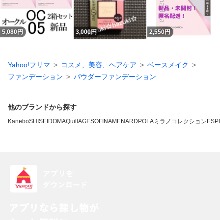
5,080
円
3,000
円
2,550
円
Yahoo!フリマ
コスメ、美容、ヘアケア
ベースメイク
ファンデーション
パウダーファンデーション
他のブランドから探す
Kanebo
SHISEIDO
MAQuillAGE
SOFINA
MENARD
POLA
ミラノコレクション
ESP