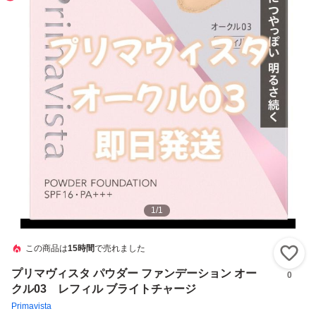
1
/
1
この商品は
15時間
で売れました
い
プリマヴィスタ パウダー ファンデーション オー
0
クル03 レフィル ブライトチャージ
Primavista