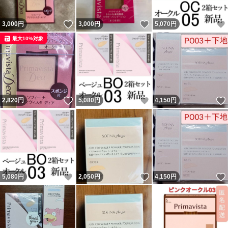
いいね！
いいね！
3,000
円
3,000
円
5,070
円
最大10%対象
いいね！
いいね！
2,820
円
5,080
円
4,150
円
いいね！
いいね！
5,080
円
2,050
円
4,150
円