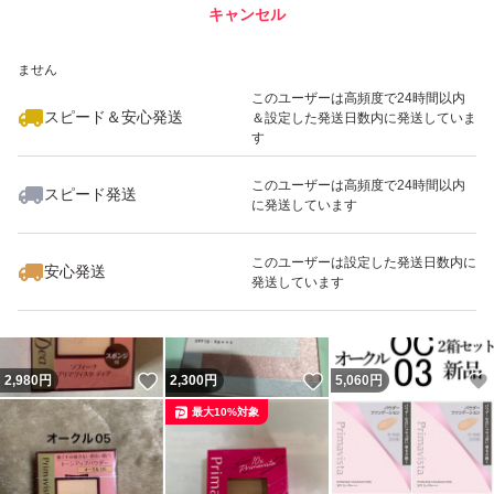
キャンセル
スピード&安心発送
いいね！
いいね！
2,550
※このバッジは実績に基づく表示であり、発送を保証しているものではあり
円
2,620
円
5,060
円
ません
このユーザーは高頻度で24時間以内
スピード＆安心発送
＆設定した発送日数内に発送していま
す
このユーザーは高頻度で24時間以内
スピード発送
に発送しています
いいね！
いいね！
2,600
円
2,640
円
2,220
円
最大10%対象
このユーザーは設定した発送日数内に
安心発送
発送しています
いいね！
いいね！
2,980
円
2,300
円
5,060
円
最大10%対象