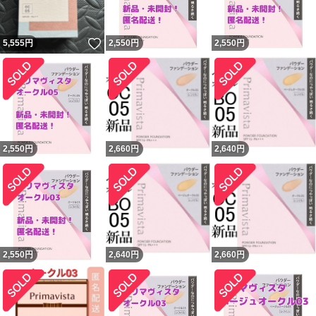
いいね！
5,555
円
2,550
円
2,550
円
2,550
円
2,660
円
2,640
円
2,550
円
2,640
円
2,660
円