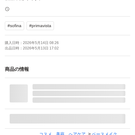
【ブランド】Primavista
#
sofina
#
primavista
【商品名】パウダーファンデーション
【カラー】オークル03
購入日時：
2026年5月14日 08:26
【SPF】SPF16
出品日時：
2026年5月13日 17:02
【PA】PA+++
商品の情報
よろしくお願いいたします。
プリマヴィスタ パウダーファンデーション オークル03 レ
フィル
ブランド：SOFINA Primavista
日本郵便のポスト投函による配送予定です。
コスメ、美容、ヘアケア
ベースメイク