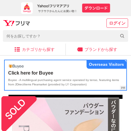
ログイン
カテゴリから探す
ブランドから探す
Overseas Visitors
Click here for Buyee
Buyee - A multilingual purchasing agent service operated by tenso, featuring items
from JDirectItems Fleamarket (provided by LY Corporation)