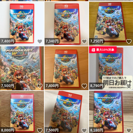
いいね！
いいね！
7,400
円
7,340
円
7,250
円
最大10%対象
いいね！
いいね！
7,500
円
7,400
円
8,790
円
いいね！
いいね！
8,000
円
7,500
円
8,180
円