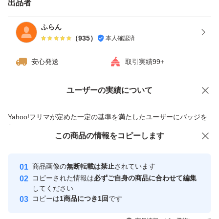
出品者
ふらん
（
935
）
本人確認済
安心発送
取引実績99+
ユーザーの実績について
価格の相談
商品への質問
商品への質問からの値下げ交渉、不適切なカテゴリ変更依頼は禁止です
Yahoo!フリマが定めた一定の基準を満たしたユーザーにバッジを
付与しています
この商品をみている人にオススメ
この商品の情報をコピーします
安心取引出品者
最大10%対象
最大10%対象
最大10%対象
Yahoo!フリマの基準をクリアした安
安心取引出品者
商品画像の
無断転載は禁止
されています
心・安全なユーザーです
コピーされた情報は
必ずご自身の商品に合わせて編集
取引実績
してください
コピーは
1商品につき1回
です
このユーザーはYahoo!フリマの取
取引実績◯+
いいね！
いいね！
8,170
円
8,100
円
7,300
円
引を完了させた実績があります