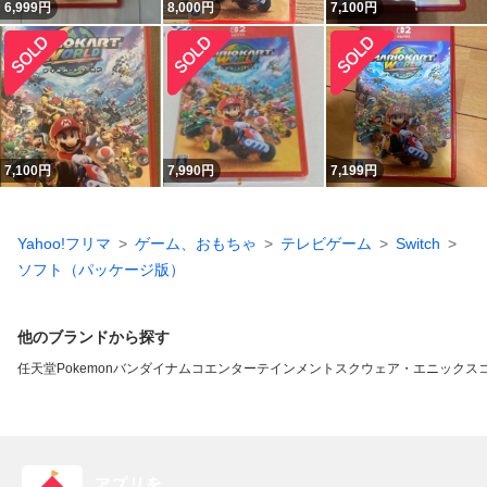
6,999
円
8,000
円
7,100
円
7,100
円
7,990
円
7,199
円
Yahoo!フリマ
ゲーム、おもちゃ
テレビゲーム
Switch
ソフト（パッケージ版）
他のブランドから探す
任天堂
Pokemon
バンダイナムコエンターテインメント
スクウェア・エニックス