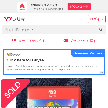
ログイン
カテゴリから探す
ブランドから探す
Overseas Visitors
Click here for Buyee
Buyee - A multilingual purchasing agent service operated by tenso, featuring items
from JDirectItems Fleamarket (provided by LY Corporation)