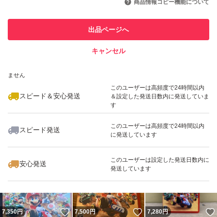
商品情報コピー機能について
最大10%対象
最大10%対象
このユーザーは他フリマサービス
他フリマ実績◯+
出品ページへ
での取引実績があります
キャンセル
スピード&安心発送
いいね！
いいね！
7,199
※このバッジは実績に基づく表示であり、発送を保証しているものではあり
円
8,225
円
7,300
円
ません
最大10%対象
最大10%対象
このユーザーは高頻度で24時間以内
スピード＆安心発送
＆設定した発送日数内に発送していま
す
このユーザーは高頻度で24時間以内
スピード発送
に発送しています
いいね！
いいね！
8,300
円
7,200
円
7,555
円
このユーザーは設定した発送日数内に
安心発送
発送しています
いいね！
いいね！
7,350
円
7,500
円
7,280
円