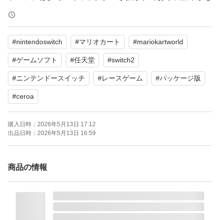
デザインです。
#
nintendoswitch
#
マリオカート
#
mariokartworld
【表記・型番】
CERO A（全年齢対象）
#
ゲームソフト
#
任天堂
#
switch2
#
ニンテンドースイッチ
#
レースゲーム
#
パッケージ版
よろしくお願いいたします。
#
ceroa
購入日時：
2026年5月13日 17:12
出品日時：
2026年5月13日 16:59
商品の情報