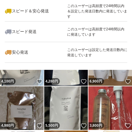
このユーザーは高頻度で24時間以内
スピード＆安心発送
＆設定した発送日数内に発送していま
す
このユーザーは高頻度で24時間以内
スピード発送
に発送しています
いいね！
いいね！
3,500
円
4,190
円
6,100
円
このユーザーは設定した発送日数内に
安心発送
発送しています
いいね！
いいね！
4,100
円
4,280
円
6,900
円
いいね！
いいね！
4,980
円
5,500
円
3,800
円