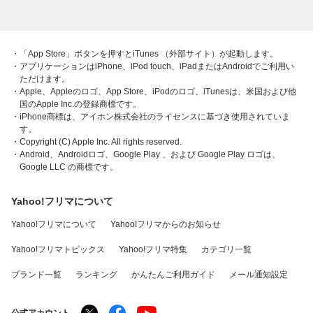
・「App Store」ボタンを押すとiTunes （外部サイト）が起動します。
・アプリケーションはiPhone、iPod touch、iPadまたはAndroidでご利用い
ただけます。
・Apple、Appleのロゴ、App Store、iPodのロゴ、iTunesは、米国および他
国のApple Inc.の登録商標です。
・iPhone商標は、アイホン株式会社のライセンスに基づき使用されていま
す。
・Copyright (C) Apple Inc. All rights reserved.
・Android、Androidロゴ、Google Play 、および Google Play ロゴは、
Google LLC の商標です。
Yahoo!フリマについて
Yahoo!フリマについて
Yahoo!フリマからのお知らせ
Yahoo!フリマトピックス
Yahoo!フリマ特集
カテゴリ一覧
ブランド一覧
ランキング
かんたんご利用ガイド
メール通知設定