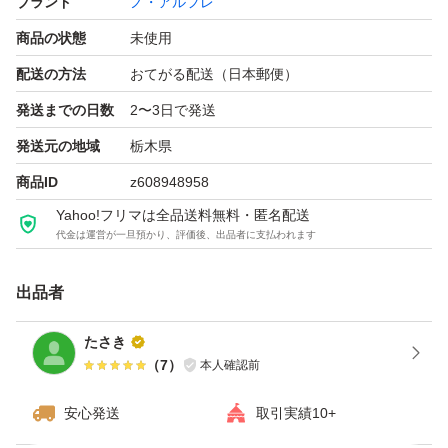
ブランド
ノ・アルフレ
商品の状態
未使用
配送の方法
おてがる配送（日本郵便）
発送までの日数
2〜3日で発送
発送元の地域
栃木県
商品ID
z608948958
Yahoo!フリマは全品送料無料・匿名配送
代金は運営が一旦預かり、評価後、出品者に支払われます
出品者
たさき
（
7
）
本人確認前
安心発送
取引実績10+