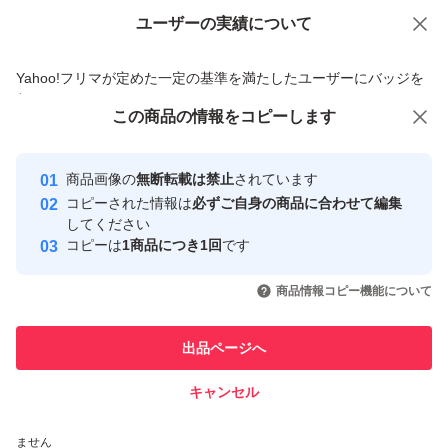
ユーザーの実績について
価格の相談
商品への質問
商品への質問からの値下げ交渉、不適切なカテゴリ変更依頼は禁止です
Yahoo!フリマが定めた一定の基準を満たしたユーザーにバッジを
付与しています
この商品をみている人にオススメ
この商品の情報をコピーします
安心取引出品者
Yahoo!フリマの基準をクリアした安
安心取引出品者
商品画像の
無断転載は禁止
されています
心・安全なユーザーです
コピーされた情報は
必ずご自身の商品に合わせて編集
取引実績
してください
コピーは
1商品につき1回
です
このユーザーはYahoo!フリマの取
取引実績◯+
いいね！
いいね！
3,250
円
2,980
円
3,200
円
引を完了させた実績があります
商品情報コピー機能について
最大10%対象
このユーザーは他フリマサービス
他フリマ実績◯+
出品ページへ
での取引実績があります
キャンセル
スピード&安心発送
いいね！
いいね！
3,200
※このバッジは実績に基づく表示であり、発送を保証しているものではあり
円
3,250
円
5,880
円
ません