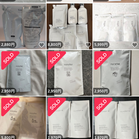
いいね！
いいね！
2,880
円
8,800
円
5,999
円
2,950
円
2,950
円
2,950
円
5,800
円
1,970
円
1,970
円