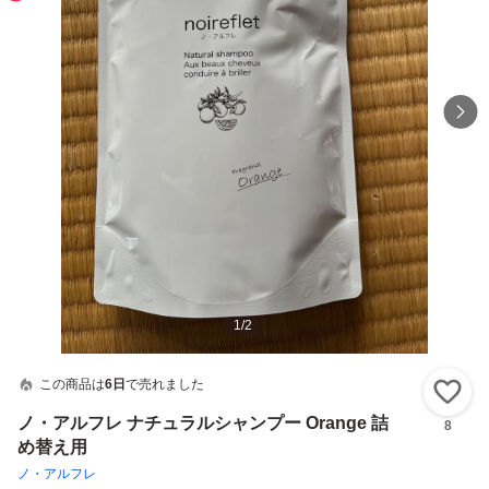
1
/
2
この商品は
6日
で売れました
い
ノ・アルフレ ナチュラルシャンプー Orange 詰
8
め替え用
ノ・アルフレ