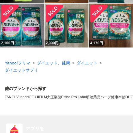
2,100
円
2,000
円
4,170
円
Yahoo!フリマ
ダイエット、健康
ダイエット
ダイエットサプリ
他のブランドから探す
FANCL
VitabridC
FUJIFILM
大正製薬
Esthe Pro Labo
明治薬品
ハーブ健康本舗
DH