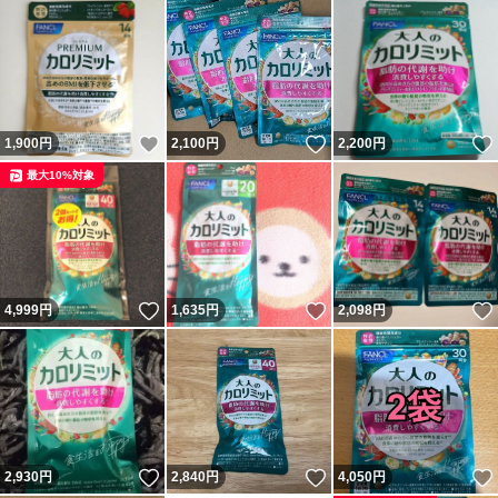
いいね！
いいね！
1,900
円
2,100
円
2,200
円
最大10%対象
いいね！
いいね！
4,999
円
1,635
円
2,098
円
いいね！
いいね！
2,930
円
2,840
円
4,050
円