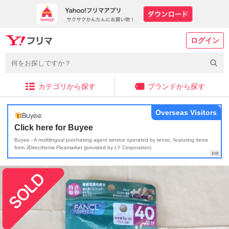
ログイン
カテゴリから探す
ブランドから探す
Overseas Visitors
Click here for Buyee
Buyee - A multilingual purchasing agent service operated by tenso, featuring items
from JDirectItems Fleamarket (provided by LY Corporation)