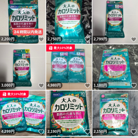
いいね！
いいね！
2,200
円
2,750
円
2,799
円
最大10%対象
いいね！
いいね！
3,000
円
4,980
円
1,180
円
最大10%対象
いいね！
いいね！
4,299
円
2,190
円
2,150
円