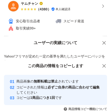
ヤムチャン
（
4380
）
本人確認済
安心取引出品者
スピード発送
取引実績99+
ユーザーの実績について
価格の相談
商品への質問
商品への質問からの値下げ交渉、不適切なカテゴリ変更依頼は禁止です
Yahoo!フリマが定めた一定の基準を満たしたユーザーにバッジを
付与しています
この商品をみている人にオススメ
この商品の情報をコピーします
安心取引出品者
最大10%対象
最大10%対象
Yahoo!フリマの基準をクリアした安
安心取引出品者
商品画像の
無断転載は禁止
されています
心・安全なユーザーです
コピーされた情報は
必ずご自身の商品に合わせて編集
取引実績
してください
コピーは
1商品につき1回
です
このユーザーはYahoo!フリマの取
取引実績◯+
いいね！
いいね！
2,890
円
2,239
円
2,700
円
引を完了させた実績があります
商品情報コピー機能について