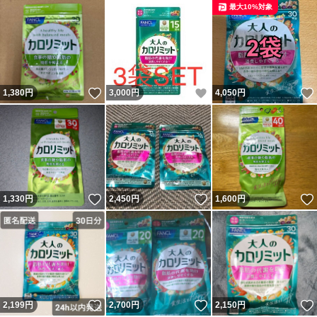
最大10%対象
いいね！
いいね！
1,380
円
3,000
円
4,050
円
いいね！
いいね！
1,330
円
2,450
円
1,600
円
いいね！
いいね！
2,199
円
2,700
円
2,150
円