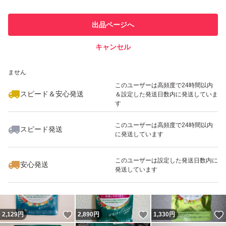
最大10%対象
最大10%対象
最大10%対象
このユーザーは他フリマサービス
他フリマ実績◯+
出品ページへ
での取引実績があります
キャンセル
スピード&安心発送
いいね！
いいね！
2,090
※このバッジは実績に基づく表示であり、発送を保証しているものではあり
円
2,678
円
1,500
円
ません
最大10%対象
このユーザーは高頻度で24時間以内
スピード＆安心発送
＆設定した発送日数内に発送していま
す
このユーザーは高頻度で24時間以内
スピード発送
に発送しています
いいね！
いいね！
2,900
円
4,800
円
2,150
円
最大10%対象
このユーザーは設定した発送日数内に
安心発送
発送しています
いいね！
いいね！
2,129
円
2,890
円
1,330
円