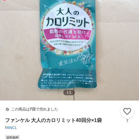
1
/
1
この商品は
7日
で売れました
い
ファンケル 大人のカロリミット40回分×1袋
7
FANCL
送料無料