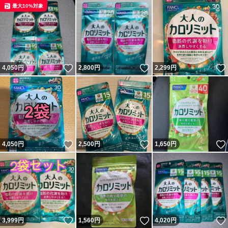
最大10%対象
いいね！
いいね！
4,050
円
2,800
円
2,299
円
いいね！
いいね！
4,050
円
2,500
円
1,650
円
いいね！
いいね！
3,999
円
1,560
円
4,020
円