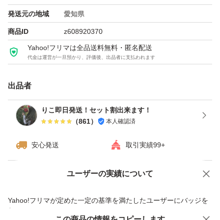
を出品しております。
発送元の地域
愛知県
並行輸入品および国内正規品を取り扱っており、正規品で
商品ID
z608920370
あることに間違いはございませんので、どうぞご安心くだ
Yahoo!フリマは全品送料無料・匿名配送
代金は運営が一旦預かり、評価後、出品者に支払われます
さい。
出品者
なお、こちらの商品は並行輸入品のため、薬機法（旧薬事
法）に基づき、輸入者による検品および法定ラベル貼付の
りこ即日発送！セット割出来ます！
（
861
）
本人確認済
義務があるため、外箱のフィルム包装を開封しておりま
す。あらかじめご了承のうえ、ご購入をお願いいたしま
安心発送
取引実績99+
す。
ユーザーの実績について
価格の相談
商品への質問
商品の真贋にご不安がある方は、ご購入をお控えいただけ
商品への質問からの値下げ交渉、不適切なカテゴリ変更依頼は禁止です
Yahoo!フリマが定めた一定の基準を満たしたユーザーにバッジを
ますようお願いいたします。
付与しています
この商品をみている人にオススメ
この商品の情報をコピーします