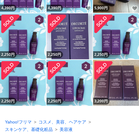
いいね！
いいね！
4,390
円
4,390
円
5,900
円
2,250
円
2,250
円
2,250
円
2,250
円
2,250
円
3,200
円
Yahoo!フリマ
コスメ、美容、ヘアケア
スキンケア、基礎化粧品
美容液