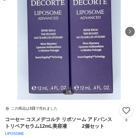
1
/
6
この商品は
3日
で売れました
い
コーセー コスメデコルテ リポソーム アドバンス
0
トリペアセラム12mL美容液 2個セット
LIPOSOME