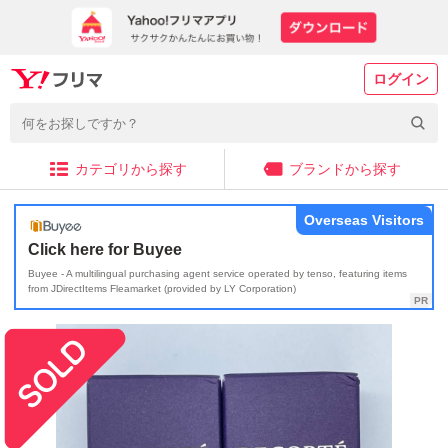
ログイン
カテゴリから探す
ブランドから探す
Overseas Visitors
Click here for Buyee
Buyee - A multilingual purchasing agent service operated by tenso, featuring items
from JDirectItems Fleamarket (provided by LY Corporation)