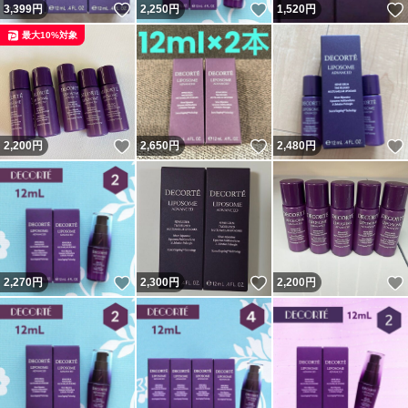
いいね！
いいね！
3,399
円
2,250
円
1,520
円
最大10%対象
いいね！
いいね！
2,200
円
2,650
円
2,480
円
いいね！
いいね！
2,270
円
2,300
円
2,200
円