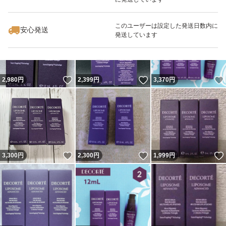
いいね！
いいね！
3,350
円
2,299
円
2,800
円
最大10%対象
このユーザーは設定した発送日数内に
安心発送
発送しています
いいね！
いいね！
2,980
円
2,399
円
3,370
円
いいね！
いいね！
3,300
円
2,300
円
1,999
円