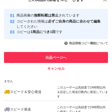
安心取引出品者
#DECORTE#デコルテ#フェイスパウダー#コスメデコル
最大10%対象
Yahoo!フリマの基準をクリアした安
安心取引出品者
テ#化粧品#ルースパウダー#乳液#日焼け止め#カネボウ#
商品画像の
無断転載は禁止
されています
心・安全なユーザーです
コピーされた情報は
必ずご自身の商品に合わせて編集
資生堂#コストコ#クレドポーボーテ
取引実績
してください
コピーは
1商品につき1回
です
このユーザーはYahoo!フリマの取
取引実績◯+
いいね！
いいね！
2,250
円
2,250
円
2,250
円
引を完了させた実績があります
商品情報コピー機能について
最大10%対象
このユーザーは他フリマサービス
他フリマ実績◯+
出品ページへ
での取引実績があります
キャンセル
スピード&安心発送
いいね！
いいね！
2,280
※このバッジは実績に基づく表示であり、発送を保証しているものではあり
円
2,300
円
3,400
円
ません
最大10%対象
このユーザーは高頻度で24時間以内
スピード＆安心発送
＆設定した発送日数内に発送していま
す
このユーザーは高頻度で24時間以内
スピード発送
に発送しています