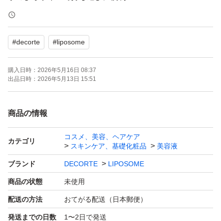
化粧品を購入する前に使い心地を試したいときや旅行にも
おすすめなお試しサイズです。
#
decorte
#
liposome
リニューアル後の商品になります。
購入日時：
2026年5月16日 08:37
出品日時：
2026年5月13日 15:51
プチプチで梱包し、ゆうパケットポストminiで発送予定で
す。
商品の情報
コスメ、美容、ヘアケア
法定ラベルは前後・左右いずれかに貼付されている場合が
カテゴリ
スキンケア、基礎化粧品
美容液
ございます。
ブランド
DECORTE
LIPOSOME
そのため、掲載写真と貼付位置が異なる場合がございます
商品の状態
未使用
ので、ご了承ください。
配送の方法
おてがる配送（日本郵便）
発送までの日数
1〜2日で発送
当店では偽物は一切取り扱っておらず、すべて正規品のみ