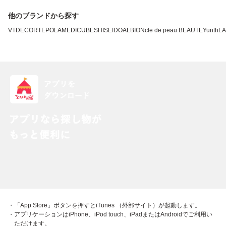
他のブランドから探す
VT
DECORTE
POLA
MEDICUBE
SHISEIDO
ALBION
cle de peau BEAUTE
Yunth
L
・「App Store」ボタンを押すとiTunes （外部サイト）が起動します。
・アプリケーションはiPhone、iPod touch、iPadまたはAndroidでご利用い
ただけます。