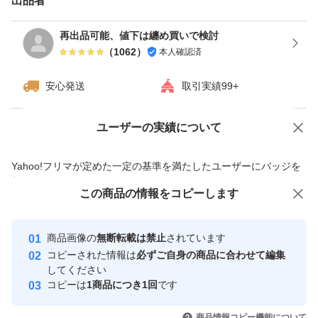
出品者
再出品可能、値下は纏め買いで検討
（
1062
）
本人確認済
安心発送
取引実績99+
ユーザーの実績について
価格の相談
商品への質問
商品への質問からの値下げ交渉、不適切なカテゴリ変更依頼は禁止です
Yahoo!フリマが定めた一定の基準を満たしたユーザーにバッジを
付与しています
この商品をみている人にオススメ
この商品の情報をコピーします
安心取引出品者
最大10%対象
最大10%対象
最大10%対象
Yahoo!フリマの基準をクリアした安
安心取引出品者
商品画像の
無断転載は禁止
されています
心・安全なユーザーです
コピーされた情報は
必ずご自身の商品に合わせて編集
取引実績
してください
コピーは
1商品につき1回
です
このユーザーはYahoo!フリマの取
取引実績◯+
いいね！
いいね！
2,219
円
2,250
円
2,250
円
引を完了させた実績があります
商品情報コピー機能について