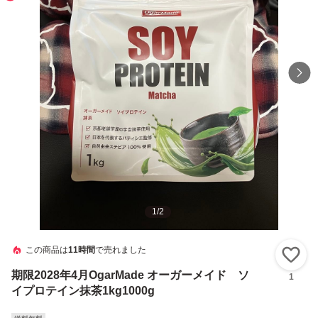
1
/
2
この商品は
11時間
で売れました
い
期限2028年4月OgarMade オーガーメイド ソ
1
イプロテイン抹茶1kg1000g