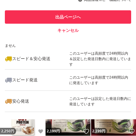
最大10%対象
最大10%対象
このユーザーは他フリマサービス
他フリマ実績◯+
出品ページへ
での取引実績があります
キャンセル
スピード&安心発送
いいね！
いいね！
1,659
※このバッジは実績に基づく表示であり、発送を保証しているものではあり
円
2,219
円
1,659
円
ません
このユーザーは高頻度で24時間以内
スピード＆安心発送
＆設定した発送日数内に発送していま
す
このユーザーは高頻度で24時間以内
スピード発送
に発送しています
いいね！
いいね！
2,199
円
2,199
円
2,280
円
最大10%対象
このユーザーは設定した発送日数内に
安心発送
発送しています
いいね！
いいね！
2,250
円
2,199
円
2,199
円