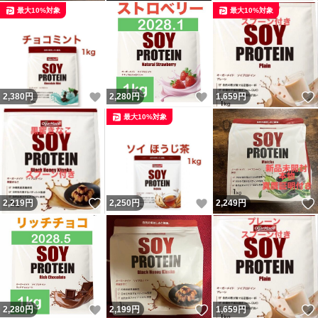
最大10%対象
最大10%対象
いいね！
いいね！
2,380
円
2,280
円
1,659
円
最大10%対象
いいね！
いいね！
2,219
円
2,250
円
2,249
円
いいね！
いいね！
2,280
円
2,199
円
1,659
円