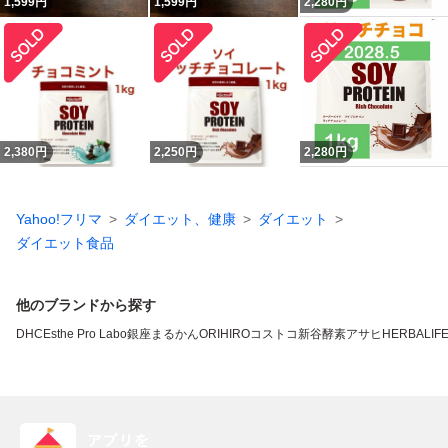
1,599
円
1,599
円
2,280
円
2,380
円
2,250
円
2,280
円
Yahoo!フリマ
ダイエット、健康
ダイエット
ダイエット食品
他のブランドから探す
DHC
Esthe Pro Labo
銀座まるかん
ORIHIRO
コストコ
新谷酵素
アサヒ
HERBALIFE