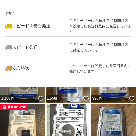
いいね！
いいね！
2,200
※このバッジは実績に基づく表示であり、発送を保証しているものではあり
円
2,000
円
1,650
円
ません
このユーザーは高頻度で24時間以内
スピード＆安心発送
＆設定した発送日数内に発送していま
す
このユーザーは高頻度で24時間以内
スピード発送
に発送しています
いいね！
いいね！
1,430
円
2,180
円
2,880
円
このユーザーは設定した発送日数内に
安心発送
発送しています
いいね！
いいね！
2,200
円
1,650
円
990
円
最大10%対象