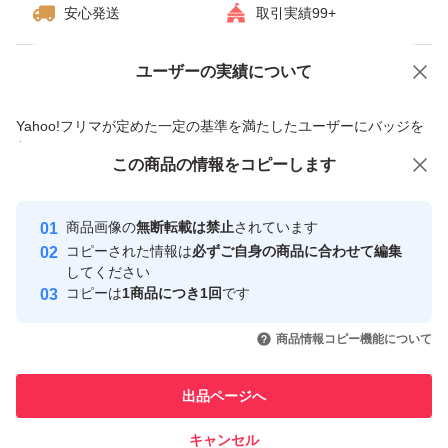
安心発送
取引実績99+
ユーザーの実績について
価格の相談
商品への質問
商品への質問からの値下げ交渉、不適切なカテゴリ変更依頼は禁止です
Yahoo!フリマが定めた一定の基準を満たしたユーザーにバッジを
付与しています
この商品をみている人にオススメ
この商品の情報をコピーします
安心取引出品者
最大10%対象
最大10%対象
最大10%対象
Yahoo!フリマの基準をクリアした安
安心取引出品者
商品画像の
無断転載は禁止
されています
心・安全なユーザーです
コピーされた情報は
必ずご自身の商品に合わせて編集
取引実績
してください
コピーは
1商品につき1回
です
このユーザーはYahoo!フリマの取
取引実績◯+
いいね！
いいね！
1,400
円
1,400
円
1,580
円
引を完了させた実績があります
商品情報コピー機能について
このユーザーは他フリマサービス
他フリマ実績◯+
出品ページへ
での取引実績があります
キャンセル
スピード&安心発送