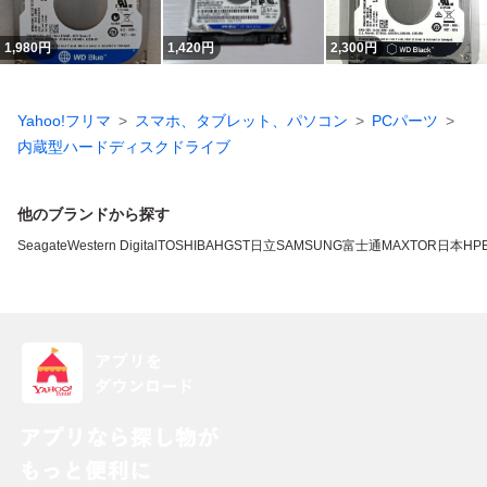
1,980
円
1,420
円
2,300
円
Yahoo!フリマ
スマホ、タブレット、パソコン
PCパーツ
内蔵型ハードディスクドライブ
他のブランドから探す
Seagate
Western Digital
TOSHIBA
HGST
日立
SAMSUNG
富士通
MAXTOR
日本HP