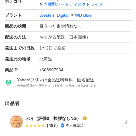
カテゴリ
よろしくお願いいたします。
内蔵型ハードディスクドライブ
ブランド
Western Digital
WD Blue
商品の状態
目立った傷や汚れなし
配送の方法
おてがる配送（日本郵便）
発送までの日数
1〜2日で発送
発送元の地域
北海道
商品ID
z608907964
Yahoo!フリマは全品送料無料・匿名配送
代金は運営が一旦預かり、評価後、出品者に支払われます
出品者
ぷぅ（評価0、挨拶なしNG）
（
497
）
本人確認済