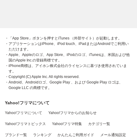
・「App Store」ボタンを押すとiTunes （外部サイト）が起動します。
・アプリケーションはiPhone、iPod touch、iPadまたはAndroidでご利用い
ただけます。
・Apple、Appleのロゴ、App Store、iPodのロゴ、iTunesは、米国および他
国のApple Inc.の登録商標です。
・iPhone商標は、アイホン株式会社のライセンスに基づき使用されていま
す。
・Copyright (C) Apple Inc. All rights reserved.
・Android、Androidロゴ、Google Play 、および Google Play ロゴは、
Google LLC の商標です。
Yahoo!フリマについて
Yahoo!フリマについて
Yahoo!フリマからのお知らせ
Yahoo!フリマトピックス
Yahoo!フリマ特集
カテゴリ一覧
ブランド一覧
ランキング
かんたんご利用ガイド
メール通知設定