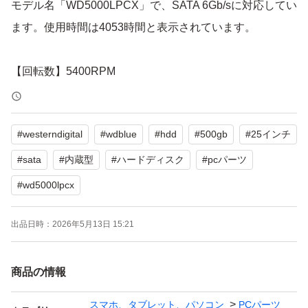
モデル名「WD5000LPCX」で、SATA 6Gb/sに対応してい
ます。使用時間は4053時間と表示されています。
【回転数】5400RPM
【電源投入回数】1631回
【使用時間】4053時間
#
westerndigital
#
wdblue
#
hdd
#
500gb
#
25インチ
データ抹消済みです。
#
sata
#
内蔵型
#
ハードディスク
#
pcパーツ
#
wd5000lpcx
「crystal disk info」の結果書をお付けし、プチプチで巻
き、ゆうパケットポストminiで発送致します。
出品日時：
2026年5月13日 15:21
出品時にチェックはしておりますが、
精密機械につき到着時の動作は保証できません。
商品の情報
あらかじめご了承ください。
スマホ、タブレット、パソコン
PCパーツ