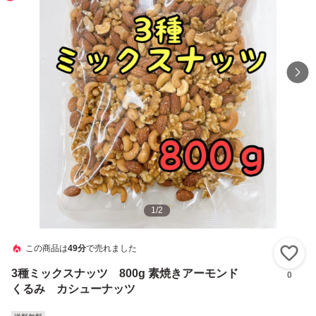
1
/
2
この商品は
49分
で売れました
い
3種ミックスナッツ 800g 素焼きアーモンド
0
くるみ カシューナッツ