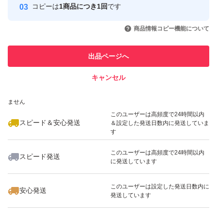
コピーは
1商品につき1回
です
このユーザーはYahoo!フリマの取
取引実績◯+
いいね！
いいね！
1,680
円
1,680
円
1,380
円
引を完了させた実績があります
商品情報コピー機能について
最大10%対象
このユーザーは他フリマサービス
他フリマ実績◯+
出品ページへ
での取引実績があります
キャンセル
スピード&安心発送
いいね！
いいね！
1,380
※このバッジは実績に基づく表示であり、発送を保証しているものではあり
円
1,350
円
1,980
円
ません
このユーザーは高頻度で24時間以内
スピード＆安心発送
＆設定した発送日数内に発送していま
す
このユーザーは高頻度で24時間以内
スピード発送
に発送しています
いいね！
いいね！
2,280
円
1,650
円
1,580
円
このユーザーは設定した発送日数内に
安心発送
発送しています