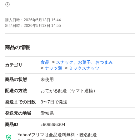
《賞味期限》
ご注文より約150日
購入日時：
2026年5月13日 15:44
(画像の賞味期限はサンプルになります。ご注文を受けて
出品日時：
2026年5月13日 14:55
から製造します！)
商品の情報
《コメント》
食品
スナック、お菓子、おつまみ
アメリカ産ノンパレル種の素焼きアーモンド、アメリカ産
カテゴリ
ナッツ類
ミックスナッツ
の生くるみ、ベトナム産の深煎りカシューナッツの3種ミ
商品の状態
未使用
ックスナッツです♪
配送の方法
おてがる配送（ヤマト運輸）
通常より深煎りで香ばしいカシューナッツを使用しており
発送までの日数
3〜7日で発送
ます^ ^
発送元の地域
愛知県
★全てご注文いただいてから袋詰いたしますので、新鮮な
商品ID
z608896304
ナッツをお届けいたします^ - ^
Yahoo!フリマは全品送料無料・匿名配送