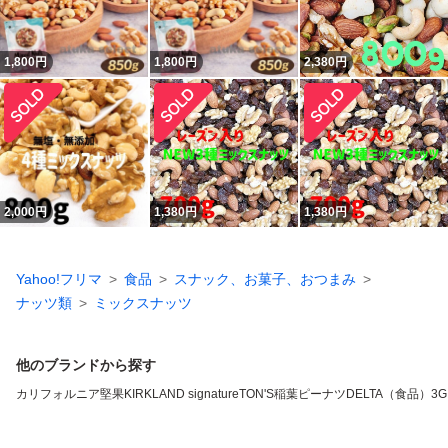
1,800
円
1,800
円
2,380
円
2,000
円
1,380
円
1,380
円
Yahoo!フリマ
食品
スナック、お菓子、おつまみ
ナッツ類
ミックスナッツ
他のブランドから探す
カリフォルニア堅果
KIRKLAND signature
TON'S
稲葉ピーナツ
DELTA（食品）
3G