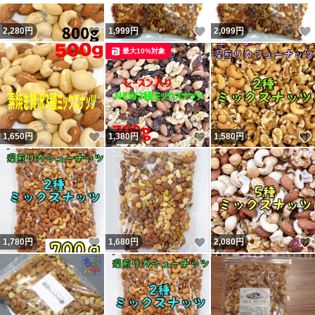
いいね！
いいね！
2,280
円
1,999
円
2,099
円
最大10%対象
いいね！
いいね！
1,650
円
1,380
円
1,580
円
いいね！
いいね！
1,780
円
1,680
円
2,080
円