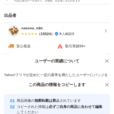
代金は運営が一旦預かり、評価後、出品者に支払われます
★チャック付き袋でのお届けですので、保存にも便利！
★ドライフルーツとナッツのミックスは発送日の袋詰めで
出品者
もナッツがしけてしまう可能性がございます。ご理解・ご
了承下さい。
nazuna_mkt.
（
15524
）
本人確認済
#素焼きアーモンド
安心発送
取引実績99+
#くるみ
#カシューナッツ
ユーザーの実績について
価格の相談
商品への質問
#ミックスナッツ
商品への質問からの値下げ交渉、不適切なカテゴリ変更依頼は禁止です
Yahoo!フリマが定めた一定の基準を満たしたユーザーにバッジを
#ドライフルーツ
付与しています
#ナッツミックス
この商品をみている人にオススメ
この商品の情報をコピーします
安心取引出品者
最大10%対象
最大10%対象
最大10%対象
Yahoo!フリマの基準をクリアした安
安心取引出品者
商品画像の
無断転載は禁止
されています
心・安全なユーザーです
コピーされた情報は
必ずご自身の商品に合わせて編集
取引実績
してください