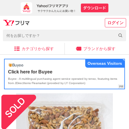
ログイン
カテゴリから探す
ブランドから探す
Overseas Visitors
Click here for Buyee
Buyee - A multilingual purchasing agent service operated by tenso, featuring items
from JDirectItems Fleamarket (provided by LY Corporation)