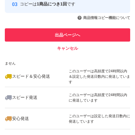
ィング^_^
コピーは
1商品につき1回
です
このユーザーはYahoo!フリマの取
取引実績◯+
いいね！
いいね！
1,299
円
1,199
円
1,599
円
引を完了させた実績があります
商品情報コピー機能について
鞄に入れやすいサイズになりましたよ！とっても贅沢な一
最大10%対象
最大10%対象
最大10%対象
このユーザーは他フリマサービス
粒を味わってみてください♪
他フリマ実績◯+
出品ページへ
での取引実績があります
キャンセル
スピード&安心発送
1口くちのなかに入れるとコーヒーのとても良い風味とチ
いいね！
いいね！
1,555
※このバッジは実績に基づく表示であり、発送を保証しているものではあり
円
1,699
円
1,700
円
ョコレートの甘さが口の中に広がりとても美味しいです
ません
最大10%対象
最大10%対象
このユーザーは高頻度で24時間以内
スピード＆安心発送
＆設定した発送日数内に発送していま
ほんと、これ、止まりません笑
す
このユーザーは高頻度で24時間以内
スピード発送
数量限定ですのでお早めに
に発送しています
いいね！
いいね！
1,150
円
1,199
円
1,599
円
最大10%対象
このユーザーは設定した発送日数内に
エメラルドマウンテンコーヒー豆
安心発送
発送しています
コーヒー豆