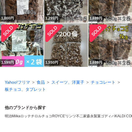
1,000
円
1,299
円
1,699
円
1,599
円
1,550
円
1,699
円
Yahoo!フリマ
食品
スイーツ、洋菓子
チョコレート
板チョコ、タブレット
他のブランドから探す
明治
Milka
ロッテ
チロルチョコ
ROYCE'
リンツ
不二家
森永製菓
ゴディバ
KALDI CO