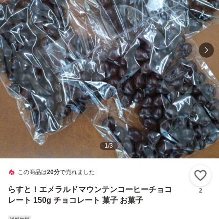
1
/
3
この商品は
20分
で売れました
い
らすと！エメラルドマウンテンコーヒーチョコ
2
レート 150g チョコレート 菓子 お菓子