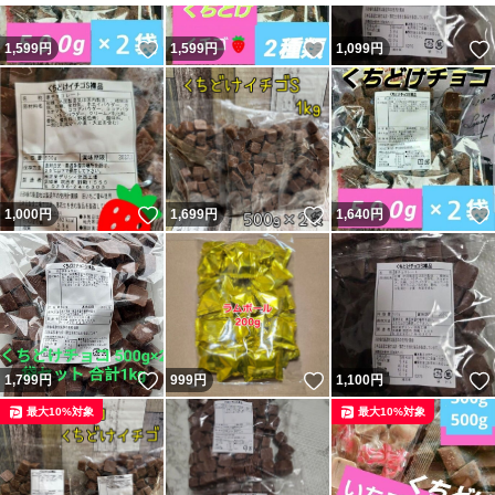
コーヒービーンズ
コーヒーチョコ
いいね！
いいね！
1,599
円
1,599
円
1,099
円
チョコレート
菓子
いいね！
いいね！
1,000
円
1,699
円
1,640
円
いいね！
いいね！
1,799
円
999
円
1,100
円
最大10%対象
最大10%対象