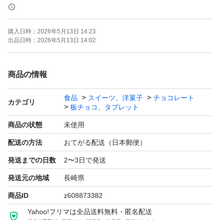
ますので無言取引になります事ご了承くださいませ※※※
※
購入日時：
2026年5月13日 14:23
説明は必ずご一読くださいませ。
出品日時：
2026年5月13日 14:02
※少しでもお安くお譲りさせていただくため、茶封筒にそ
商品の情報
のまま入れての発送となりますので御理解頂ける方のみお
食品
スイーツ、洋菓子
チョコレート
願いします。
カテゴリ
板チョコ、タブレット
厚紙タイプの梱包材をご希望の方は＋50円となります。
商品の状態
未使用
購入前にコメントお願いします。
配送の方法
おてがる配送（日本郵便）
配送中の割れ、欠け、溶け等は御理解くださいませ。
発送までの日数
2〜3日で発送
単品や人気のあるお品物の組み合わせの専用出品はお断り
発送元の地域
長崎県
させて頂いております( ; _ ; )
商品ID
z608873382
Yahoo!フリマは全品送料無料・匿名配送