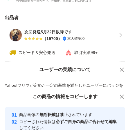
代金は運営が一旦預かり、評価後、出品者に支払われます
また、在庫のあるお品物は随時出品させて頂きますので在
庫のお問い合わせは御遠慮くださいませ。
出品者
他のお品物への在庫のお問い合わせのコメントもお取り引
次回発送5月22日以降です
（
19700
）
本人確認済
きの妨げとなるのでお控え頂けますと幸いです。
スピード＆安心発送
取引実績99+
皆様同じお値段でお願いしておりますのでお値引きは対応
しておりません。
ユーザーの実績について
価格の相談
商品への質問
商品への質問からの値下げ交渉、不適切なカテゴリ変更依頼は禁止です
Yahoo!フリマが定めた一定の基準を満たしたユーザーにバッジを
通販では 75g 750円＋送料880円で販売されています^_^
付与しています
この商品をみている人にオススメ
この商品の情報をコピーします
安心取引出品者
季節限定販売のチョコが入荷！！
最大10%対象
最大10%対象
Yahoo!フリマの基準をクリアした安
安心取引出品者
商品画像の
無断転載は禁止
されています
心・安全なユーザーです
コピーされた情報は
必ずご自身の商品に合わせて編集
希少なエメラルドマウンテンコーヒー豆をチョコでコーテ
取引実績
してください