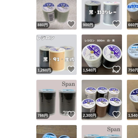
いいね！
いいね
880
円
900
円
660
いいね！
いいね
1,260
円
1,540
円
750
Yaho
安心取引
安心
いいね！
いいね
766
円
2,300
円
1,540
取引実績
取引