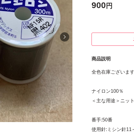
900
円
商品説明
全色在庫ございま
ナイロン100％
＜主な用途＞ニッ
番手:50番
使用針:ミシン針11