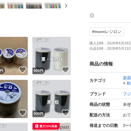
写真では多少色目
#
monnレジロン
★個数によっての
1個:600円
購入日時：
2026年6月29日 
出品日時：
2026年5月13日 
2個:900円
3個:1300円
商品の情報
！
いいね！
いいね！
4個:1680円
円
900
円
楽器
5個～1個400円×
カテゴリ
和
ブランド
フジ
店舗在庫と共有の
商品の状態
未使
ます。ご了承くだ
！
いいね！
いいね！
円
900
円
配送の方法
おて
発送までの日数
3〜
#monnレジロン
最大10%対象