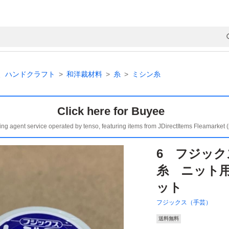
、ハンドクラフト
和洋裁材料
糸
ミシン糸
Click here for Buyee
ing agent service operated by tenso, featuring items from JDirectItems Fleamarket 
6 フジッ
糸 ニット用
ット
フジックス（手芸）
送料無料