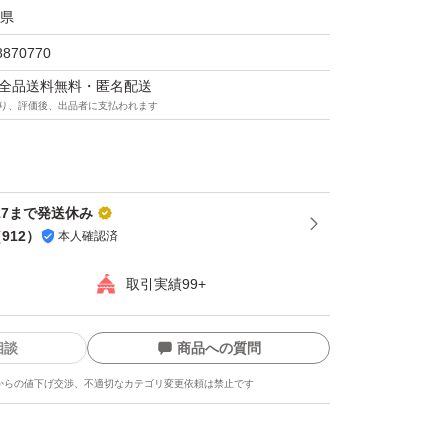
県
8870770
マは全品送料無料・匿名配送
り、評価後、出品者に支払われます
-17まで発送休み
（
912
）
本人確認済
取引実績99+
相談
商品への質問
からの値下げ交渉、不適切なカテゴリ変更依頼は禁止です