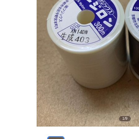
1
/
9