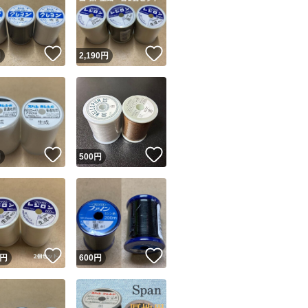
！
いいね！
いいね！
円
2,190
円
ユーザーの実績について
！
いいね！
いいね！
円
500
円
o!フリマが定めた一定の基準を満たしたユーザーにバッジを付与しています
出品者
この商品の情報をコピーします
取引出品者
Yahoo!フリマの基準をクリアした安心・安全なユーザーです
！
いいね！
いいね！
商品画像の
無断転載は禁止
されています
円
600
円
コピーされた情報は
必ずご自身の商品に合わせて編集
してください
コピーは
1商品につき1回
です
実績◯+
このユーザーはYahoo!フリマの取引を完了させた実績があり