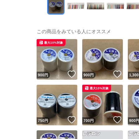
この商品をみている人にオススメ
最大10%対象
いいね！
いいね
900
円
900
円
1,300
最大10%対象
いいね！
いいね
750
円
700
円
900