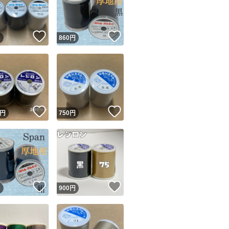
商品情報コピー機
リマ実績◯+
このユーザーは他フリマサービスでの取引実績があります
！
いいね！
いいね！
円
860
円
出品ページへ
&安心発送
キャンセル
ジは実績に基づく表示であり、発送を保証しているものではありません
このユーザーは高頻度で24時間以内＆設定した発送日数内に
ード＆安心発送
ます
！
いいね！
いいね！
円
750
円
ード発送
このユーザーは高頻度で24時間以内に発送しています
発送
このユーザーは設定した発送日数内に発送しています
！
いいね！
いいね！
円
900
円