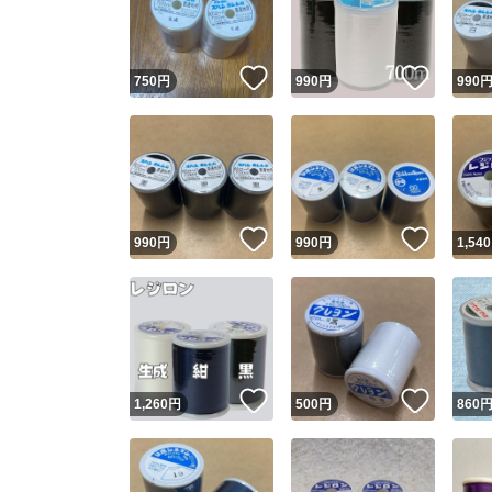
他フ
いいね！
いいね
750
円
990
円
990
スピード
※このバッ
スピ
いいね！
いいね
990
円
990
円
1,540
スピ
安心
いいね！
いいね
1,260
円
500
円
860