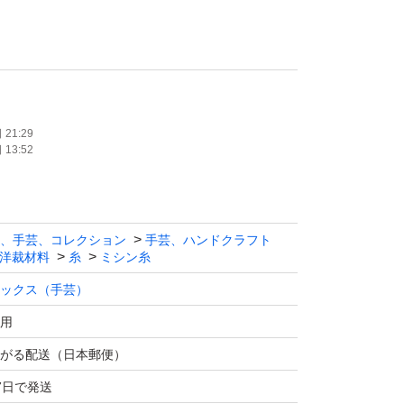
が異なります。予めご了承ください。
価格★
21:29
13:52
、手芸、コレクション
手芸、ハンドクラフト
個数で計算致します。
洋裁材料
糸
ミシン糸
ックス（手芸）
為、シールが蛍光灯焼けしている商品がござい
用
さいませ。
がる配送（日本郵便）
7日で発送