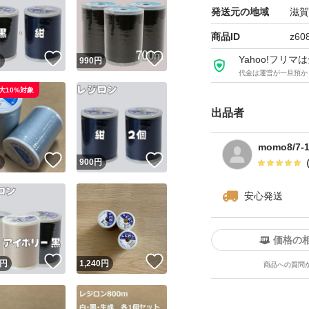
発送元の地域
滋賀
商品ID
z60
！
いいね！
いいね！
Yahoo!フリ
円
990
円
代金は運営が一旦預か
大10%対象
出品者
momo8/7
！
いいね！
いいね！
円
900
円
安心発送
価格の
！
いいね！
いいね！
円
1,240
円
商品への質問