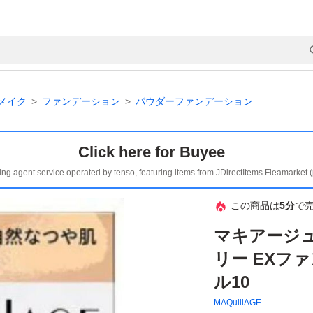
メイク
ファンデーション
パウダーファンデーション
Click here for Buyee
ing agent service operated by tenso, featuring items from JDirectItems Fleamarket 
この商品は
5分
で
マキアージ
リー EXフ
ル10
MAQuillAGE