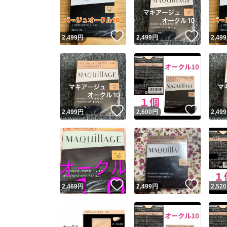
他フ
いいね！
いいね
2,499
円
2,499
円
2,499
スピード
※このバッ
スピ
いいね！
いいね
2,499
円
2,600
円
2,499
スピ
安心
いいね！
いいね
2,469
円
2,499
円
2,520