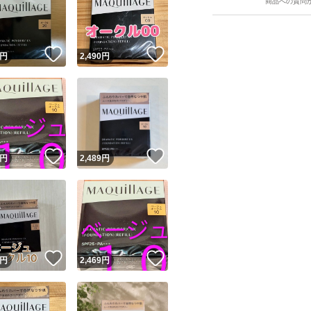
商品への質問
ン オークル10 
！
いいね！
いいね！
円
2,490
円
●ふんわり仕上が
バーして、透明感ア
●オールシーズン。
ユーザーの実績について
！
いいね！
いいね！
円
2,489
円
●水あり・水なし両
o!フリマが定めた一定の基準を満たしたユーザーにバッジを付与しています
出品者
●SPF25・PA+++。
この商品の情報をコピーします
取引出品者
Yahoo!フリマの基準をクリアした安心・安全なユーザーです
！
いいね！
いいね！
商品画像の
無断転載は禁止
されています
●やわらかフィット
円
2,469
円
コピーされた情報は
必ずご自身の商品に合わせて編集
してください
コピーは
1商品につき1回
です
実績◯+
このユーザーはYahoo!フリマの取引を完了させた実績があり
●長時間化粧もち※