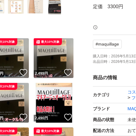
定価 3300円
購入時期 2026年5
大10%対象
最大10%対象
#
maquillage
・即購入OKです！
・匿名配送！
購入日時：
2026年5月13日 
出品日時：
2026年5月13日 
・早い者勝ち(^o^)
！
いいね！
いいね！
円
2,499
円
・たばこは吸いま
商品の情報
・ペットもおりま
大10%対象
コス
カテゴリ
フ
※おまとめ配送→お
ブランド
MAQ
より
！
いいね！
いいね！
円
2,490
円
商品の状態
未使
配送の方法
おて
大10%対象
最大10%対象
2個お買い上げ→10