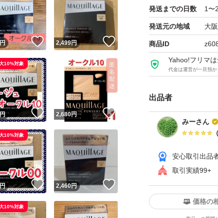
発送までの日数
1〜
3個お買い上げ→20
4個お買い上げ→30
発送元の地域
大阪
！
いいね！
いいね！
円
2,499
円
商品ID
z60
になります。
Yahoo!フリ
大10%対象
代金は運営が一旦預か
在庫が有れば、出
出品者
！
いいね！
いいね！
円
2,680
円
コメント頂ければお
みーさん
きませんので、ご注
大10%対象
安心取引出品
なお、仕事等でお
取引実績99+
すのでご安心下さ
！
いいね！
いいね！
円
2,460
円
価格の
大10%対象
【マキアージュ ド