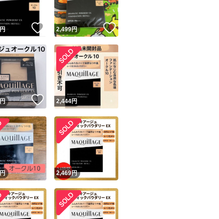
！
いいね！
いいね！
円
2,499
円
！
いいね！
円
2,444
円
円
2,469
円