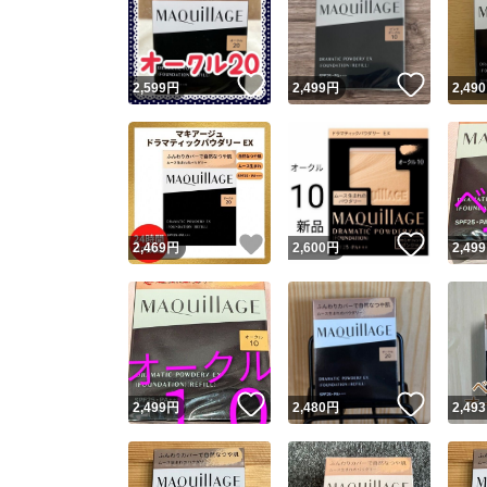
いいね！
いいね
2,599
円
2,499
円
2,490
いいね！
いいね
2,469
円
2,600
円
2,499
Yaho
安心取引
安心
いいね！
いいね
2,499
円
2,480
円
2,493
取引実績
取引