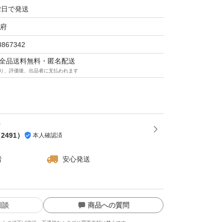
2日で発送
0円引き
0円引き
府
8867342
マは全品送料無料・匿名配送
り、評価後、出品者に支払われます
品している商品での組み合わせは自由です。
値段変更させて頂きます。(ご購入後は変更で
（
2491
）
本人確認済
意下さい)
者
安心発送
返事遅くなるかも知れませんが、必ず返信しま
いませ。
相談
商品への質問
ラマティックパウダリー EXファンデーショ