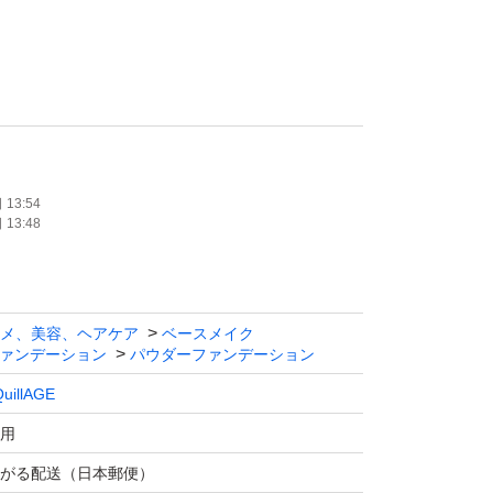
月
13:54
13:48
せん。
せん。
メ、美容、ヘアケア
ベースメイク
ァンデーション
パウダーファンデーション
てがる配送(匿名)で送れる範囲なら合計金額
uillAGE
用
がる配送（日本郵便）
0円引き