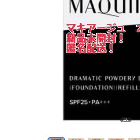
1
/
8