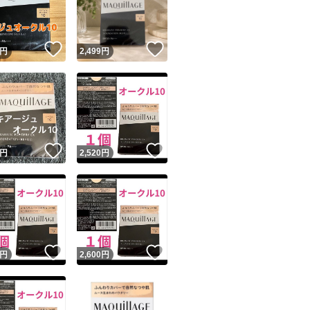
商品情報コピー機
※つや・くすみの
リマ実績◯+
このユーザーは他フリマサービスでの取引実績があります
！
いいね！
いいね！
円
2,499
円
出品ページへ
カりのなさ(メーカ
&安心発送
キャンセル
ジは実績に基づく表示であり、発送を保証しているものではありません
新パッケージ！
このユーザーは高頻度で24時間以内＆設定した発送日数内に
(中身に変わりはあ
ード＆安心発送
ます
！
いいね！
いいね！
円
2,520
円
ード発送
このユーザーは高頻度で24時間以内に発送しています
発送
このユーザーは設定した発送日数内に発送しています
！
いいね！
いいね！
円
2,600
円