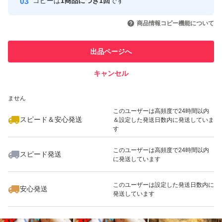
コピーは
1商品につき1回
です
このユーザーはYahoo!フリマの取
取引実績◯+
いいね！
いいね！
4,200
円
1,800
円
2,410
円
引を完了させた実績があります
商品情報コピー機能について
最大10%対象
最大10%対象
最大10%対象
このユーザーは他フリマサービス
他フリマ実績◯+
出品ページへ
での取引実績があります
キャンセル
スピード&安心発送
いいね！
いいね！
2,000
※このバッジは実績に基づく表示であり、発送を保証しているものではあり
円
2,700
円
1,800
円
ません
このユーザーは高頻度で24時間以内
スピード＆安心発送
＆設定した発送日数内に発送していま
す
このユーザーは高頻度で24時間以内
スピード発送
に発送しています
いいね！
いいね！
3,300
円
3,400
円
2,000
円
このユーザーは設定した発送日数内に
安心発送
発送しています