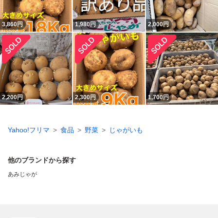
3,860
円
1,980
円
2,000
円
2,200
円
2,300
円
1,700
円
Yahoo!フリマ
食品
野菜
じゃがいも
他のブランドから探す
あみじゃが