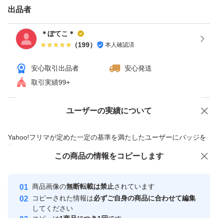
出品者
＊ぽてこ＊
（
199
）
本人確認済
安心取引出品者
安心発送
取引実績99+
ユーザーの実績について
価格の相談
商品への質問
商品への質問からの値下げ交渉、不適切なカテゴリ変更依頼は禁止です
Yahoo!フリマが定めた一定の基準を満たしたユーザーにバッジを
付与しています
この商品をみている人にオススメ
この商品の情報をコピーします
安心取引出品者
最大10%対象
最大10%対象
Yahoo!フリマの基準をクリアした安
安心取引出品者
商品画像の
無断転載は禁止
されています
心・安全なユーザーです
コピーされた情報は
必ずご自身の商品に合わせて編集
取引実績
してください