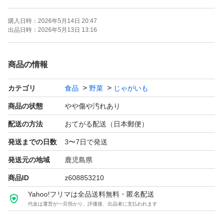
※発送の際は、商品とは関係ない段ボールに詰めて発送し
購入日時：
2026年5月14日 20:47
ますのでご理解よろしくお願いします。
出品日時：
2026年5月13日 13:16
※5月連休中は、発送できないためご了承下さい。
商品の情報
カテゴリ
食品
野菜
じゃがいも
商品の状態
やや傷や汚れあり
配送の方法
おてがる配送（日本郵便）
発送までの日数
3〜7日で発送
発送元の地域
鹿児島県
商品ID
z608853210
Yahoo!フリマは全品送料無料・匿名配送
代金は運営が一旦預かり、評価後、出品者に支払われます