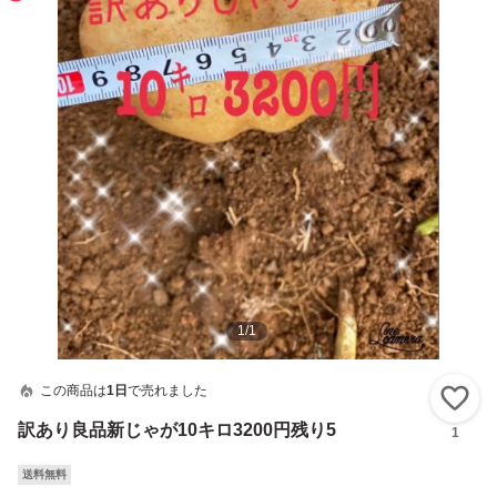
1
/
1
この商品は
1日
で売れました
い
訳あり良品新じゃが10キロ3200円残り5
1
送料無料