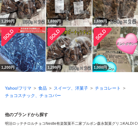
1,299
円
1,699
円
1,699
円
1,200
円
1,299
円
1,000
円
Yahoo!フリマ
食品
スイーツ、洋菓子
チョコレート
チョコスナック、チョコバー
他のブランドから探す
明治
ロッテ
チロルチョコ
Nestle
有楽製菓
不二家
ブルボン
森永製菓
グリコ
KALDI 