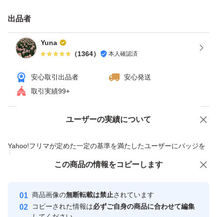
出品者
Yuna
（
1364
）
本人確認済
安心取引出品者
安心発送
取引実績99+
ユーザーの実績について
価格の相談
商品への質問
商品への質問からの値下げ交渉、不適切なカテゴリ変更依頼は禁止です
Yahoo!フリマが定めた一定の基準を満たしたユーザーにバッジを
付与しています
この商品をみている人にオススメ
この商品の情報をコピーします
安心取引出品者
最大10%対象
最大10%対象
最大10%対象
Yahoo!フリマの基準をクリアした安
安心取引出品者
商品画像の
無断転載は禁止
されています
心・安全なユーザーです
コピーされた情報は
必ずご自身の商品に合わせて編集
取引実績
してください