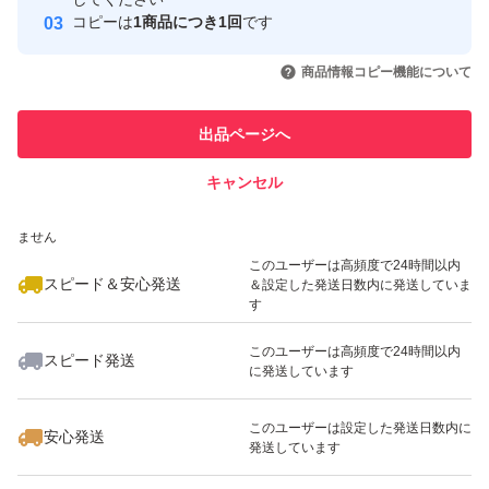
コピーは
1商品につき1回
です
このユーザーはYahoo!フリマの取
取引実績◯+
いいね！
いいね！
1,699
円
1,299
円
1,599
円
引を完了させた実績があります
商品情報コピー機能について
最大10%対象
最大10%対象
最大10%対象
このユーザーは他フリマサービス
他フリマ実績◯+
出品ページへ
での取引実績があります
キャンセル
スピード&安心発送
いいね！
いいね！
1,100
※このバッジは実績に基づく表示であり、発送を保証しているものではあり
円
1,599
円
1,599
円
ません
最大10%対象
最大10%対象
最大10%対象
このユーザーは高頻度で24時間以内
スピード＆安心発送
＆設定した発送日数内に発送していま
す
このユーザーは高頻度で24時間以内
スピード発送
に発送しています
いいね！
いいね！
1,599
円
1,199
円
1,699
円
最大10%対象
最大10%対象
このユーザーは設定した発送日数内に
安心発送
発送しています