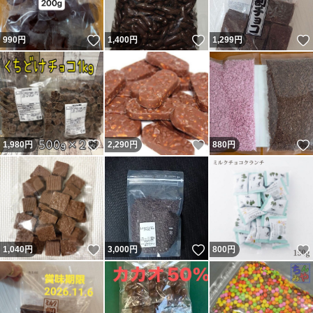
いいね！
いいね！
990
円
1,400
円
1,299
円
いいね！
いいね！
1,980
円
2,290
円
880
円
いいね！
いいね！
1,040
円
3,000
円
800
円