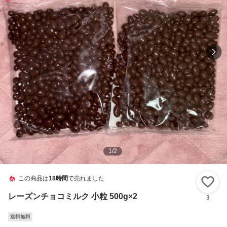
1
/
2
この商品は
18時間
で売れました
い
レーズンチョコミルク 小粒 500g×2
3
送料無料