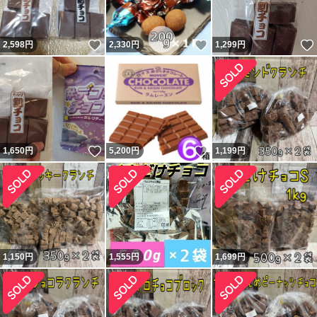
いいね！
いいね！
2,598
円
2,330
円
1,299
円
いいね！
いいね！
1,650
円
5,200
円
1,199
円
1,150
円
1,555
円
1,699
円