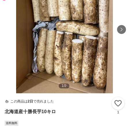
1
/
2
この商品は
2日
で売れました
い
北海道産十勝長芋10キロ
1
送料無料