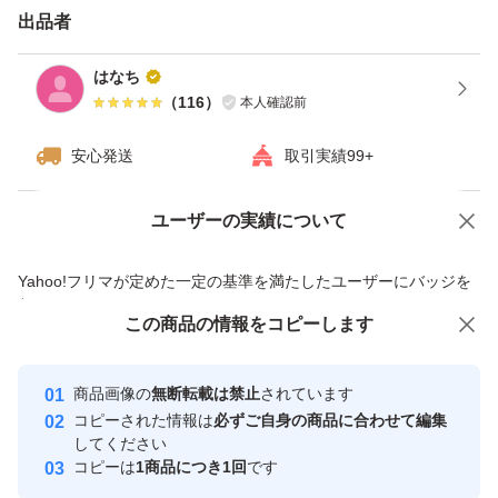
出品者
その際は、ご連絡頂ければと思います。よろしくお願いし
はなち
ます。
（
116
）
本人確認前
安心発送
取引実績99+
種類長芋
量10kg
ユーザーの実績について
価格の相談
商品への質問
商品への質問からの値下げ交渉、不適切なカテゴリ変更依頼は禁止です
Yahoo!フリマが定めた一定の基準を満たしたユーザーにバッジを
付与しています
この商品をみている人にオススメ
この商品の情報をコピーします
安心取引出品者
最大10%対象
Yahoo!フリマの基準をクリアした安
安心取引出品者
商品画像の
無断転載は禁止
されています
心・安全なユーザーです
コピーされた情報は
必ずご自身の商品に合わせて編集
取引実績
してください
コピーは
1商品につき1回
です
このユーザーはYahoo!フリマの取
取引実績◯+