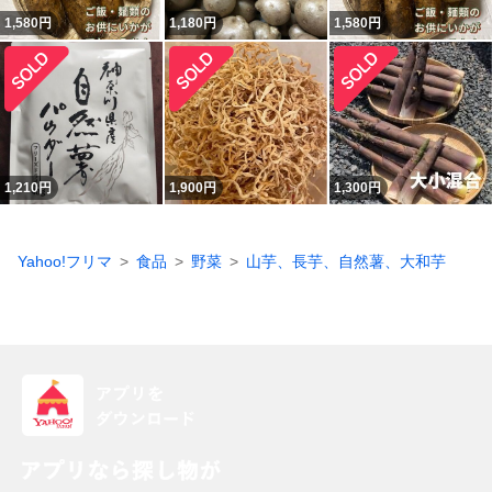
1,580
円
1,180
円
1,580
円
1,210
円
1,900
円
1,300
円
Yahoo!フリマ
食品
野菜
山芋、長芋、自然薯、大和芋