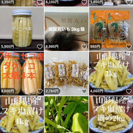
いいね！
いいね！
3,350
円
6,100
円
1,800
円
いいね！
いいね！
5,900
円
6,980
円
980
円
いいね！
いいね！
8,600
円
2,764
円
4,060
円