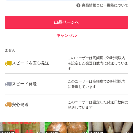
いいね！
いいね！
6,300
円
1,200
円
4,480
円
引を完了させた実績があります
商品情報コピー機能について
最大10%対象
このユーザーは他フリマサービス
他フリマ実績◯+
出品ページへ
での取引実績があります
キャンセル
スピード&安心発送
いいね！
いいね！
2,790
※このバッジは実績に基づく表示であり、発送を保証しているものではあり
円
3,500
円
3,250
円
ません
このユーザーは高頻度で24時間以内
スピード＆安心発送
＆設定した発送日数内に発送していま
す
このユーザーは高頻度で24時間以内
スピード発送
に発送しています
いいね！
いいね！
300,000
円
2,980
円
1,140
円
最大10%対象
このユーザーは設定した発送日数内に
安心発送
発送しています