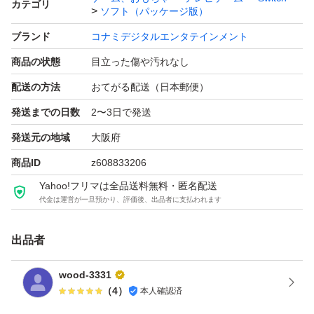
カテゴリ
ソフト（パッケージ版）
ブランド
コナミデジタルエンタテインメント
商品の状態
目立った傷や汚れなし
配送の方法
おてがる配送（日本郵便）
発送までの日数
2〜3日で発送
発送元の地域
大阪府
商品ID
z608833206
Yahoo!フリマは全品送料無料・匿名配送
代金は運営が一旦預かり、評価後、出品者に支払われます
出品者
wood-3331
（
4
）
本人確認済