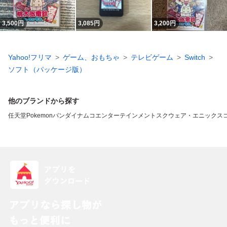
3,500
円
3,085
円
3,200
円
Yahoo!フリマ
ゲーム、おもちゃ
テレビゲーム
Switch
ソフト（パッケージ版）
他のブランドから探す
任天堂
Pokemon
バンダイナムコエンターテインメント
スクウェア・エニックス