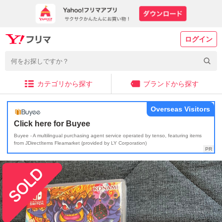
ログイン
カテゴリから探す
ブランドから探す
Overseas Visitors
Click here for Buyee
Buyee - A multilingual purchasing agent service operated by tenso, featuring items
from JDirectItems Fleamarket (provided by LY Corporation)