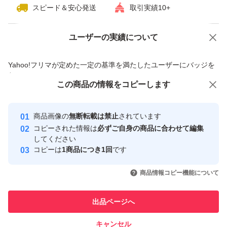
スピード＆安心発送
取引実績10+
ユーザーの実績について
価格の相談
商品への質問
商品への質問からの値下げ交渉、不適切なカテゴリ変更依頼は禁止です
Yahoo!フリマが定めた一定の基準を満たしたユーザーにバッジを
付与しています
この商品をみている人にオススメ
この商品の情報をコピーします
安心取引出品者
最大10%対象
最大10%対象
Yahoo!フリマの基準をクリアした安
安心取引出品者
商品画像の
無断転載は禁止
されています
心・安全なユーザーです
コピーされた情報は
必ずご自身の商品に合わせて編集
取引実績
してください
コピーは
1商品につき1回
です
このユーザーはYahoo!フリマの取
取引実績◯+
いいね！
いいね！
3,500
円
4,300
円
3,390
円
引を完了させた実績があります
商品情報コピー機能について
最大10%対象
このユーザーは他フリマサービス
他フリマ実績◯+
出品ページへ
での取引実績があります
キャンセル
スピード&安心発送