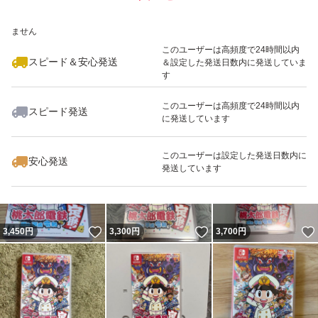
いいね！
いいね！
3,500
※このバッジは実績に基づく表示であり、発送を保証しているものではあり
円
5,000
円
3,380
円
ません
このユーザーは高頻度で24時間以内
スピード＆安心発送
＆設定した発送日数内に発送していま
す
このユーザーは高頻度で24時間以内
スピード発送
に発送しています
いいね！
いいね！
4,600
円
4,300
円
3,680
円
このユーザーは設定した発送日数内に
安心発送
発送しています
いいね！
いいね！
3,450
円
3,300
円
3,700
円