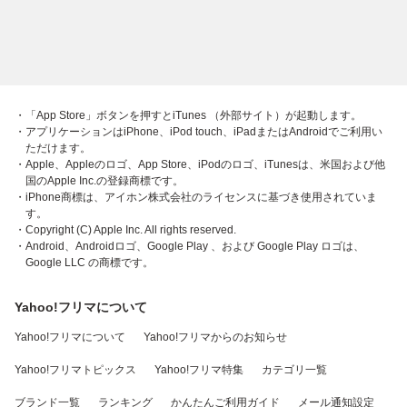
・「App Store」ボタンを押すとiTunes （外部サイト）が起動します。
・アプリケーションはiPhone、iPod touch、iPadまたはAndroidでご利用い
ただけます。
・Apple、Appleのロゴ、App Store、iPodのロゴ、iTunesは、米国および他
国のApple Inc.の登録商標です。
・iPhone商標は、アイホン株式会社のライセンスに基づき使用されていま
す。
・Copyright (C) Apple Inc. All rights reserved.
・Android、Androidロゴ、Google Play 、および Google Play ロゴは、
Google LLC の商標です。
Yahoo!フリマについて
Yahoo!フリマについて
Yahoo!フリマからのお知らせ
Yahoo!フリマトピックス
Yahoo!フリマ特集
カテゴリ一覧
ブランド一覧
ランキング
かんたんご利用ガイド
メール通知設定