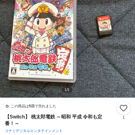
1
/
1
この商品は
5日
で売れました
い
【Switch】 桃太郎電鉄 ～昭和 平成 令和も定
1
番！～
コナミデジタルエンタテインメント