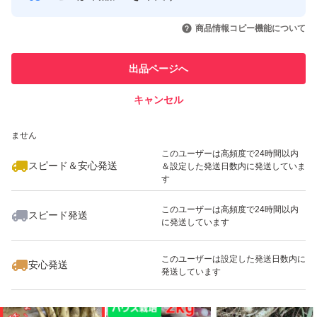
このユーザーはYahoo!フリマの取
取引実績◯+
いいね！
いいね！
2,144
円
1,768
円
1,533
円
引を完了させた実績があります
食べ方:加熱することで辛味が甘味に変わり、ホクホクし
商品情報コピー機能について
た食感になる。大きすぎる場合は、縦に薄くスライスする
このユーザーは他フリマサービス
他フリマ実績◯+
出品ページへ
での取引実績があります
か、2〜3等分にカットして使う。
キャンセル
スピード&安心発送
【商品の詳細】
いいね！
いいね！
3,600
※このバッジは実績に基づく表示であり、発送を保証しているものではあり
円
3,600
円
1,032
円
ません
商品名：島らっきょう
このユーザーは高頻度で24時間以内
内容量：1.5kg
スピード＆安心発送
＆設定した発送日数内に発送していま
す
産地：沖縄県
このユーザーは高頻度で24時間以内
賞味期限：到着後、早めにお召し上がりください
スピード発送
に発送しています
いいね！
いいね！
1,299
円
1,299
円
1,280
円
保存方法: 開封後は要冷蔵
最大10%対象
最大10%対象
このユーザーは設定した発送日数内に
安心発送
発送しています