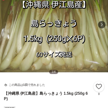
1
/
4
この商品は
1日
で売れました
い
【沖縄県 伊江島産】島らっきょう 1.5kg (250g 6
0
P)