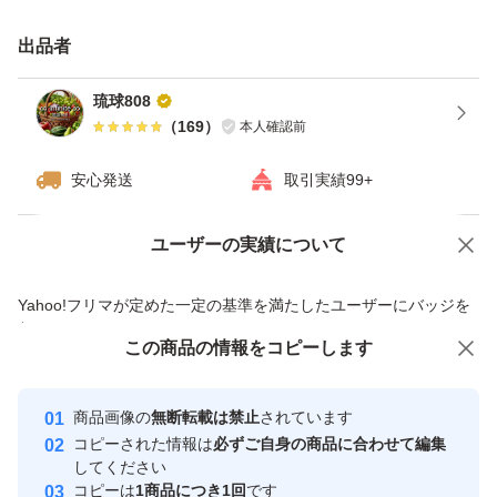
小～中サイズ（細め～普通）
出品者
特徴:香りと辛味が強く、食感が柔らかい。
琉球808
（
169
）
本人確認前
おすすめ:塩漬け（浅漬け）、味噌漬け、醤油漬け。
安心発送
取引実績99+
食べ方:鰹節をかけてそのまま食べるのが定番。1日3～5粒
ユーザーの実績について
価格の相談
商品への質問
が目安。
商品への質問からの値下げ交渉、不適切なカテゴリ変更依頼は禁止です
Yahoo!フリマが定めた一定の基準を満たしたユーザーにバッジを
付与しています
大サイズ（太め）
この商品をみている人にオススメ
この商品の情報をコピーします
安心取引出品者
最大10%対象
最大10%対象
特徴:辛味が強く、食感はしっかりしている。
Yahoo!フリマの基準をクリアした安
安心取引出品者
商品画像の
無断転載は禁止
されています
心・安全なユーザーです
コピーされた情報は
必ずご自身の商品に合わせて編集
取引実績
してください
おすすめ:天ぷら、豚肉とのチャンプルー、肉巻き。
コピーは
1商品につき1回
です