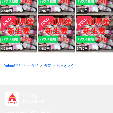
2,780
円
2,780
円
2,780
円
4,980
円
4,980
円
2,780
円
Yahoo!フリマ
食品
野菜
らっきょう