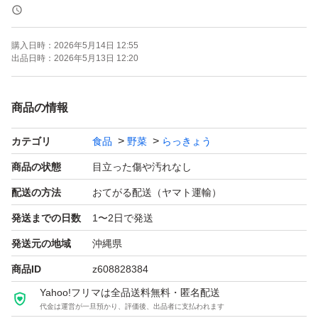
1kg 2100円 60サイズ
3kg 4300円 80サイズ
購入日時：
2026年5月14日 12:55
5kg 6300円 80サイズ
出品日時：
2026年5月13日 12:20
10kg 11800円 100サイズ
商品の情報
らっきょうは、沖縄で古くから栽培されている伝統野菜
カテゴリ
食品
野菜
らっきょう
（島野菜）で、1〜6月（特に3〜5月）が旬の小ぶりで香
りとピリッとした辛みが強いラッキョウです。シャキシャ
商品の状態
目立った傷や汚れなし
キした食感が特徴で、塩漬けや天ぷら、チャンプルー（炒
配送の方法
おてがる配送（ヤマト運輸）
め物）として親しまれ、疲労回復効果が期待できる栄養価
発送までの日数
1〜2日で発送
の高い食材です
発送元の地域
沖縄県
商品ID
z608828384
【島らっきょうの大きさ別・おすすめの使い方】
Yahoo!フリマは全品送料無料・匿名配送
代金は運営が一旦預かり、評価後、出品者に支払われます