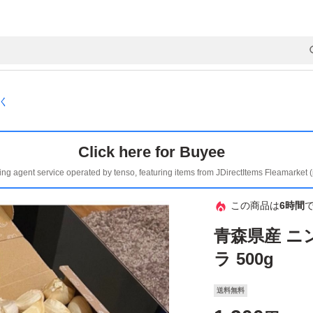
く
Click here for Buyee
ing agent service operated by tenso, featuring items from JDirectItems Fleamarket 
この商品は
6時間
青森県産 ニ
ラ 500g
送料無料