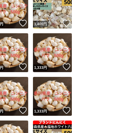
！
いいね！
いいね！
円
1,400
円
ユーザーの実績について
！
いいね！
いいね！
円
1,333
円
o!フリマが定めた一定の基準を満たしたユーザーにバッジを付与しています
出品者
この商品の情報をコピーします
取引出品者
Yahoo!フリマの基準をクリアした安心・安全なユーザーです
！
いいね！
いいね！
商品画像の
無断転載は禁止
されています
円
1,333
円
コピーされた情報は
必ずご自身の商品に合わせて編集
してください
コピーは
1商品につき1回
です
実績◯+
このユーザーはYahoo!フリマの取引を完了させた実績があり