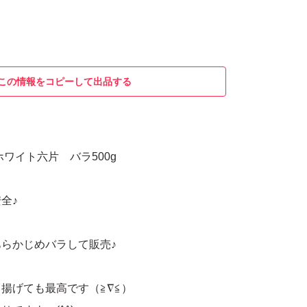
この情報をコピーして出品する
ホワイト六片 バラ500g
全♪
らかじめバラして販売♪
揚げても最高です（≧∇≦）