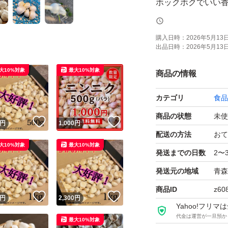
ホックホクでいい香り
黒ニンニクにも最
購入日時：
2026年5月13日 
出品日時：
2026年5月13日 
品質、大きめを求め
悪い評価0を目指し
大10%対象
最大10%対象
商品の情報
カテゴリ
食品
ギリギリのお値段です
商品の状態
未使
！
いいね！
いいね！
円
1,000
円
早めの発送を心がけ
配送の方法
おて
大10%対象
最大10%対象
発送までの日数
2〜
皮むけ、青芽、腐
発送元の地域
青森
人の手で丁寧に選
商品ID
z60
！
いいね！
いいね！
配送しますので揺
円
2,300
円
Yahoo!フリ
このような症状が
代金は運営が一旦預か
最大10%対象