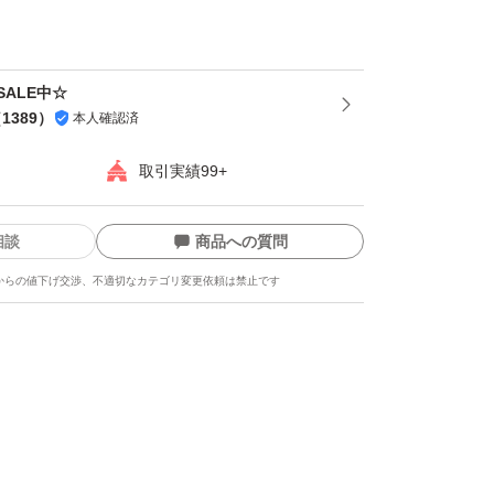
お願い致します。
によりネコポスに変更しました！
ALE中☆
す♪
（
1389
）
本人確認済
取引実績99+
相談
商品への質問
からの値下げ交渉、不適切なカテゴリ変更依頼は禁止です