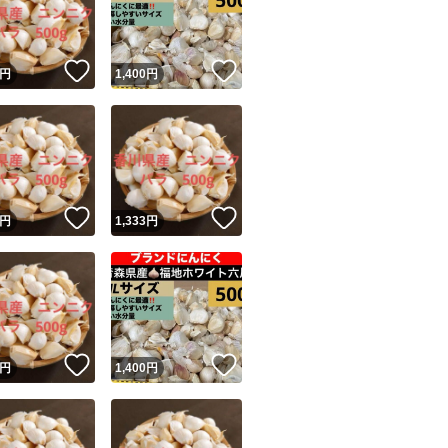
商品情報コピー機
リマ実績◯+
このユーザーは他フリマサービスでの取引実績があります
！
いいね！
いいね！
円
1,400
円
出品ページへ
&安心発送
キャンセル
ジは実績に基づく表示であり、発送を保証しているものではありません
このユーザーは高頻度で24時間以内＆設定した発送日数内に
ード＆安心発送
ます
！
いいね！
いいね！
円
1,333
円
ード発送
このユーザーは高頻度で24時間以内に発送しています
発送
このユーザーは設定した発送日数内に発送しています
！
いいね！
いいね！
円
1,400
円