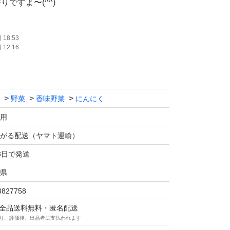
ですよ〜(^^)
適です！！
18:53
12:16
るならコチラで間違いなし♪
てます！！
野菜
香味野菜
にんにく
のでお値引きなしで（ ; ; ）
用
ております♪
がる配送（ヤマト運輸）
3日で発送
れ、特に発根。
県
別しておりますが、ダンボールに入れ
8827758
れ、長時間密封により
マは全品送料無料・匿名配送
出る可能性があります。
り、評価後、出品者に支払われます