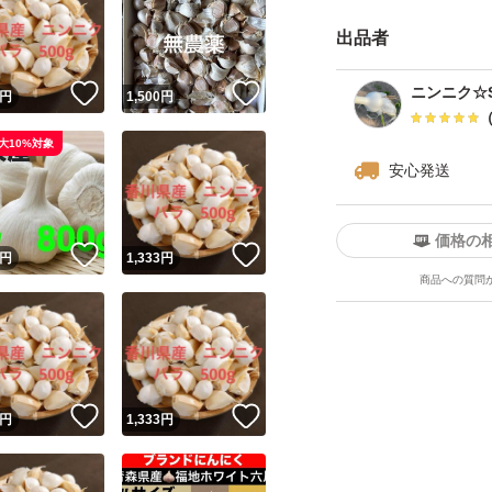
ご了承の上、購入
出品者
送料、資材の高騰
！
いいね！
いいね！
ニンニク☆S
円
1,500
円
宜しくお願い致しま
大10%対象
安心発送
価格の
！
いいね！
いいね！
円
1,333
円
商品への質問
！
いいね！
いいね！
円
1,333
円