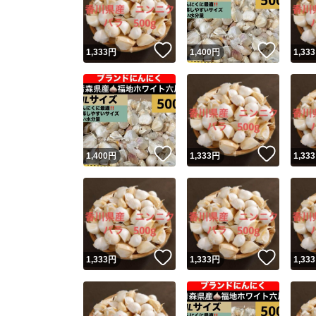
他フ
いいね！
いいね
1,333
円
1,400
円
1,333
スピード
※このバッ
スピ
いいね！
いいね
1,400
円
1,333
円
1,333
スピ
安心
いいね！
いいね
1,333
円
1,333
円
1,333