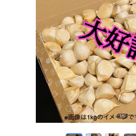
1
/
6