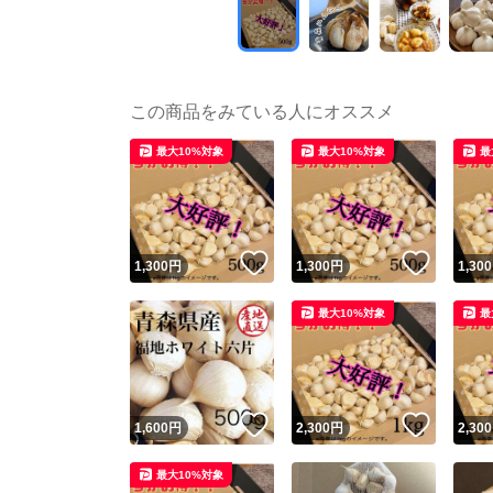
この商品をみている人にオススメ
最大10%対象
最大10%対象
最
いいね！
いいね
1,300
円
1,300
円
1,300
最大10%対象
最
いいね！
いいね
1,600
円
2,300
円
2,300
最大10%対象