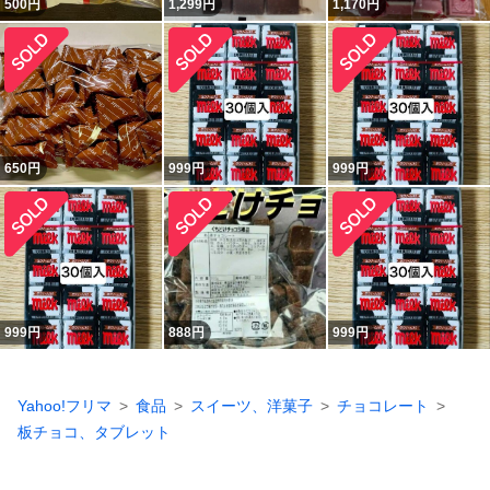
500
円
1,299
円
1,170
円
650
円
999
円
999
円
999
円
888
円
999
円
Yahoo!フリマ
食品
スイーツ、洋菓子
チョコレート
板チョコ、タブレット