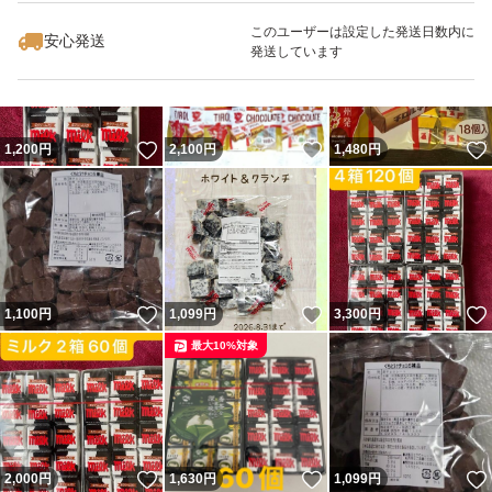
このユーザーは設定した発送日数内に
安心発送
発送しています
いいね！
いいね！
1,200
円
2,100
円
1,480
円
いいね！
いいね！
1,100
円
1,099
円
3,300
円
最大10%対象
いいね！
いいね！
2,000
円
1,630
円
1,099
円