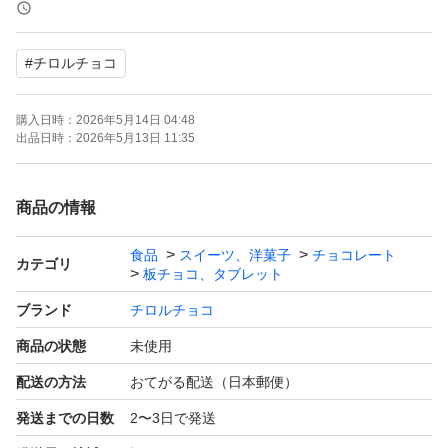
厚みの関係で緩衝材は入れず、新品の箱に
#
チロルチョコ
直接入れて発送させていただきます。
購入日時：
2026年5月14日 04:48
暖かくなってきましたので、輸送時に
出品日時：
2026年5月13日 11:35
チョコレートが溶けたり、
また振動により更に割れたりする可能性も
商品の情報
ございます。
食品
スイーツ、洋菓子
チョコレート
カテゴリ
板チョコ、タブレット
ご了承頂ける方のご購入をお願いいたします。
ブランド
チロルチョコ
商品の状態
未使用
お値引き交渉はご遠慮ください(＞人＜;)
配送の方法
おてがる配送（日本郵便）
発送までの日数
2〜3日で発送
よろしくお願いいたします。