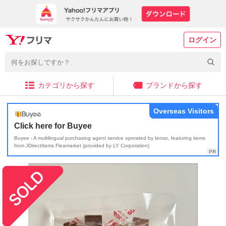
ログイン
カテゴリから探す
ブランドから探す
Overseas Visitors
Click here for Buyee
Buyee - A multilingual purchasing agent service operated by tenso, featuring items
from JDirectItems Fleamarket (provided by LY Corporation)