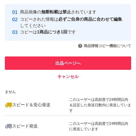
最大10%対象
Yahoo!フリマの基準をクリアした安
安心取引出品者
商品画像の
無断転載は禁止
されています
心・安全なユーザーです
コピーされた情報は
必ずご自身の商品に合わせて編集
取引実績
してください
コピーは
1商品につき1回
です
このユーザーはYahoo!フリマの取
取引実績◯+
いいね！
いいね！
1,170
円
1,170
円
999
円
引を完了させた実績があります
商品情報コピー機能について
このユーザーは他フリマサービス
他フリマ実績◯+
出品ページへ
での取引実績があります
キャンセル
スピード&安心発送
いいね！
いいね！
1,170
※このバッジは実績に基づく表示であり、発送を保証しているものではあり
円
850
円
1,170
円
ません
このユーザーは高頻度で24時間以内
スピード＆安心発送
＆設定した発送日数内に発送していま
す
このユーザーは高頻度で24時間以内
スピード発送
に発送しています
いいね！
いいね！
1,170
円
999
円
1,000
円