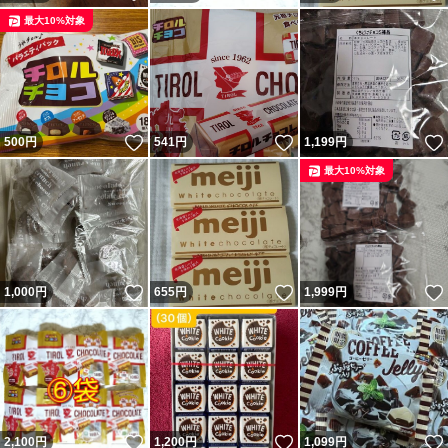
最大10%対象
いいね！
いいね！
500
円
541
円
1,199
円
最大10%対象
いいね！
いいね！
1,000
円
655
円
1,999
円
いいね！
いいね！
2,100
円
1,200
円
1,099
円