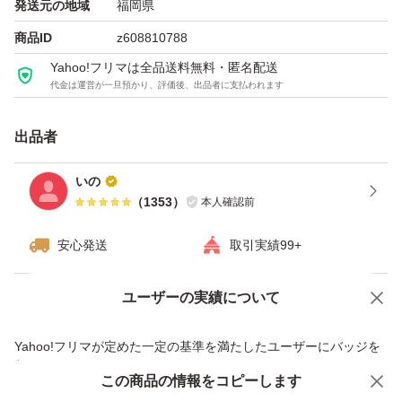
発送元の地域
福岡県
商品ID
z608810788
Yahoo!フリマは全品送料無料・匿名配送
代金は運営が一旦預かり、評価後、出品者に支払われます
出品者
いの
（
1353
）
本人確認前
安心発送
取引実績99+
ユーザーの実績について
価格の相談
商品への質問
商品への質問からの値下げ交渉、不適切なカテゴリ変更依頼は禁止です
Yahoo!フリマが定めた一定の基準を満たしたユーザーにバッジを
付与しています
この商品をみている人にオススメ
この商品の情報をコピーします
安心取引出品者