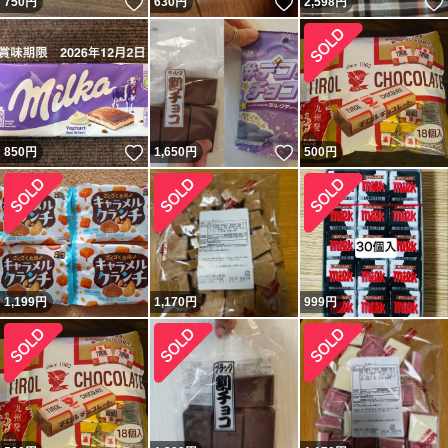
いいね！
いいね！
750
円
630
円
2,598
円
いいね！
いいね！
850
円
1,650
円
500
円
1,199
円
1,170
円
999
円