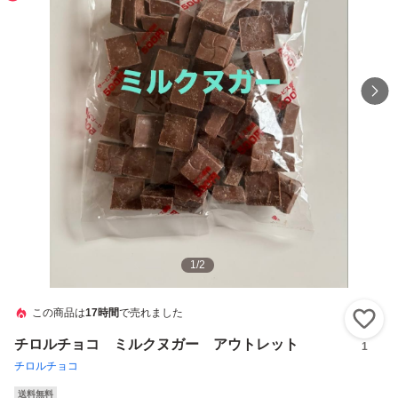
1
/
2
この商品は
17時間
で売れました
い
チロルチョコ ミルクヌガー アウトレット
1
チロルチョコ
送料無料