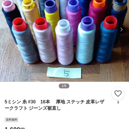
1
/
6
い
5ミシン 糸 #30 16本 厚地 ステッチ 皮革レザ
9
ークラフト ジーンズ裾直し
送料無料