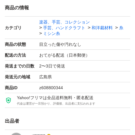
商品の情報
楽器、手芸、コレクション
カテゴリ
手芸、ハンドクラフト
和洋裁材料
糸
ミシン糸
商品の状態
目立った傷や汚れなし
配送の方法
おてがる配送（日本郵便）
発送までの日数
2〜3日で発送
発送元の地域
広島県
商品ID
z608800344
Yahoo!フリマは全品送料無料・匿名配送
代金は運営が一旦預かり、評価後、出品者に支払われます
出品者