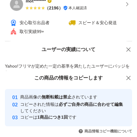
mot********
（
2196
）
本人確認済
安心取引出品者
スピード＆安心発送
取引実績99+
ユーザーの実績について
価格の相談
商品への質問
商品への質問からの値下げ交渉、不適切なカテゴリ変更依頼は禁止です
Yahoo!フリマが定めた一定の基準を満たしたユーザーにバッジを
付与しています
この商品をみている人にオススメ
この商品の情報をコピーします
安心取引出品者
Yahoo!フリマの基準をクリアした安
安心取引出品者
商品画像の
無断転載は禁止
されています
心・安全なユーザーです
コピーされた情報は
必ずご自身の商品に合わせて編集
取引実績
してください
コピーは
1商品につき1回
です
このユーザーはYahoo!フリマの取
取引実績◯+
いいね！
いいね！
1,600
円
1,500
円
1,600
円
引を完了させた実績があります
商品情報コピー機能について