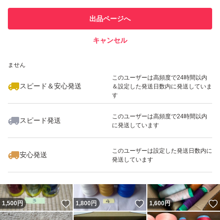
このユーザーは他フリマサービス
他フリマ実績◯+
出品ページへ
での取引実績があります
キャンセル
スピード&安心発送
いいね！
いいね！
1,500
※このバッジは実績に基づく表示であり、発送を保証しているものではあり
円
1,800
円
1,500
円
ません
このユーザーは高頻度で24時間以内
スピード＆安心発送
＆設定した発送日数内に発送していま
す
このユーザーは高頻度で24時間以内
スピード発送
に発送しています
いいね！
いいね！
1,500
円
1,800
円
1,780
円
このユーザーは設定した発送日数内に
安心発送
発送しています
いいね！
いいね！
1,500
円
1,800
円
1,600
円