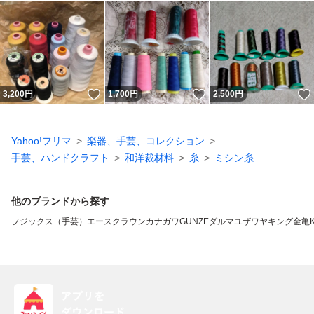
いいね！
いいね！
3,200
円
1,700
円
2,500
円
Yahoo!フリマ
楽器、手芸、コレクション
手芸、ハンドクラフト
和洋裁材料
糸
ミシン糸
他のブランドから探す
フジックス（手芸）
エースクラウン
カナガワ
GUNZE
ダルマ
ユザワヤ
キング
金亀