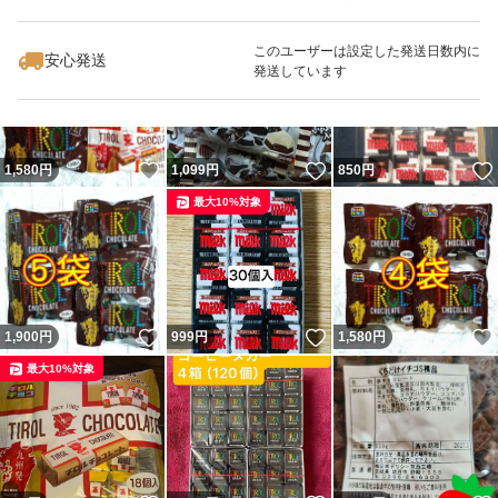
いいね！
いいね！
2,020
円
2,500
円
2,160
円
このユーザーは設定した発送日数内に
安心発送
発送しています
いいね！
いいね！
1,580
円
1,099
円
850
円
最大10%対象
いいね！
いいね！
1,900
円
999
円
1,580
円
最大10%対象