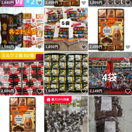
いいね！
いいね！
1,640
円
2,499
円
1,099
円
いいね！
いいね！
1,580
円
1,850
円
2,499
円
いいね！
いいね！
2,000
円
1,600
円
2,149
円
最大10%対象