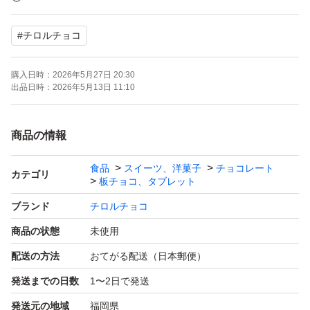
すので、ご購入前にお問い合わせ下さい
#
チロルチョコ
●発送はゆうパケットポストを予定しています
購入日時：
2026年5月27日 20:30
商品を直接、薄型箱か配送袋に入れて発送致します
出品日時：
2026年5月13日 11:10
●プチプチ梱包すると、厚さオーバーで郵便ポストに入ら
商品の情報
ないので、新品箱か配送袋に商品を直入れします
食品
スイーツ、洋菓子
チョコレート
カテゴリ
板チョコ、タブレット
●商品を直入れしていますので、開封時にカッターの刃で
ブランド
チロルチョコ
商品パッケージを切らないようにご注意下さい
商品の状態
未使用
配送の方法
おてがる配送（日本郵便）
●郵便局のページ内の照会結果に反映されるまで、出荷か
発送までの日数
1〜2日で発送
ら数時間掛かるようです。
反映されない場合は、時間をおいて再度ご確認ください。
発送元の地域
福岡県