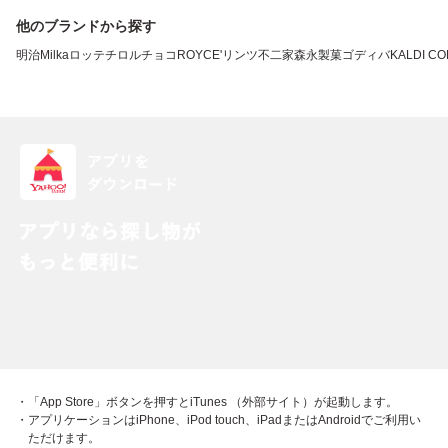
他のブランドから探す
明治
Milka
ロッテ
チロルチョコ
ROYCE'
リンツ
不二家
森永製菓
ゴディバ
KALDI CO
・「App Store」ボタンを押すとiTunes （外部サイト）が起動します。
・アプリケーションはiPhone、iPod touch、iPadまたはAndroidでご利用い
ただけます。