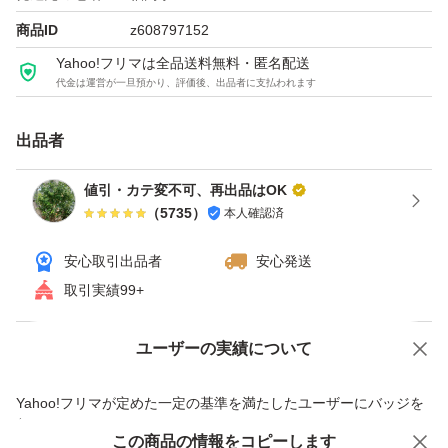
商品ID
z608797152
●商品によっては、コンビニサイズと１口サイズがありま
Yahoo!フリマは全品送料無料・匿名配送
代金は運営が一旦預かり、評価後、出品者に支払われます
すが、どちらかの発送になります
出品者
●気温が高い季節は、輸送中のトラック内や、郵便受け投
函後にチョコレートが溶ける可能性が高いですm(__)m
値引・カテ変不可、再出品はOK
（
5735
）
本人確認済
●賞味期限が迫ってきた商品や、人気薄商品、その他在庫
安心取引出品者
安心発送
過多になってきた場合は値下げを行い、処分特価に設定す
取引実績99+
ることもあります
ユーザーの実績について
価格の相談
商品への質問
●お取り置きは致しません
商品への質問からの値下げ交渉、不適切なカテゴリ変更依頼は禁止です
Yahoo!フリマが定めた一定の基準を満たしたユーザーにバッジを
付与しています
●喫煙者やペットはいません
この商品をみている人にオススメ
この商品の情報をコピーします