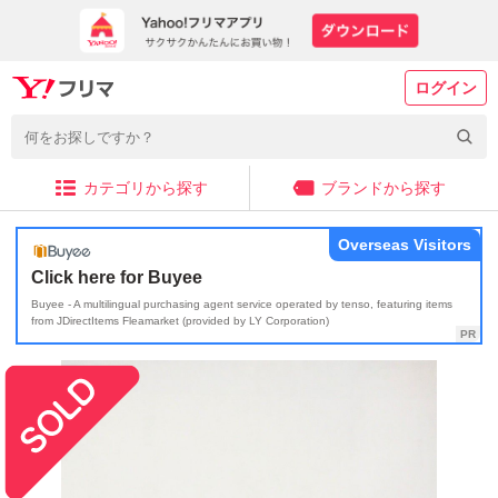
ログイン
カテゴリから探す
ブランドから探す
Overseas Visitors
Click here for Buyee
Buyee - A multilingual purchasing agent service operated by tenso, featuring items
from JDirectItems Fleamarket (provided by LY Corporation)