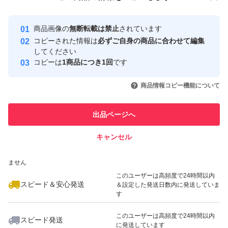
安心取引出品者
Yahoo!フリマの基準をクリアした安
安心取引出品者
商品画像の
無断転載は禁止
されています
心・安全なユーザーです
コピーされた情報は
必ずご自身の商品に合わせて編集
取引実績
してください
コピーは
1商品につき1回
です
このユーザーはYahoo!フリマの取
取引実績◯+
いいね！
いいね！
990
円
1,499
円
2,160
円
引を完了させた実績があります
商品情報コピー機能について
最大10%対象
このユーザーは他フリマサービス
他フリマ実績◯+
出品ページへ
での取引実績があります
キャンセル
スピード&安心発送
いいね！
いいね！
1,300
※このバッジは実績に基づく表示であり、発送を保証しているものではあり
円
1,100
円
500
円
ません
このユーザーは高頻度で24時間以内
スピード＆安心発送
＆設定した発送日数内に発送していま
す
このユーザーは高頻度で24時間以内
スピード発送
に発送しています