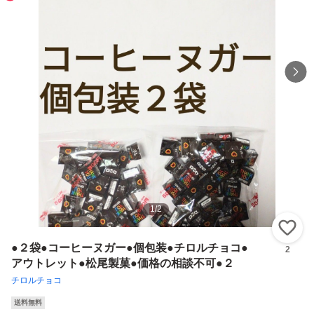
1
/
2
い
●２袋●コーヒーヌガー●個包装●チロルチョコ●
2
アウトレット●松尾製菓●価格の相談不可●２
チロルチョコ
送料無料