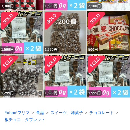
3,300
円
1,599
円
2,100
円
1,599
円
1,550
円
500
円
1,299
円
1,599
円
1,555
円
Yahoo!フリマ
食品
スイーツ、洋菓子
チョコレート
板チョコ、タブレット