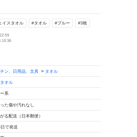
解頂ける方よろしくお願い致します。
タオル
ェイスタオル
#
タオル
#
ブルー
#
3枚
ル
使用
22:59
10:36
系
チン、日用品、文具
タオル
タオル
ー系
った傷や汚れなし
がる配送（日本郵便）
3日で発送