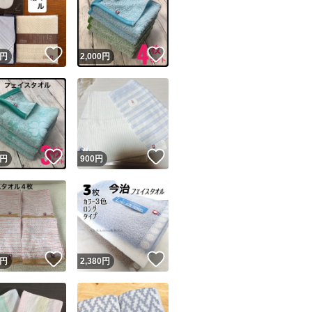
！
いいね！
いいね！
円
2,000
円
ユーザーの実績について
！
いいね！
いいね！
円
900
円
o!フリマが定めた一定の基準を満たしたユーザーにバッジを付与しています
出品者
この商品の情報をコピーします
取引出品者
Yahoo!フリマの基準をクリアした安心・安全なユーザーです
！
いいね！
いいね！
商品画像の
無断転載は禁止
されています
円
2,380
円
コピーされた情報は
必ずご自身の商品に合わせて編集
してください
コピーは
1商品につき1回
です
実績◯+
このユーザーはYahoo!フリマの取引を完了させた実績があり