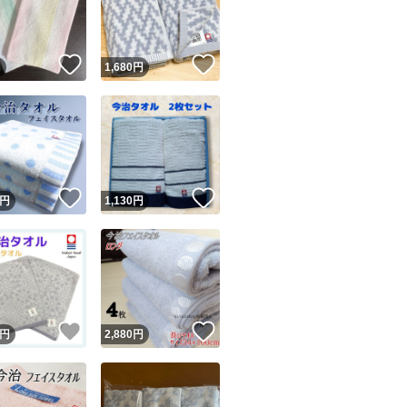
商品情報コピー機
リマ実績◯+
このユーザーは他フリマサービスでの取引実績があります
！
いいね！
いいね！
円
1,680
円
出品ページへ
&安心発送
キャンセル
ジは実績に基づく表示であり、発送を保証しているものではありません
このユーザーは高頻度で24時間以内＆設定した発送日数内に
ード＆安心発送
ます
！
いいね！
いいね！
円
1,130
円
ード発送
このユーザーは高頻度で24時間以内に発送しています
発送
このユーザーは設定した発送日数内に発送しています
！
いいね！
いいね！
円
2,880
円