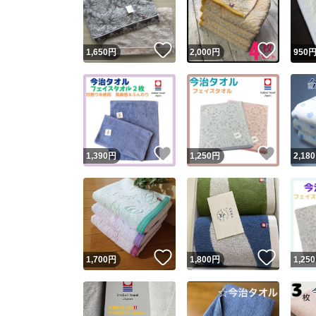
他フ
いいね！
いいね
1,650
円
2,000
円
950
スピード
※このバッ
スピ
いいね！
いいね
1,390
円
1,250
円
2,180
スピ
安心
いいね！
いいね
1,700
円
1,800
円
1,250