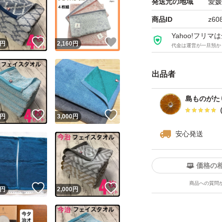
発送元の地域
愛媛
商品ID
z60
Yahoo!フリ
！
いいね！
いいね！
円
2,160
円
代金は運営が一旦預か
出品者
島ものがた
！
いいね！
いいね！
円
3,000
円
安心発送
価格の
商品への質問
！
いいね！
いいね！
円
2,000
円