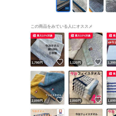
この商品をみている人にオススメ
最大10%対象
最大10%対象
最
いいね！
いいね
1,790
円
1,120
円
1,399
最
いいね！
いいね
2,099
円
2,000
円
1,699