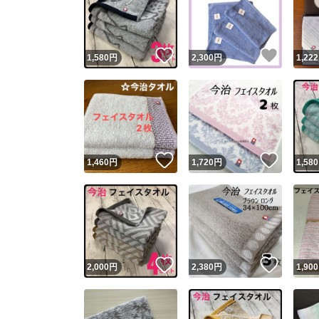
いいね！
いいね
1,580
円
2,300
円
1,222
いいね！
いいね
1,460
円
1,720
円
1,580
Yaho
安心取引
安心
いいね！
いいね
2,000
円
2,380
円
1,900
取引実績
取引