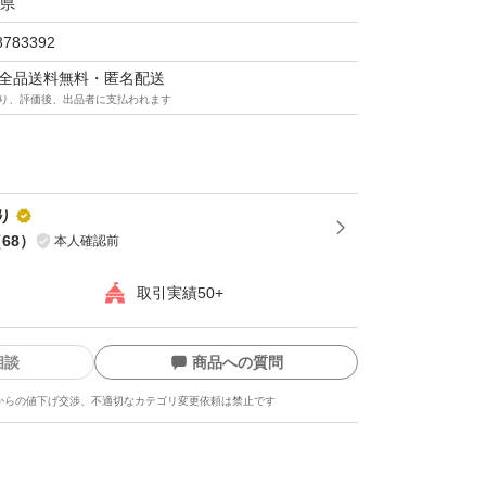
県
8783392
マは全品送料無料・匿名配送
り、評価後、出品者に支払われます
り
（
68
）
本人確認前
取引実績50+
相談
商品への質問
からの値下げ交渉、不適切なカテゴリ変更依頼は禁止です