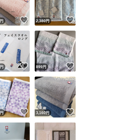
！
いいね！
いいね！
円
2,380
円
！
いいね！
いいね！
円
899
円
！
いいね！
いいね！
円
3,160
円