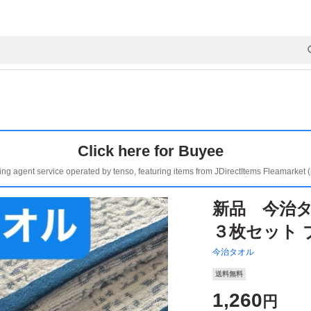
Click here for Buyee
ing agent service operated by tenso, featuring items from JDirectItems Fleamarket 
新品 今治タ
３枚セット 
今治タオル
送料無料
1,260
円