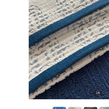
1
/
6