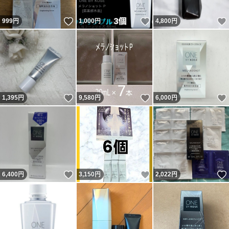
いいね！
いいね！
999
円
1,000
円
4,800
円
いいね！
いいね！
1,395
円
9,580
円
6,000
円
いいね！
いいね！
6,400
円
3,150
円
2,022
円