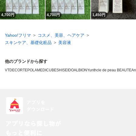
4,700
円
4,700
円
1,450
円
Yahoo!フリマ
コスメ、美容、ヘアケア
スキンケア、基礎化粧品
美容液
他のブランドから探す
VT
DECORTE
POLA
MEDICUBE
SHISEIDO
ALBION
Yunth
cle de peau BEAUTE
An