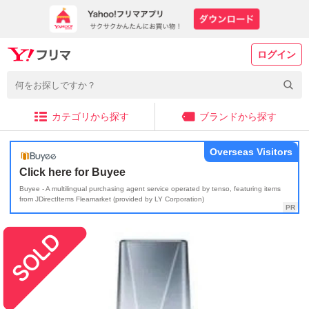
ログイン
カテゴリから探す
ブランドから探す
Overseas Visitors
Click here for Buyee
Buyee - A multilingual purchasing agent service operated by tenso, featuring items
from JDirectItems Fleamarket (provided by LY Corporation)