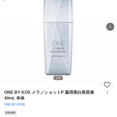
1
/
4
い
ONE BY KOS メラノショットP 薬用美白美容液
7
40mL 本体
ONE BY KOSE
送料無料