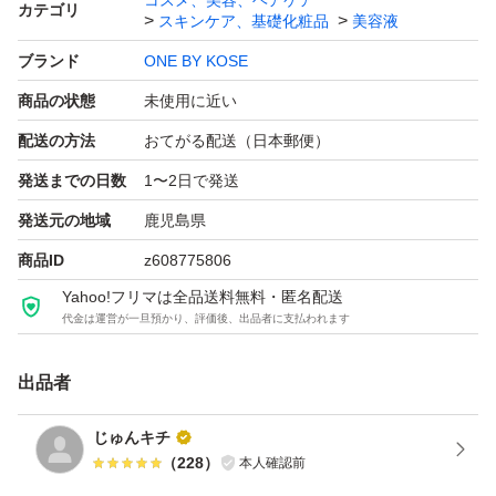
コスメ、美容、ヘアケア
カテゴリ
スキンケア、基礎化粧品
美容液
ブランド
ONE BY KOSE
商品の状態
未使用に近い
配送の方法
おてがる配送（日本郵便）
発送までの日数
1〜2日で発送
発送元の地域
鹿児島県
商品ID
z608775806
Yahoo!フリマは全品送料無料・匿名配送
代金は運営が一旦預かり、評価後、出品者に支払われます
出品者
じゅんキチ
（
228
）
本人確認前