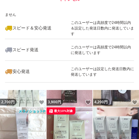
いいね！
いいね！
3,980
※このバッジは実績に基づく表示であり、発送を保証しているものではあり
円
1,399
円
1,550
円
ません
このユーザーは高頻度で24時間以内
スピード＆安心発送
＆設定した発送日数内に発送していま
す
このユーザーは高頻度で24時間以内
スピード発送
に発送しています
いいね！
いいね！
4,699
円
2,930
円
1,650
円
このユーザーは設定した発送日数内に
安心発送
発送しています
いいね！
いいね！
2,700
円
3,900
円
4,200
円
最大10%対象