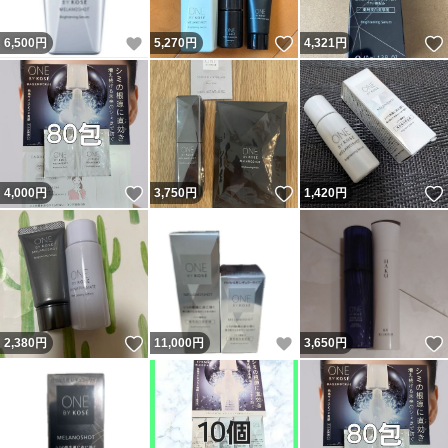
いいね！
いいね！
6,500
円
5,270
円
4,321
円
いいね！
いいね！
4,000
円
3,750
円
1,420
円
いいね！
いいね！
2,380
円
11,000
円
3,650
円