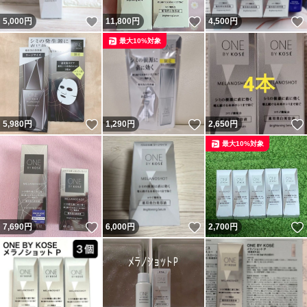
いいね！
いいね！
5,000
円
11,800
円
4,500
円
最大10%対象
いいね！
いいね！
5,980
円
1,290
円
2,650
円
最大10%対象
いいね！
いいね！
7,690
円
6,000
円
2,700
円