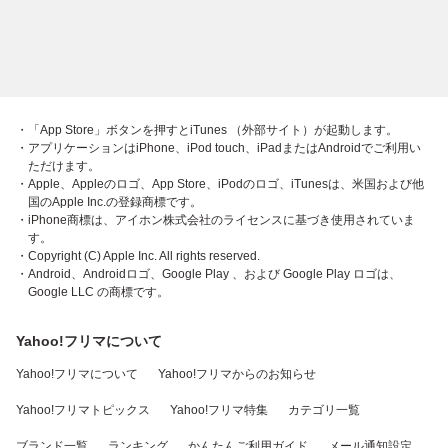
・「App Store」ボタンを押すとiTunes （外部サイト）が起動します。
・アプリケーションはiPhone、iPod touch、iPadまたはAndroidでご利用い
ただけます。
・Apple、Appleのロゴ、App Store、iPodのロゴ、iTunesは、米国および他
国のApple Inc.の登録商標です。
・iPhone商標は、アイホン株式会社のライセンスに基づき使用されていま
す。
・Copyright (C) Apple Inc. All rights reserved.
・Android、Androidロゴ、Google Play 、および Google Play ロゴは、
Google LLC の商標です。
Yahoo!フリマについて
Yahoo!フリマについて
Yahoo!フリマからのお知らせ
Yahoo!フリマトピックス
Yahoo!フリマ特集
カテゴリ一覧
ブランド一覧
ランキング
かんたんご利用ガイド
メール通知設定