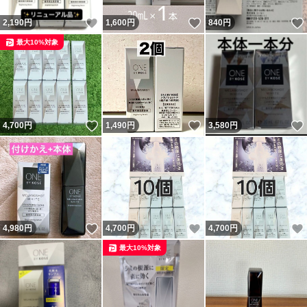
いいね！
いいね！
2,190
円
1,600
円
840
円
最大10%対象
いいね！
いいね！
4,700
円
1,490
円
3,580
円
いいね！
いいね！
4,980
円
4,700
円
4,700
円
最大10%対象