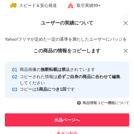
スピード＆安心発送
取引実績99+
ユーザーの実績について
価格の相談
商品への質問
商品への質問からの値下げ交渉、不適切なカテゴリ変更依頼は禁止です
Yahoo!フリマが定めた一定の基準を満たしたユーザーにバッジを
付与しています
この商品をみている人にオススメ
この商品の情報をコピーします
安心取引出品者
Yahoo!フリマの基準をクリアした安
安心取引出品者
商品画像の
無断転載は禁止
されています
心・安全なユーザーです
コピーされた情報は
必ずご自身の商品に合わせて編集
取引実績
してください
コピーは
1商品につき1回
です
このユーザーはYahoo!フリマの取
取引実績◯+
いいね！
いいね！
4,250
円
5,100
円
4,700
円
引を完了させた実績があります
商品情報コピー機能について
このユーザーは他フリマサービス
他フリマ実績◯+
出品ページへ
での取引実績があります
キャンセル
スピード&安心発送