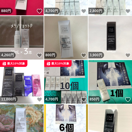
いいね！
いいね！
880
円
4,700
円
2,800
円
いいね！
いいね！
4,260
円
800
円
3,900
円
最大10%対象
最大10%対象
いいね！
いいね！
11,000
円
4,700
円
850
円