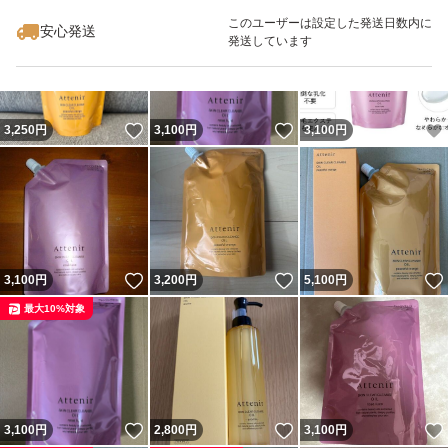
最大10%対象
最大10%対象
このユーザーは設定した発送日数内に
安心発送
発送しています
いいね！
いいね！
3,250
円
3,100
円
3,100
円
いいね！
いいね！
3,100
円
3,200
円
5,100
円
最大10%対象
いいね！
いいね！
3,100
円
2,800
円
3,100
円