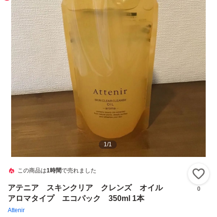
1
/
1
この商品は
1時間
で売れました
い
アテニア スキンクリア クレンズ オイル
0
アロマタイプ エコパック 350ml 1本
Attenir