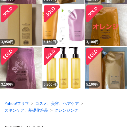
3,950
円
6,150
円
3,100
円
3,100
円
5,800
円
5,100
円
Yahoo!フリマ
コスメ、美容、ヘアケア
スキンケア、基礎化粧品
クレンジング