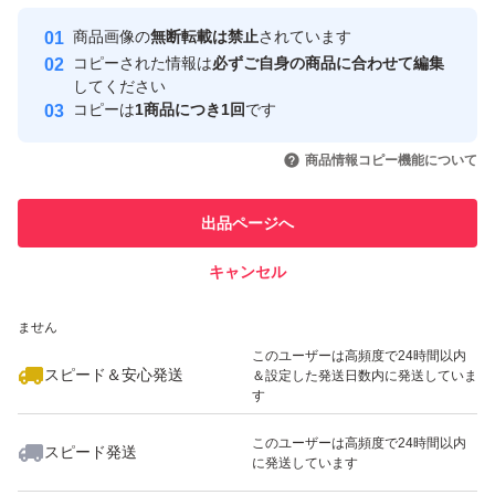
最大10%対象
最大10%対象
最大10%対象
Yahoo!フリマの基準をクリアした安
安心取引出品者
商品画像の
無断転載は禁止
されています
心・安全なユーザーです
コピーされた情報は
必ずご自身の商品に合わせて編集
取引実績
してください
コピーは
1商品につき1回
です
このユーザーはYahoo!フリマの取
取引実績◯+
いいね！
いいね！
3,100
円
3,100
円
5,100
円
引を完了させた実績があります
商品情報コピー機能について
最大10%対象
最大10%対象
最大10%対象
このユーザーは他フリマサービス
他フリマ実績◯+
出品ページへ
での取引実績があります
キャンセル
スピード&安心発送
いいね！
いいね！
3,200
※このバッジは実績に基づく表示であり、発送を保証しているものではあり
円
3,100
円
3,100
円
ません
このユーザーは高頻度で24時間以内
スピード＆安心発送
＆設定した発送日数内に発送していま
す
このユーザーは高頻度で24時間以内
スピード発送
に発送しています
いいね！
いいね！
3,100
円
3,500
円
3,200
円