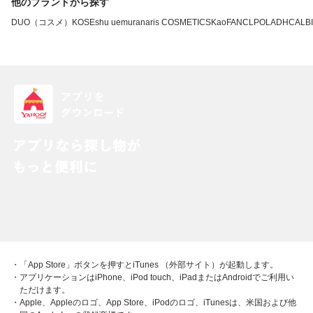
他のブランドから探す
DUO（コスメ）
KOSE
shu uemura
naris COSMETICS
Kao
FANCL
POLA
DHC
ALB
・「App Store」ボタンを押すとiTunes （外部サイト）が起動します。
・アプリケーションはiPhone、iPod touch、iPadまたはAndroidでご利用い
ただけます。
・Apple、Appleのロゴ、App Store、iPodのロゴ、iTunesは、米国および他