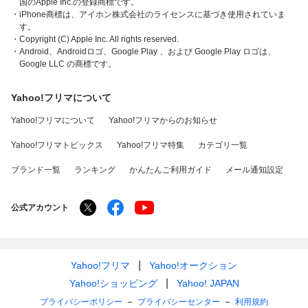
国のApple Inc.の登録商標です。
・iPhone商標は、アイホン株式会社のライセンスに基づき使用されていま
す。
・Copyright (C) Apple Inc. All rights reserved.
・Android、Androidロゴ、Google Play 、および Google Play ロゴは、
Google LLC の商標です。
Yahoo!フリマについて
Yahoo!フリマについて
Yahoo!フリマからのお知らせ
Yahoo!フリマトピックス
Yahoo!フリマ特集
カテゴリ一覧
ブランド一覧
ランキング
かんたんご利用ガイド
メール通知設定
公式アカウント
Yahoo!フリマ
Yahoo!オークション
Yahoo!ショッピング
Yahoo! JAPAN
プライバシーポリシー
プライバシーセンター
利用規約