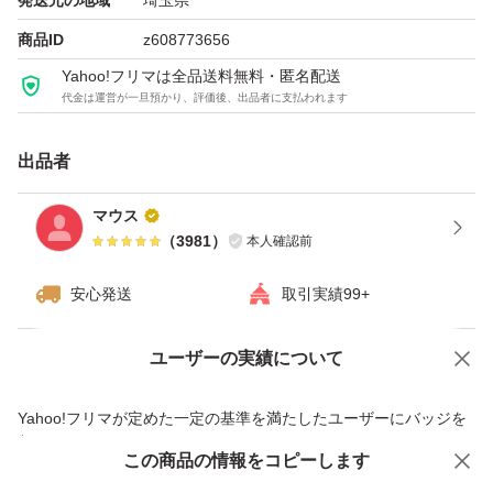
発送元の地域
埼玉県
商品ID
z608773656
Yahoo!フリマは全品送料無料・匿名配送
代金は運営が一旦預かり、評価後、出品者に支払われます
出品者
マウス
（
3981
）
本人確認前
安心発送
取引実績99+
ユーザーの実績について
価格の相談
商品への質問
商品への質問からの値下げ交渉、不適切なカテゴリ変更依頼は禁止です
Yahoo!フリマが定めた一定の基準を満たしたユーザーにバッジを
付与しています
この商品をみている人にオススメ
この商品の情報をコピーします
安心取引出品者