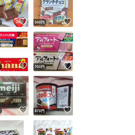
商品情報コピー機
リマ実績◯+
このユーザーは他フリマサービスでの取引実績があります
！
いいね！
いいね！
円
500
円
出品ページへ
&安心発送
大10%対象
キャンセル
ジは実績に基づく表示であり、発送を保証しているものではありません
このユーザーは高頻度で24時間以内＆設定した発送日数内に
ード＆安心発送
ます
！
いいね！
いいね！
円
500
円
ード発送
このユーザーは高頻度で24時間以内に発送しています
発送
このユーザーは設定した発送日数内に発送しています
！
いいね！
いいね！
円
870
円