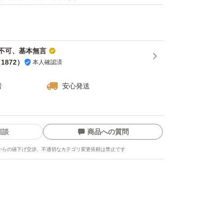
不可、基本無言
（
1872
）
本人確認済
者
安心発送
相談
商品への質問
からの値下げ交渉、不適切なカテゴリ変更依頼は禁止です