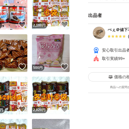
出品者
！
いいね！
いいね！
円
2,100
円
ぺぇ＠値下
安心取引出品
取引実績99+
！
いいね！
いいね！
円
500
円
価格の
商品への質問
！
いいね！
いいね！
円
2,020
円