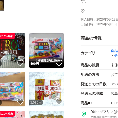
購入日時：
2026年5月13日 
出品日時：
2026年5月13日 
大10%対象
商品の情報
食品
カテゴリ
チ
！
いいね！
いいね！
円
400
円
商品の状態
未使
配送の方法
おて
発送までの日数
3〜
発送元の地域
広島
！
いいね！
いいね！
円
1,580
円
商品ID
z60
Yahoo!フリ
大10%対象
代金は運営が一旦預か