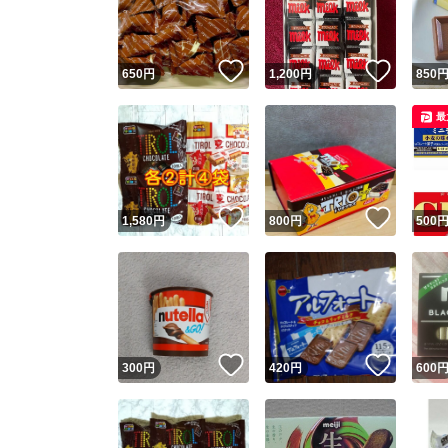
他フ
いいね！
いいね
650
円
1,200
円
850
スピード
最
※このバッ
スピ
いいね！
いいね
1,580
円
800
円
500
スピ
安心
いいね！
いいね
300
円
420
円
600