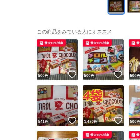
この商品をみている人にオススメ
最大10%対象
最大10%対象
最
いいね！
いいね
500
円
500
円
500
いいね！
いいね
541
円
1,480
円
500
最大10%対象
最