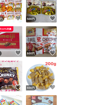
！
いいね！
いいね！
円
500
円
大10%対象
ユーザーの実績について
！
いいね！
いいね！
円
600
円
o!フリマが定めた一定の基準を満たしたユーザーにバッジを付与しています
出品者
この商品の情報をコピーします
取引出品者
Yahoo!フリマの基準をクリアした安心・安全なユーザーです
！
いいね！
いいね！
商品画像の
無断転載は禁止
されています
円
600
円
コピーされた情報は
必ずご自身の商品に合わせて編集
してください
コピーは
1商品につき1回
です
実績◯+
このユーザーはYahoo!フリマの取引を完了させた実績があり