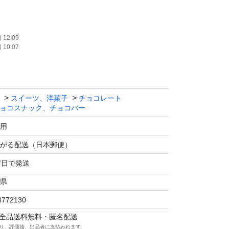
12:09
10:07
スイーツ、洋菓子
チョコレート
ョコスナック、チョコバー
用
がる配送（日本郵便）
7日で発送
県
8772130
マは全品送料無料・匿名配送
り、評価後、出品者に支払われます