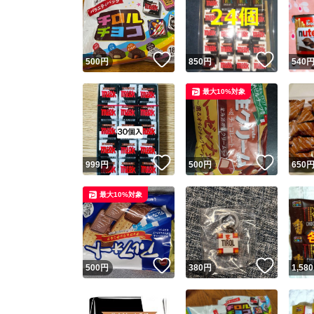
いいね！
いいね
500
円
850
円
540
最大10%対象
いいね！
いいね
999
円
500
円
650
最大10%対象
いいね！
いいね
500
円
380
円
1,580