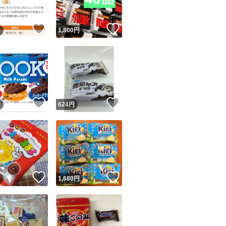
！
いいね！
いいね！
円
1,800
円
！
いいね！
いいね！
円
624
円
！
いいね！
いいね！
円
1,680
円