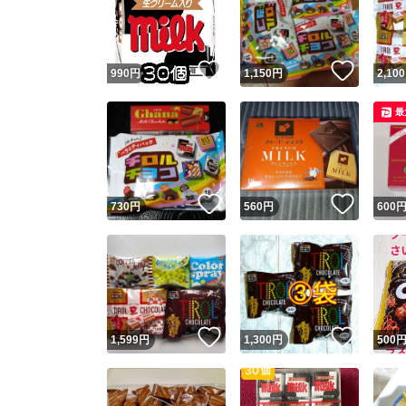
いいね！
いいね
990
円
1,150
円
2,100
最
いいね！
いいね
730
円
560
円
600
Yaho
安心取引
安心
いいね！
いいね
1,599
円
1,300
円
500
取引実績
取引