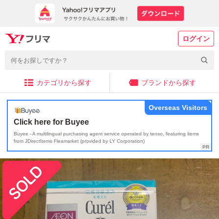
ログイン
カテゴリから探す
ブランドから探す
Overseas Visitors
Click here for Buyee
Buyee - A multilingual purchasing agent service operated by tenso, featuring items
from JDirectItems Fleamarket (provided by LY Corporation)