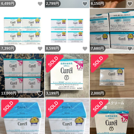
いいね！
いいね！
6,499
円
2,799
円
6,150
円
いいね！
いいね！
7,390
円
8,599
円
7,680
円
いいね！
13,000
円
3,199
円
2,000
円