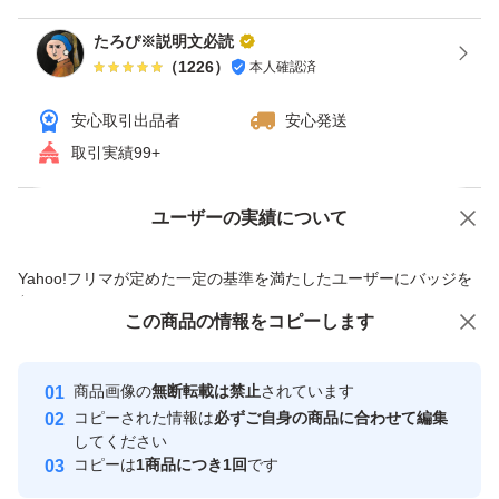
たろぴ※説明文必読
（
1226
）
本人確認済
安心取引出品者
安心発送
取引実績99+
ユーザーの実績について
価格の相談
商品への質問
商品への質問からの値下げ交渉、不適切なカテゴリ変更依頼は禁止です
Yahoo!フリマが定めた一定の基準を満たしたユーザーにバッジを
付与しています
この商品をみている人にオススメ
この商品の情報をコピーします
安心取引出品者
最大10%対象
最大10%対象
最大10%対象
Yahoo!フリマの基準をクリアした安
安心取引出品者
商品画像の
無断転載は禁止
されています
心・安全なユーザーです
コピーされた情報は
必ずご自身の商品に合わせて編集
取引実績
してください
コピーは
1商品につき1回
です
このユーザーはYahoo!フリマの取
取引実績◯+
いいね！
いいね！
2,180
円
4,980
円
3,248
円