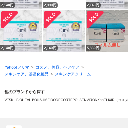
2,140
円
2,990
円
2,140
円
2,140
円
2,140
円
5,830
円
Yahoo!フリマ
コスメ、美容、ヘアケア
スキンケア、基礎化粧品
スキンケアクリーム
他のブランドから探す
VT
SK-II
BIOHEAL BOH
SHISEIDO
DECORTE
POLA
ENVIRON
Kao
ELIXIR（コス