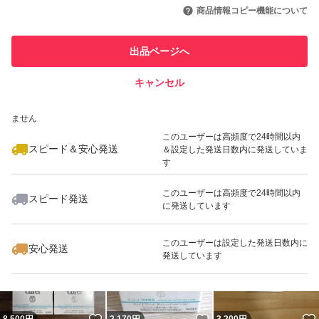
引を完了させた実績があります
商品情報コピー機能について
最大10%対象
最大10%対象
このユーザーは他フリマサービス
他フリマ実績◯+
出品ページへ
での取引実績があります
キャンセル
スピード&安心発送
いいね！
いいね！
5,998
※このバッジは実績に基づく表示であり、発送を保証しているものではあり
円
5,400
円
5,700
円
ません
このユーザーは高頻度で24時間以内
スピード＆安心発送
＆設定した発送日数内に発送していま
す
このユーザーは高頻度で24時間以内
スピード発送
に発送しています
いいね！
いいね！
3,199
円
2,170
円
3,950
円
このユーザーは設定した発送日数内に
安心発送
発送しています