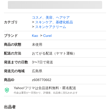
※受取評価は到着日にお願いいたします。もし難しい場合
コスメ、美容、ヘアケア
は、恐れ入りますが、ご一報ください。
カテゴリ
スキンケア、基礎化粧品
スキンケアクリーム
ブランド
Kao
Curel
商品の状態
未使用
配送の方法
おてがる配送（ヤマト運輸）
発送までの日数
3〜7日で発送
発送元の地域
広島県
商品ID
z608770662
Yahoo!フリマは全品送料無料・匿名配送
代金は運営が一旦預かり、評価後、出品者に支払われます
出品者