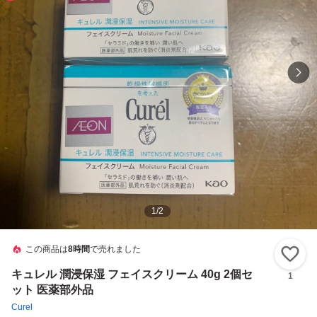
1
/
2
この商品は
8時間
で売れました
い
キュレル 潤浸保湿 フェイスクリーム 40g 2個セ
1
ット 医薬部外品
Curel