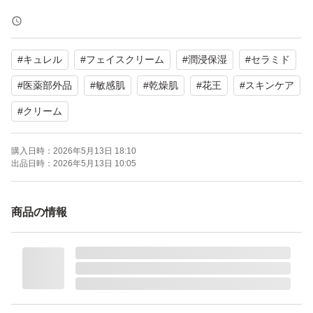
【ブランド】Curel (キュレル)
【商品名】潤浸保湿 フェイスクリーム
#
キュレル
#
フェイスクリーム
#
潤浸保湿
#
セラミド
【内容量】40g × 2個
【商品の状態】未使用
#
医薬部外品
#
敏感肌
#
乾燥肌
#
花王
#
スキンケア
【その他】医薬部外品
#
クリーム
※発送は下記の「発送までの日数」をご確認ください。
購入日時：
2026年5月13日 18:10
出品日時：
2026年5月13日 10:05
その発送期限内には発送いたします。(到着日ではありま
せん)
商品の情報
以前、発送予定日をお伝えし、トラブルになりましたの
で、明確なお日にちはお伝えしないことにいたしました。
※簡易包装での発送になります。破損しそうな品物には緩
衝材等で保護しますが、基本的にはいたしません。