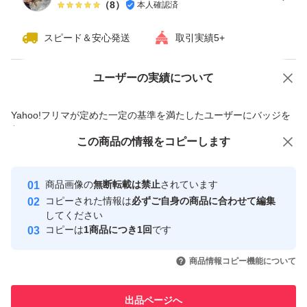
（
8
）
本人確認済
スピード＆安心発送
取引実績5+
ユーザーの実績について
価格の相談
商品への質問
商品への質問からの値下げ交渉、不適切なカテゴリ変更依頼は禁止です
Yahoo!フリマが定めた一定の基準を満たしたユーザーにバッジを
付与しています
この商品をみている人にオススメ
この商品の情報をコピーします
安心取引出品者
最大10%対象
Yahoo!フリマの基準をクリアした安
安心取引出品者
商品画像の
無断転載は禁止
されています
心・安全なユーザーです
コピーされた情報は
必ずご自身の商品に合わせて編集
取引実績
してください
コピーは
1商品につき1回
です
このユーザーはYahoo!フリマの取
取引実績◯+
いいね！
いいね！
22,000
円
22,300
円
23,000
円
引を完了させた実績があります
商品情報コピー機能について
このユーザーは他フリマサービス
他フリマ実績◯+
出品ページへ
での取引実績があります