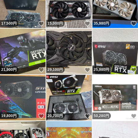
いいね！
いいね！
17,500
円
15,000
円
35,980
円
いいね！
いいね！
21,900
円
29,100
円
25,980
円
いいね！
いいね！
19,800
円
20,700
円
50,280
円