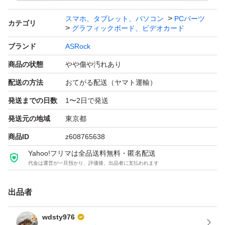
スマホ、タブレット、パソコン
PCパーツ
カテゴリ
グラフィックボード、ビデオカード
ブランド
ASRock
商品の状態
やや傷や汚れあり
配送の方法
おてがる配送（ヤマト運輸）
発送までの日数
1〜2日で発送
発送元の地域
東京都
商品ID
z608765638
Yahoo!フリマは全品送料無料・匿名配送
代金は運営が一旦預かり、評価後、出品者に支払われます
出品者
wdsty976