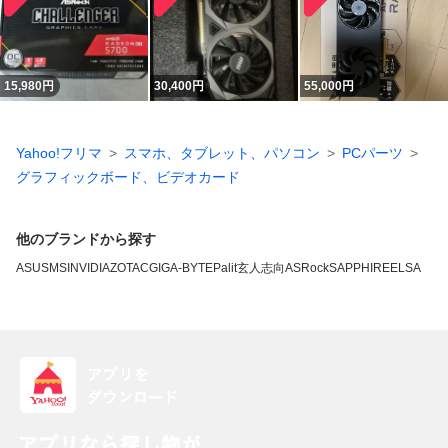
15,980
円
30,400
円
55,000
円
Yahoo!フリマ
スマホ、タブレット、パソコン
PCパーツ
グラフィックボード、ビデオカード
他のブランドから探す
ASUS
MSI
NVIDIA
ZOTAC
GIGA-BYTE
Palit
玄人志向
ASRock
SAPPHIRE
ELSA