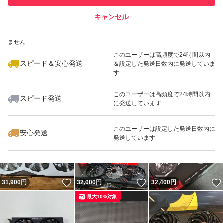
キャンセル
スピード&安心発送
いいね！
いいね！
55,000
※このバッジは実績に基づく表示であり、発送を保証しているものではあり
円
31,900
円
22,000
円
ません
このユーザーは高頻度で24時間以内
スピード＆安心発送
＆設定した発送日数内に発送していま
す
このユーザーは高頻度で24時間以内
スピード発送
に発送しています
いいね！
いいね！
21,000
円
21,580
円
21,000
円
最大10%対象
このユーザーは設定した発送日数内に
安心発送
発送しています
いいね！
いいね！
31,900
円
32,000
円
32,400
円
最大10%対象