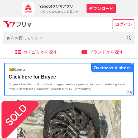
ログイン
カテゴリから探す
ブランドから探す
Overseas Visitors
Click here for Buyee
Buyee - A multilingual purchasing agent service operated by tenso, featuring items
from JDirectItems Fleamarket (provided by LY Corporation)