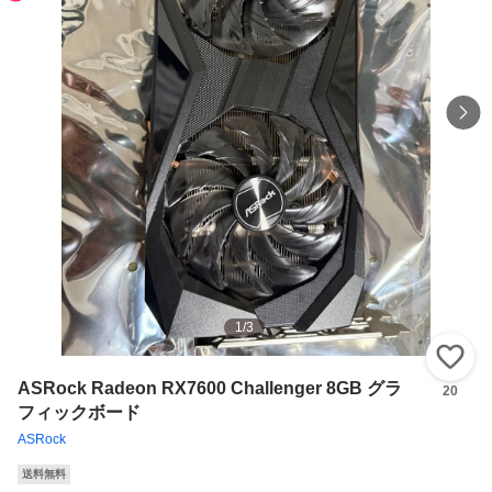
1
/
3
い
ASRock Radeon RX7600 Challenger 8GB グラ
20
フィックボード
ASRock
送料無料