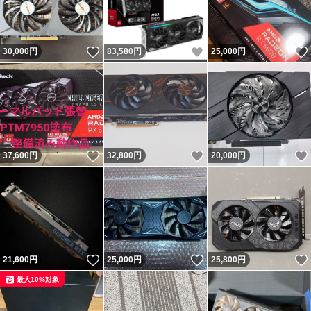
いいね！
いいね！
30,000
円
83,580
円
25,000
円
いいね！
いいね！
37,600
円
32,800
円
20,000
円
いいね！
いいね！
21,600
円
25,000
円
25,800
円
最大10%対象