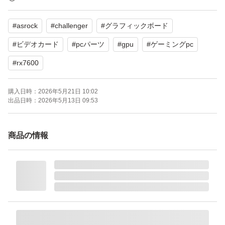
#
asrock
#
challenger
#
グラフィックボード
グラフィックボード ASRock Radeon RX 7600 Challenge
r 8GB OC RX7600 CL 8GO 8GB/GDDR6/DPx3 HDMIx1
#
ビデオカード
#
pcパーツ
#
gpu
#
ゲーミングpc
ブランド：ー
#
rx7600
購入日時：
2026年5月21日 10:02
出品日時：
2026年5月13日 09:53
商品の情報