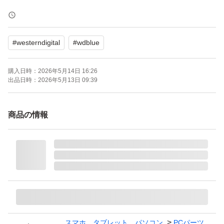
WD80EAZZ ［WD Blue 8TB］
ブランド：Western Digital WD Blue
#
westerndigital
#
wdblue
HDD容量：8000 GB
インターフェイス：Serial ATA
購入日時：
2026年5月14日 16:26
HDDフォームファクター：3.5インチ
出品日時：
2026年5月13日 09:39
キャッシュ（MB/MiB）：128 MB/MiB
商品の情報
スマホ、タブレット、パソコン
PCパーツ