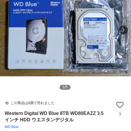
1
/
5
この商品は
1日
で売れました
い
Western Digital WD Blue 8TB WD80EAZZ 3.5
3
インチ HDD ウエスタンデジタル
WD Blue