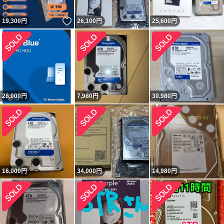
いいね！
19,300
円
26,100
円
25,600
円
28,000
円
7,980
円
30,980
円
16,000
円
34,000
円
14,980
円