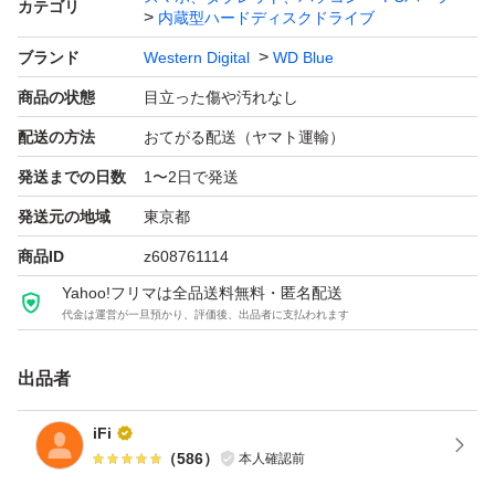
カテゴリ
内蔵型ハードディスクドライブ
ブランド
Western Digital
WD Blue
商品の状態
目立った傷や汚れなし
配送の方法
おてがる配送（ヤマト運輸）
発送までの日数
1〜2日で発送
発送元の地域
東京都
商品ID
z608761114
Yahoo!フリマは全品送料無料・匿名配送
代金は運営が一旦預かり、評価後、出品者に支払われます
出品者
iFi
（
586
）
本人確認前