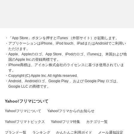
・「App Store」ボタンを押すとiTunes （外部サイト）が起動します。
・アプリケーションはiPhone、iPod touch、iPadまたはAndroidでご利用い
ただけます。
・Apple、Appleのロゴ、App Store、iPodのロゴ、iTunesは、米国および他
国のApple Inc.の登録商標です。
・iPhone商標は、アイホン株式会社のライセンスに基づき使用されていま
す。
・Copyright (C) Apple Inc. All rights reserved.
・Android、Androidロゴ、Google Play 、および Google Play ロゴは、
Google LLC の商標です。
Yahoo!フリマについて
Yahoo!フリマについて
Yahoo!フリマからのお知らせ
Yahoo!フリマトピックス
Yahoo!フリマ特集
カテゴリ一覧
ブランド一覧
ランキング
かんたんご利用ガイド
メール通知設定