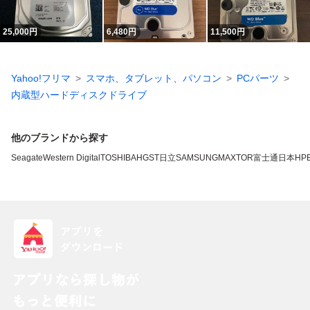
25,000
円
6,480
円
11,500
円
Yahoo!フリマ
スマホ、タブレット、パソコン
PCパーツ
内蔵型ハードディスクドライブ
他のブランドから探す
Seagate
Western Digital
TOSHIBA
HGST
日立
SAMSUNG
MAXTOR
富士通
日本HP