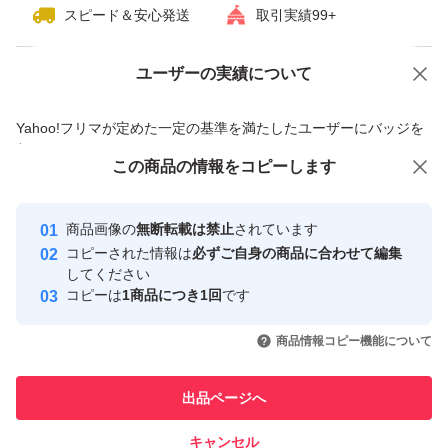
スピード＆安心発送
取引実績99+
ユーザーの実績について
価格の相談
商品への質問
商品への質問からの値下げ交渉、不適切なカテゴリ変更依頼は禁止です
Yahoo!フリマが定めた一定の基準を満たしたユーザーにバッジを
付与しています
この商品をみている人にオススメ
この商品の情報をコピーします
安心取引出品者
最大10%対象
Yahoo!フリマの基準をクリアした安
安心取引出品者
商品画像の
無断転載は禁止
されています
心・安全なユーザーです
コピーされた情報は
必ずご自身の商品に合わせて編集
取引実績
してください
コピーは
1商品につき1回
です
このユーザーはYahoo!フリマの取
取引実績◯+
いいね！
いいね！
24,800
円
18,800
円
26,500
円
引を完了させた実績があります
商品情報コピー機能について
最大10%対象
このユーザーは他フリマサービス
他フリマ実績◯+
出品ページへ
での取引実績があります
キャンセル
スピード&安心発送