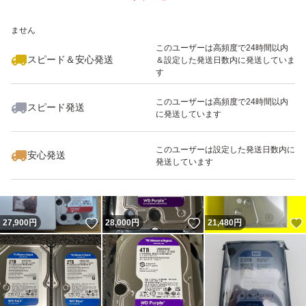
いいね！
いいね！
23,800
※このバッジは実績に基づく表示であり、発送を保証しているものではあり
円
32,600
円
29,800
円
ません
このユーザーは高頻度で24時間以内
スピード＆安心発送
＆設定した発送日数内に発送していま
す
このユーザーは高頻度で24時間以内
スピード発送
に発送しています
いいね！
いいね！
29,180
円
17,800
円
39,500
円
このユーザーは設定した発送日数内に
安心発送
発送しています
いいね！
いいね！
27,900
円
28,000
円
21,480
円