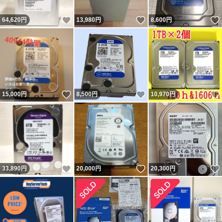
いいね！
いいね！
64,620
円
13,980
円
8,600
円
いいね！
いいね！
15,000
円
8,500
円
10,970
円
いいね！
いいね！
33,890
円
20,000
円
20,300
円