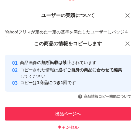
ユーザーの実績について
価格の相談
商品への質問
商品への質問からの値下げ交渉、不適切なカテゴリ変更依頼は禁止です
Yahoo!フリマが定めた一定の基準を満たしたユーザーにバッジを
付与しています
この商品をみている人にオススメ
この商品の情報をコピーします
安心取引出品者
最大10%対象
最大10%対象
最大10%対象
Yahoo!フリマの基準をクリアした安
安心取引出品者
商品画像の
無断転載は禁止
されています
心・安全なユーザーです
コピーされた情報は
必ずご自身の商品に合わせて編集
取引実績
してください
コピーは
1商品につき1回
です
このユーザーはYahoo!フリマの取
取引実績◯+
いいね！
いいね！
2,790
円
2,890
円
2,890
円
引を完了させた実績があります
商品情報コピー機能について
最大10%対象
最大10%対象
このユーザーは他フリマサービス
他フリマ実績◯+
出品ページへ
での取引実績があります
キャンセル
スピード&安心発送