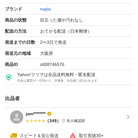
ブランド
napla
商品の状態
目立った傷や汚れなし
配送の方法
おてがる配送（日本郵便）
発送までの日数
2〜3日で発送
発送元の地域
大阪府
商品ID
z608746576
Yahoo!フリマは全品送料無料・匿名配送
代金は運営が一旦預かり、評価後、出品者に支払われます
出品者
jam********
（
349
）
本人確認前
スピード＆安心発送
取引実績30+