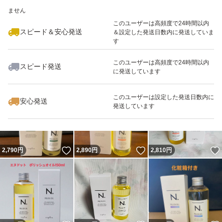
いいね！
いいね！
2,890
※このバッジは実績に基づく表示であり、発送を保証しているものではあり
円
2,890
円
2,690
円
ません
このユーザーは高頻度で24時間以内
スピード＆安心発送
＆設定した発送日数内に発送していま
す
このユーザーは高頻度で24時間以内
スピード発送
に発送しています
いいね！
いいね！
2,780
円
2,950
円
2,690
円
このユーザーは設定した発送日数内に
安心発送
発送しています
いいね！
いいね！
2,790
円
2,890
円
2,810
円