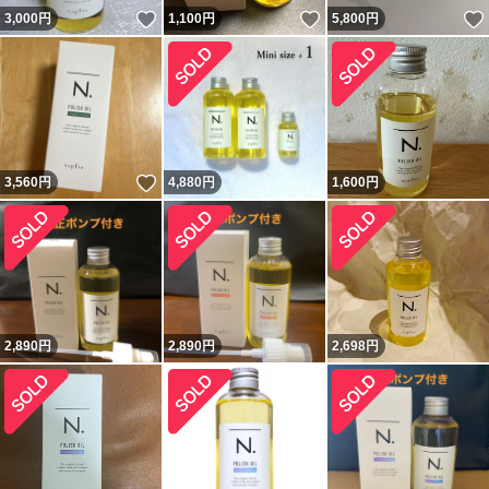
いいね！
いいね！
3,000
円
1,100
円
5,800
円
いいね！
3,560
円
4,880
円
1,600
円
2,890
円
2,890
円
2,698
円