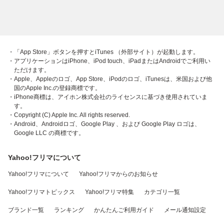
・「App Store」ボタンを押すとiTunes （外部サイト）が起動します。
・アプリケーションはiPhone、iPod touch、iPadまたはAndroidでご利用い
ただけます。
・Apple、Appleのロゴ、App Store、iPodのロゴ、iTunesは、米国および他
国のApple Inc.の登録商標です。
・iPhone商標は、アイホン株式会社のライセンスに基づき使用されていま
す。
・Copyright (C) Apple Inc. All rights reserved.
・Android、Androidロゴ、Google Play 、および Google Play ロゴは、
Google LLC の商標です。
Yahoo!フリマについて
Yahoo!フリマについて
Yahoo!フリマからのお知らせ
Yahoo!フリマトピックス
Yahoo!フリマ特集
カテゴリ一覧
ブランド一覧
ランキング
かんたんご利用ガイド
メール通知設定