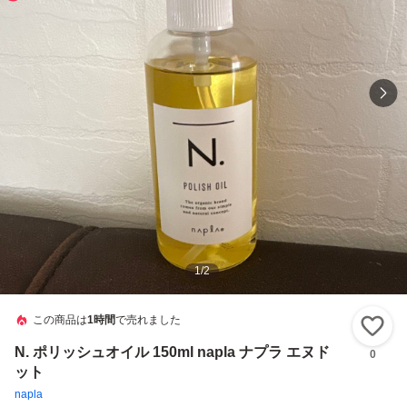
1
/
2
この商品は
1時間
で売れました
い
N. ポリッシュオイル 150ml napla ナプラ エヌド
0
ット
napla