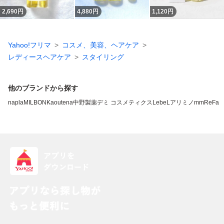
2,690
円
4,880
円
1,120
円
Yahoo!フリマ
コスメ、美容、ヘアケア
レディースヘアケア
スタイリング
他のブランドから探す
napla
MILBON
Kao
utena
中野製薬
デミ コスメティクス
LebeL
アリミノ
mm
ReFa