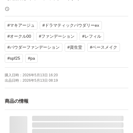
【カラー】オークル00
【タイプ】レフィル
#
マキアージュ
#
ドラマティックパウダリーex
【SPF/PA】SPF25 PA+++
【商品の状態】未使用
#
オークル00
#
ファンデーション
#
レフィル
#
パウダーファンデーション
#
資生堂
#
ベースメイク
よろしくお願いいたします。
#
spf25
#
pa
購入日時：
2026年5月13日 16:20
出品日時：
2026年5月13日 08:19
商品の情報