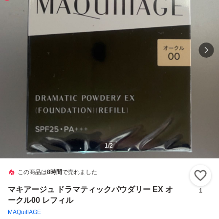
1
/
2
この商品は
8時間
で売れました
い
マキアージュ ドラマティックパウダリー EX オ
1
ークル00 レフィル
MAQuillAGE