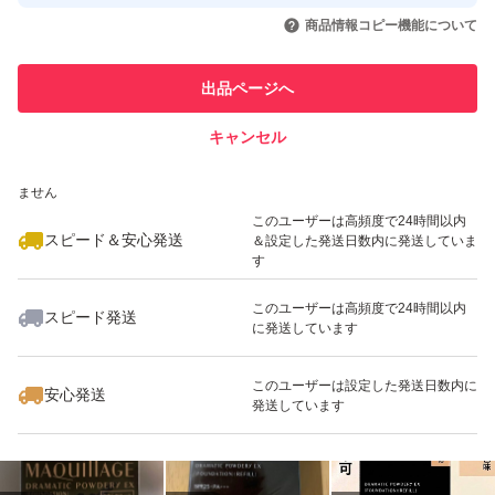
取引実績◯+
いいね！
いいね！
2,499
円
2,430
円
2,499
円
引を完了させた実績があります
商品情報コピー機能について
最大10%対象
最大10%対象
このユーザーは他フリマサービス
他フリマ実績◯+
出品ページへ
での取引実績があります
キャンセル
スピード&安心発送
いいね！
いいね！
2,499
※このバッジは実績に基づく表示であり、発送を保証しているものではあり
円
2,430
円
2,499
円
ません
最大10%対象
最大10%対象
最大10%対象
このユーザーは高頻度で24時間以内
スピード＆安心発送
＆設定した発送日数内に発送していま
す
このユーザーは高頻度で24時間以内
スピード発送
に発送しています
いいね！
いいね！
2,499
円
2,444
円
2,399
円
最大10%対象
最大10%対象
このユーザーは設定した発送日数内に
安心発送
発送しています