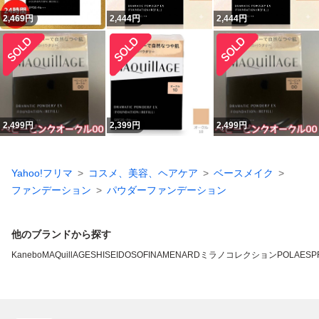
2,469
円
2,444
円
2,444
円
2,499
円
2,399
円
2,499
円
Yahoo!フリマ
コスメ、美容、ヘアケア
ベースメイク
ファンデーション
パウダーファンデーション
他のブランドから探す
Kanebo
MAQuillAGE
SHISEIDO
SOFINA
MENARD
ミラノコレクション
POLA
ESP