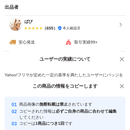
出品者
ばび
（
655
）
本人確認済
安心発送
取引実績99+
ユーザーの実績について
価格の相談
商品への質問
商品への質問からの値下げ交渉、不適切なカテゴリ変更依頼は禁止です
Yahoo!フリマが定めた一定の基準を満たしたユーザーにバッジを
付与しています
この商品をみている人にオススメ
この商品の情報をコピーします
安心取引出品者
最大10%対象
最大10%対象
最大10%対象
Yahoo!フリマの基準をクリアした安
安心取引出品者
商品画像の
無断転載は禁止
されています
心・安全なユーザーです
コピーされた情報は
必ずご自身の商品に合わせて編集
取引実績
してください
コピーは
1商品につき1回
です
このユーザーはYahoo!フリマの取