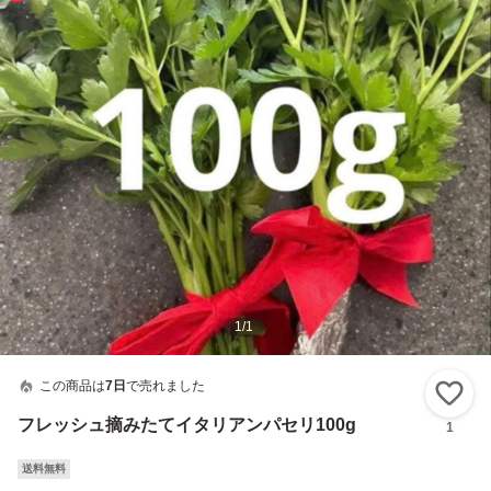
1
/
1
この商品は
7日
で売れました
い
フレッシュ摘みたてイタリアンパセリ100g
1
送料無料