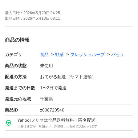
います。
購入日時：
2026年5月20日 04:25
出品日時：
2026年5月13日 08:11
今回は発送当日に100g摘み取りお届けします。
お料理にはもちろんオーブン加熱で手作りドライイタリア
商品の情報
ンパセリを作ることもできます。
カテゴリ
食品
野菜
フレッシュハーブ
パセリ
春の新芽で苦味が少なく柔らかいのでシニアうさぎからヤ
ングうさぎまでおいしく食べられますよ。
商品の状態
未使用
是非香り高いイタリアンパセリをお試しください。
配送の方法
おてがる配送（ヤマト運輸）
発送までの日数
1〜2日で発送
発送元の地域
千葉県
商品ID
z608729540
Yahoo!フリマは全品送料無料・匿名配送
代金は運営が一旦預かり、評価後、出品者に支払われます