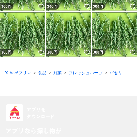
いいね！
いいね！
300
円
300
円
300
円
いいね！
いいね！
300
円
300
円
300
円
Yahoo!フリマ
食品
野菜
フレッシュハーブ
パセリ