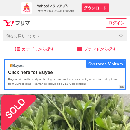
ログイン
カテゴリから探す
ブランドから探す
Overseas Visitors
Click here for Buyee
Buyee - A multilingual purchasing agent service operated by tenso, featuring items
from JDirectItems Fleamarket (provided by LY Corporation)