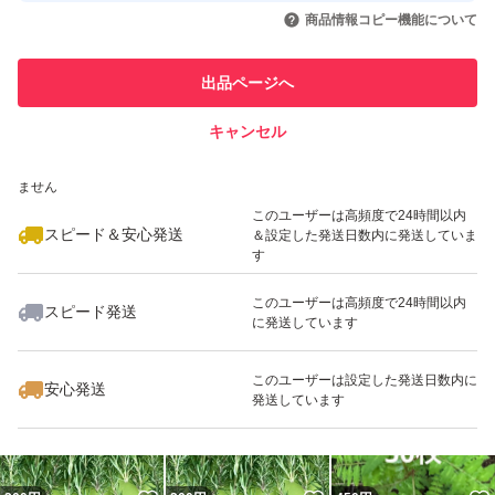
いいね！
いいね！
999
円
850
円
300
円
引を完了させた実績があります
商品情報コピー機能について
このユーザーは他フリマサービス
他フリマ実績◯+
出品ページへ
での取引実績があります
キャンセル
スピード&安心発送
いいね！
いいね！
300
※このバッジは実績に基づく表示であり、発送を保証しているものではあり
円
300
円
500
円
ません
このユーザーは高頻度で24時間以内
スピード＆安心発送
＆設定した発送日数内に発送していま
す
このユーザーは高頻度で24時間以内
スピード発送
に発送しています
いいね！
いいね！
500
円
450
円
300
円
このユーザーは設定した発送日数内に
安心発送
発送しています