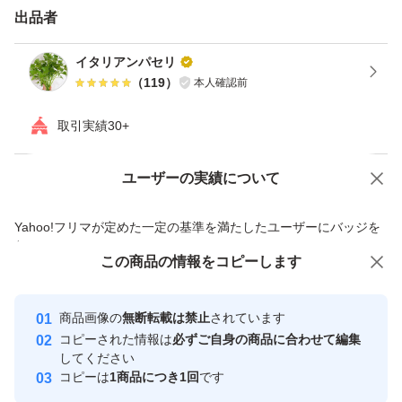
出品者
イタリアンパセリ
（
119
）
本人確認前
取引実績30+
ユーザーの実績について
価格の相談
商品への質問
商品への質問からの値下げ交渉、不適切なカテゴリ変更依頼は禁止です
Yahoo!フリマが定めた一定の基準を満たしたユーザーにバッジを
付与しています
この商品をみている人にオススメ
この商品の情報をコピーします
安心取引出品者
最大10%対象
Yahoo!フリマの基準をクリアした安
安心取引出品者
商品画像の
無断転載は禁止
されています
心・安全なユーザーです
コピーされた情報は
必ずご自身の商品に合わせて編集
取引実績
してください
コピーは
1商品につき1回
です
このユーザーはYahoo!フリマの取
取引実績◯+