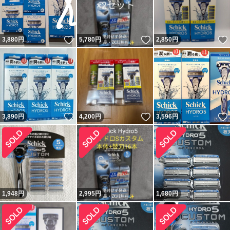
いいね！
いいね！
3,880
円
5,780
円
2,850
円
いいね！
いいね！
3,890
円
4,200
円
3,596
円
1,948
円
2,995
円
1,680
円