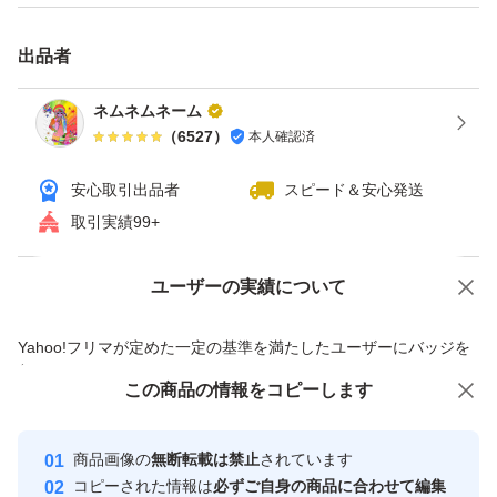
出品者
ネムネムネーム
（
6527
）
本人確認済
安心取引出品者
スピード＆安心発送
取引実績99+
ユーザーの実績について
価格の相談
商品への質問
商品への質問からの値下げ交渉、不適切なカテゴリ変更依頼は禁止です
Yahoo!フリマが定めた一定の基準を満たしたユーザーにバッジを
付与しています
この商品をみている人にオススメ
この商品の情報をコピーします
安心取引出品者
最大10%対象
最大10%対象
最大10%対象
Yahoo!フリマの基準をクリアした安
安心取引出品者
商品画像の
無断転載は禁止
されています
心・安全なユーザーです
コピーされた情報は
必ずご自身の商品に合わせて編集