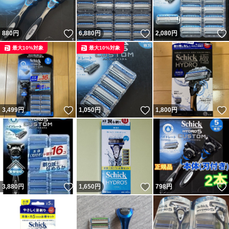
いいね！
いいね！
880
円
6,880
円
2,080
円
最大10%対象
最大10%対象
いいね！
いいね！
3,499
円
1,050
円
1,800
円
いいね！
いいね！
3,880
円
1,650
円
798
円