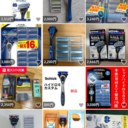
いいね！
いいね！
1,510
円
2,000
円
3,240
円
いいね！
いいね！
3,980
円
2,200
円
2,666
円
最大10%対象
いいね！
いいね！
2,350
円
880
円
3,330
円