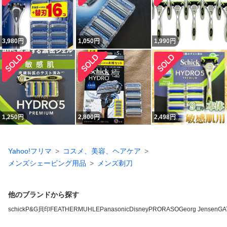
3,980
円
1,050
円
1,990
円
1,250
円
2,800
円
2,498
円
Yahoo!フリマ
コスメ、美容、ヘアケア
メンズシェービング用品
メンズ剃刀
他のブランドから探す
schick
P&G
貝印
FEATHER
MUHLE
Panasonic
Disney
PRORASO
Georg Jensen
GA