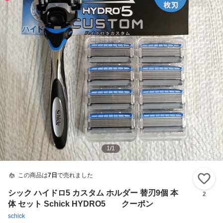
1
/
1
この商品は
7日
で売れました
い
シック ハイドロ5 カスタム ホルダー 替刃9個 本
2
体 セット Schick HYDRO5 クーポン
schick