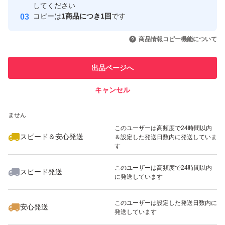
取引実績
してください
コピーは
1商品につき1回
です
このユーザーはYahoo!フリマの取
取引実績◯+
いいね！
いいね！
1,380
円
1,380
円
1,860
円
引を完了させた実績があります
商品情報コピー機能について
最大10%対象
最大10%対象
最大10%対象
このユーザーは他フリマサービス
他フリマ実績◯+
出品ページへ
での取引実績があります
キャンセル
スピード&安心発送
いいね！
いいね！
1,860
※このバッジは実績に基づく表示であり、発送を保証しているものではあり
円
1,580
円
3,780
円
ません
最大10%対象
最大10%対象
最大10%対象
このユーザーは高頻度で24時間以内
スピード＆安心発送
＆設定した発送日数内に発送していま
す
このユーザーは高頻度で24時間以内
スピード発送
に発送しています
いいね！
いいね！
2,690
円
2,690
円
1,250
円
最大10%対象
最大10%対象
このユーザーは設定した発送日数内に
安心発送
発送しています