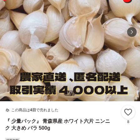
1
/
7
この商品は
4日
で売れました
い
『 少量パック』 青森県産 ホワイト六片 ニンニ
8
ク 大きめ バラ 500g