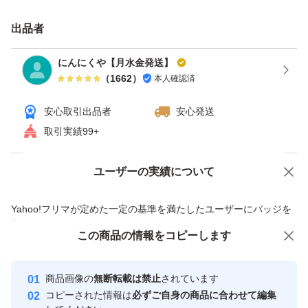
値上げ価格を少しでも抑えるため、梱包方法をネコポスに
しております。宅急便コンパクトでの発送をご希望の方
出品者
は、申し訳ございませんが＋200円で対応させていただき
にんにくや【月水金発送】
ますのでコメントください(*^^*)
（
1662
）
本人確認済
安心取引出品者
安心発送
引き続きご愛顧いただけますようよろしくお願いします
取引実績99+
複数kgご希望の方はコメントください！
ユーザーの実績について
価格の相談
商品への質問
商品への質問からの値下げ交渉、不適切なカテゴリ変更依頼は禁止です
※多少の皮剥け、サイズがバラバラの商品である事はご了
Yahoo!フリマが定めた一定の基準を満たしたユーザーにバッジを
付与しています
承ください(><)
この商品をみている人にオススメ
この商品の情報をコピーします
安心取引出品者
時間が経つと、発根や芽が出てくる事もございますが、カ
最大10%対象
最大10%対象
最大10%対象
Yahoo!フリマの基準をクリアした安
ットする事で問題なくお使いいただけます☆
安心取引出品者
商品画像の
無断転載は禁止
されています
心・安全なユーザーです
コピーされた情報は
必ずご自身の商品に合わせて編集