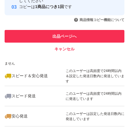
取引実績
してください
にんにく ニンニク 乾燥 ガーリック 農家 スタミナ 滋養強
コピーは
1商品につき1回
です
壮 疲労回復 青森県産 ホワイト六片 野菜 新鮮 国産 安心 安
このユーザーはYahoo!フリマの取
取引実績◯+
いいね！
いいね！
1,300
円
1,300
円
1,300
円
引を完了させた実績があります
商品情報コピー機能について
全 免疫力
最大10%対象
最大10%対象
このユーザーは他フリマサービス
他フリマ実績◯+
出品ページへ
での取引実績があります
発送のサイズで厚さ3cmの制限がございますので、3cm以
内の粒の大きさのニンニクとなりますのでご了承ください
キャンセル
スピード&安心発送
ませ(><)
いいね！
いいね！
1,300
※このバッジは実績に基づく表示であり、発送を保証しているものではあり
円
2,330
円
1,600
円
ません
最大10%対象
このユーザーは高頻度で24時間以内
スピード＆安心発送
＆設定した発送日数内に発送していま
2kg以上のご購入で大きさ関係なく梱包出来ます！
す
このユーザーは高頻度で24時間以内
にんにく ニンニク 乾燥 ガーリック 農家 スタミナ 滋養強
スピード発送
に発送しています
いいね！
いいね！
2,000
円
1,500
円
1,333
円
壮 疲労回復 青森県産 ホワイト六片 野菜 新鮮 国産 安心 安
全 黒にんにく 黒ニンニク 免疫力 風邪予防 お試し
このユーザーは設定した発送日数内に
安心発送
発送しています