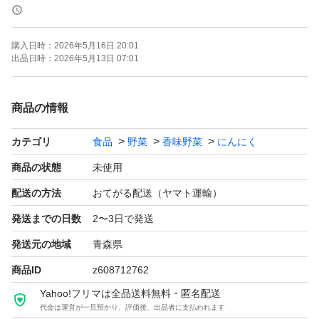
大小混合ではありますが一粒が大きめが多く、用途に合わ
せ使い分けられます！
購入日時：
2026年5月16日 20:01
出品日時：
2026年5月13日 07:01
取引が増えてきた中で、サイズのご希望をされる方が多く
なってきました。
商品の情報
基本的にはサイズ混合の商品となっておりますので、大き
カテゴリ
食品
野菜
香味野菜
にんにく
めなどの詳しいサイズ希望の方へは、選別代をプラスさせ
ていただきますのでご了承ください。
商品の状態
未使用
配送の方法
おてがる配送（ヤマト運輸）
ニンニクを食べて免疫力アップしましょう★
発送までの日数
2〜3日で発送
発送元の地域
青森県
様々な物価上昇の中、ギリギリの価格で販売しております
商品ID
z608712762
ので、お値下げは御遠慮くださいm(_ _)m
Yahoo!フリマは全品送料無料・匿名配送
代金は運営が一旦預かり、評価後、出品者に支払われます