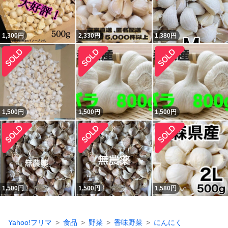
1,300
円
2,330
円
1,380
円
1,500
円
1,500
円
1,500
円
1,500
円
1,500
円
1,580
円
Yahoo!フリマ
食品
野菜
香味野菜
にんにく