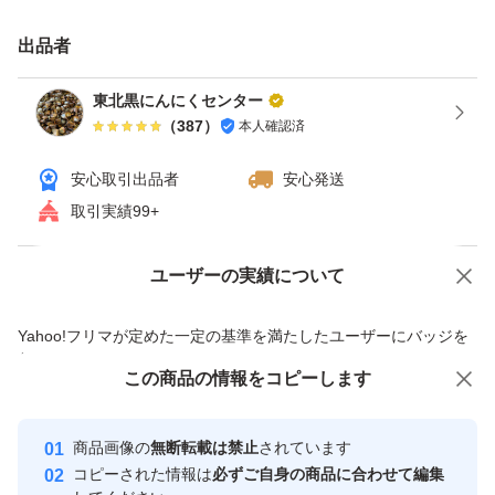
[賞味期限]
出品者
手元に届いてから、常温で約5ヶ月
東北黒にんにくセンター
冷蔵で約8ヶ月
（
387
）
本人確認済
安心取引出品者
安心発送
[保存方法]
取引実績99+
常温→風通しの良い、涼しい場所での保管
冷蔵庫→ジップロックなどの密閉容器に入れ保管
ユーザーの実績について
価格の相談
商品への質問
商品への質問からの値下げ交渉、不適切なカテゴリ変更依頼は禁止です
[発送方法]
Yahoo!フリマが定めた一定の基準を満たしたユーザーにバッジを
付与しています
クロネコヤマト ネコポス
この商品をみている人にオススメ
この商品の情報をコピーします
安心取引出品者
最大10%対象
最大10%対象
最大10%対象
Yahoo!フリマの基準をクリアした安
[販売者]
安心取引出品者
商品画像の
無断転載は禁止
されています
心・安全なユーザーです
倉田農園
コピーされた情報は
必ずご自身の商品に合わせて編集