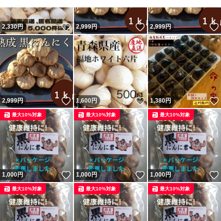
・発送中、到着後に黒にんにくが持つ水分が
いいね！
いいね！
2,330
円
2,999
円
2,999
円
出ている可能性があります。
品質にはまったく影響ありませんが
神経質な方はご購入をおやめください！
宜しくお願い致します(^_^)
いいね！
いいね！
2,999
円
1,600
円
1,380
円
最大10%対象
最大10%対象
最大10%対象
いいね！
いいね！
1,000
円
1,000
円
1,000
円
最大10%対象
最大10%対象
最大10%対象