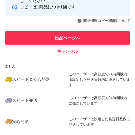
取引実績
してください
コピーは
1商品につき1回
です
[所在地]
このユーザーはYahoo!フリマの取
取引実績◯+
いいね！
いいね！
2,290
円
1,330
円
1,290
円
引を完了させた実績があります
商品情報コピー機能について
青森県むつ市関根字高梨川目42-4
最大10%対象
最大10%対象
このユーザーは他フリマサービス
他フリマ実績◯+
出品ページへ
での取引実績があります
[備考]
保健所へ販売及び営業許可の問い合わせをした所、
キャンセル
スピード&安心発送
黒ニンニクは刃物や調味料をしておらず、
いいね！
いいね！
1,300
※このバッジは実績に基づく表示であり、発送を保証しているものではあり
円
1,000
円
2,000
円
ません
簡易的に加工した物なので、更なる加工を施さない限り不
最大10%対象
このユーザーは高頻度で24時間以内
スピード＆安心発送
＆設定した発送日数内に発送していま
要との回答でした！
す
念の為こちらに掲載させて頂いております♪
このユーザーは高頻度で24時間以内
スピード発送
に発送しています
いいね！
いいね！
1,300
円
2,000
円
2,000
円
(注)
最大10%対象
最大10%対象
最大10%対象
・物価高の影響もあり、値引き等はできません
このユーザーは設定した発送日数内に
安心発送
発送しています
ご了承ください！