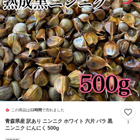
1
/
5
この商品は
12時間
で売れました
い
青森県産 訳あり ニンニク ホワイト 六片 バラ 黒
1
ニンニク にんにく 500g