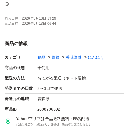
1日1〜2片を継続的に食べることによって
様々な効果が期待される健康食品です♪
購入日時：
2026年5月13日 19:29
出品日時：
2026年5月13日 06:44
また青森県産の良質な福地ホワイト六片を使用し
黒ニンニクにしました
商品の情報
カテゴリ
食品
野菜
香味野菜
にんにく
[名称]
黒にんにく
商品の状態
未使用
配送の方法
おてがる配送（ヤマト運輸）
[原材料名]
発送までの日数
2〜3日で発送
青森県産福地ホワイト六片
発送元の地域
青森県
商品ID
z608706592
[内容量]
Yahoo!フリマは全品送料無料・匿名配送
500g
代金は運営が一旦預かり、評価後、出品者に支払われます