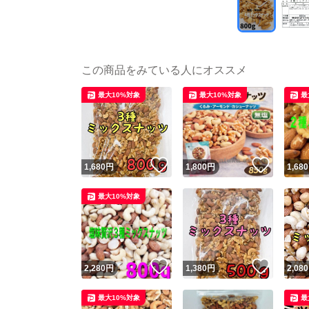
この商品をみている人にオススメ
最大10%対象
最大10%対象
最
いいね！
いいね
1,680
円
1,800
円
1,680
最大10%対象
いいね！
いいね
2,280
円
1,380
円
2,080
最大10%対象
最