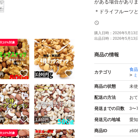
がある場合があります
＊ドライフルーツ
ツがしけてしまう
購入日時：
2026年5月13日 
出品日時：
2026年5月13日 
ご不明点があれば
大10%対象
商品の情報
素焼きアーモンド
食品
低糖質
カテゴリ
！
いいね！
いいね！
円
2,000
円
ミ
ローカーボ
商品の状態
未使
おつまみ
配送の方法
おて
お菓子作り
発送までの日数
3〜
ミックスナッツ
！
いいね！
いいね！
発送元の地域
愛知
おやつ
円
1,650
円
ギルトフリー
商品ID
z60
大10%対象