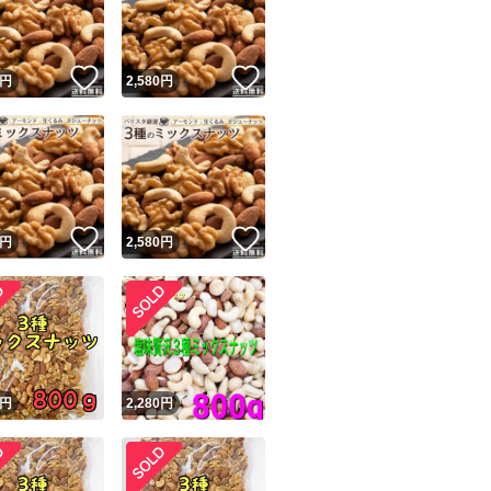
商品情報コピー機
リマ実績◯+
このユーザーは他フリマサービスでの取引実績があります
！
いいね！
いいね！
円
2,580
円
出品ページへ
&安心発送
キャンセル
ジは実績に基づく表示であり、発送を保証しているものではありません
このユーザーは高頻度で24時間以内＆設定した発送日数内に
ード＆安心発送
ます
！
いいね！
いいね！
円
2,580
円
ード発送
このユーザーは高頻度で24時間以内に発送しています
発送
このユーザーは設定した発送日数内に発送しています
！
円
2,280
円