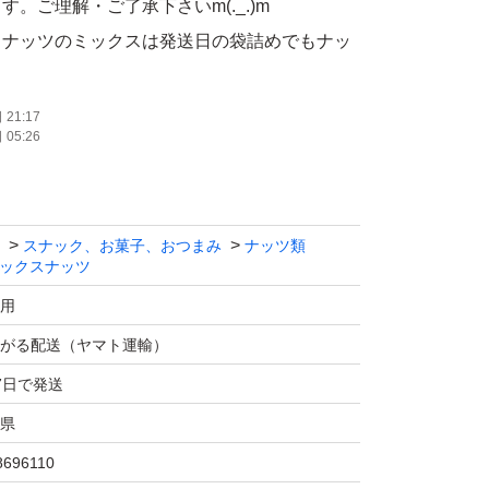
。ご理解・ご了承下さいm(._.)m
とナッツのミックスは発送日の袋詰めでもナッ
可能性がございます。ご理解・ご了承下さい。
21:17
05:26
コメントよろしくお願いいたします。
スナック、お菓子、おつまみ
ナッツ類
ックスナッツ
用
がる配送（ヤマト運輸）
7日で発送
県
8696110