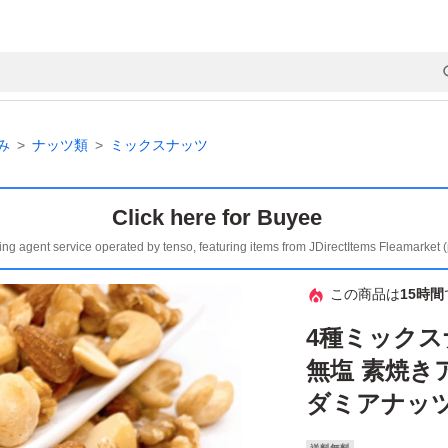
み
ナッツ類
ミックスナッツ
Click here for Buyee
ing agent service operated by tenso, featuring items from JDirectItems Fleamarket 
この商品は
15時間
4種ミックスナ
無塩 素焼き
ダミアナッツ