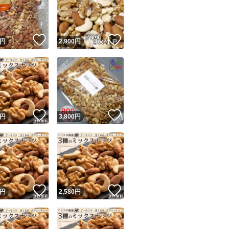
！
いいね！
いいね！
円
2,900
円
ユーザーの実績について
！
いいね！
いいね！
円
3,800
円
o!フリマが定めた一定の基準を満たしたユーザーにバッジを付与しています
出品者
この商品の情報をコピーします
取引出品者
Yahoo!フリマの基準をクリアした安心・安全なユーザーです
！
いいね！
いいね！
商品画像の
無断転載は禁止
されています
円
2,580
円
コピーされた情報は
必ずご自身の商品に合わせて編集
してください
コピーは
1商品につき1回
です
実績◯+
このユーザーはYahoo!フリマの取引を完了させた実績があり