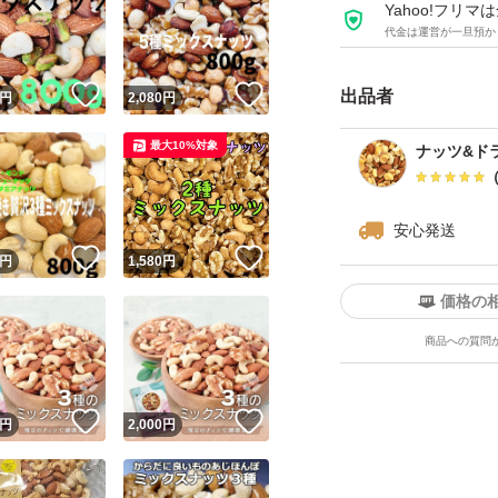
ダイエット
Yahoo!フリ
代金は運営が一旦預か
カシューナッツ
うす塩
！
いいね！
いいね！
出品者
円
2,080
円
最大10%対象
種類ミックスナッ
ナッツ&ド
安心発送
！
いいね！
いいね！
円
1,580
円
価格の
商品への質問
！
いいね！
いいね！
円
2,000
円