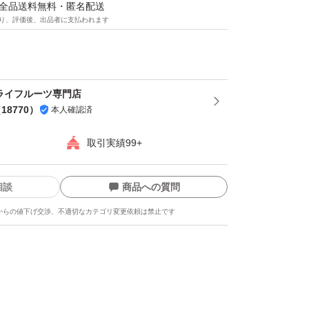
マは全品送料無料・匿名配送
り、評価後、出品者に支払われます
ツ
ライフルーツ専門店
（
18770
）
本人確認済
取引実績99+
相談
商品への質問
からの値下げ交渉、不適切なカテゴリ変更依頼は禁止です