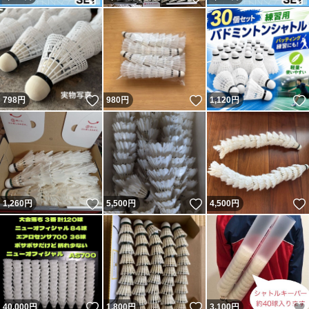
いいね！
いいね！
798
円
980
円
1,120
円
いいね！
いいね！
1,260
円
5,500
円
4,500
円
いいね！
いいね！
40,000
円
1,800
円
3,100
円