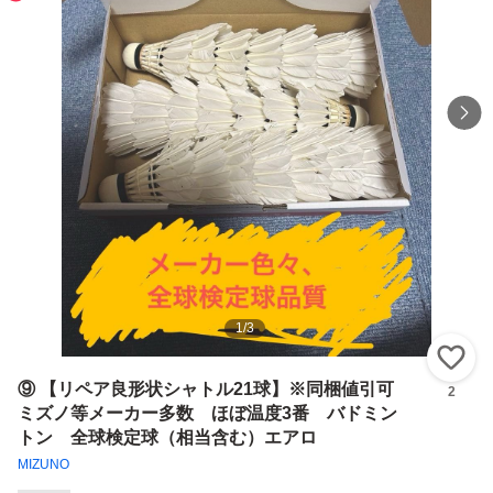
1
/
3
い
⑨ 【リペア良形状シャトル21球】※同梱値引可
2
ミズノ等メーカー多数 ほぼ温度3番 バドミン
トン 全球検定球（相当含む）エアロ
MIZUNO