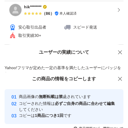
使える程度のもの。
hik********
（
86
）
本人確認済
例は上記の通りですが、修理品のため、その点をご理解い
安心取引出品者
スピード発送
ただける方のみ写真ご確認の上でご購入ください。NC.N
取引実績30+
Rでよろしくお願いいたします。
ユーザーの実績について
価格の相談
商品への質問
ゆうパケットプラスでの発送となります。
商品への質問からの値下げ交渉、不適切なカテゴリ変更依頼は禁止です
Yahoo!フリマが定めた一定の基準を満たしたユーザーにバッジを
付与しています
【同梱値引可能】
この商品をみている人にオススメ
この商品の情報をコピーします
安心取引出品者
他の商品と合わせて購入していただけるようであれば、同
Yahoo!フリマの基準をクリアした安
安心取引出品者
梱値引したセット品にて出品致します。（その間、元製品
商品画像の
無断転載は禁止
されています
心・安全なユーザーです
コピーされた情報は
必ずご自身の商品に合わせて編集
は一時出品停止します。）
取引実績
してください
各商品のご質問よりご連絡ください。
コピーは
1商品につき1回
です
このユーザーはYahoo!フリマの取
取引実績◯+
いいね！
いいね！
3,253
円
3,300
円
8,000
円
引を完了させた実績があります