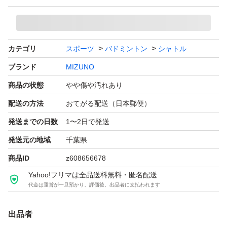
可能性がありますので、その点ご容赦下さい。
暖かくなり始めた今時期に丁度良いシャトルかと思いま
す。
カテゴリ
スポーツ
バドミントン
シャトル
ブランド
MIZUNO
【リペアランク例】
商品の状態
やや傷や汚れあり
（Sランク品）
配送の方法
おてがる配送（日本郵便）
ほとんどの人に言わないと修理品と気付かれないレベル。
発送までの日数
1〜2日で発送
（Aランク品）
発送元の地域
千葉県
前回の試合練習で少し使ったシャトル？って思われるくら
商品ID
z608656678
いの状態で、ゲーム練でも十分使用できるもの。
Yahoo!フリマは全品送料無料・匿名配送
代金は運営が一旦預かり、評価後、出品者に支払われます
（Bランク品）
出品者
ゲーム練習にはやや厳しそうだが基礎打ちなどの練習には