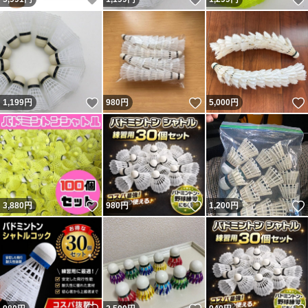
いいね！
いいね！
1,199
円
980
円
5,000
円
いいね！
いいね！
3,880
円
980
円
1,200
円