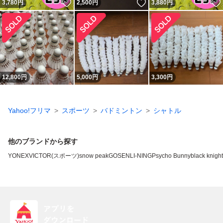
いいね！
いいね！
3,780
円
2,500
円
3,880
円
12,800
円
5,000
円
3,300
円
Yahoo!フリマ
スポーツ
バドミントン
シャトル
他のブランドから探す
YONEX
VICTOR(スポーツ)
snow peak
GOSEN
LI-NING
Psycho Bunny
black knight