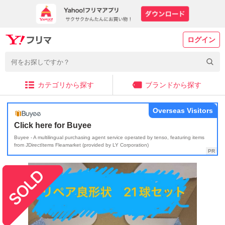
ログイン
カテゴリから探す
ブランドから探す
Overseas Visitors
Click here for Buyee
Buyee - A multilingual purchasing agent service operated by tenso, featuring items
from JDirectItems Fleamarket (provided by LY Corporation)