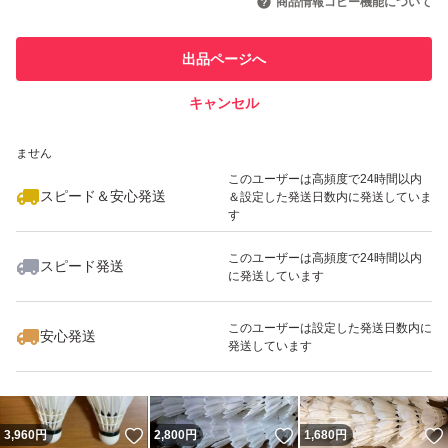
商品情報コピー機能について
※対応後に購入がない場合は、その後ご連絡の非対応や他
商品購入不可の対応もあり得ますので、ご容赦ください。
このユーザーは他フリマサービス
他フリマ実績◯+
出品ページへ
での取引実績があります
キャンセル
スピード&安心発送
別口でも出品しているため、そちらで購入された場合は出
いいね！
いいね！
10,000
※このバッジは実績に基づく表示であり、発送を保証しているものではあり
円
3,000
円
5,890
円
品取り下げる可能性もあるので、その点もご理解の程よろ
ません
最大10%対象
しくお願いします。
このユーザーは高頻度で24時間以内
スピード＆安心発送
＆設定した発送日数内に発送していま
す
このユーザーは高頻度で24時間以内
スピード発送
に発送しています
いいね！
いいね！
6,050
円
530
円
15,000
円
このユーザーは設定した発送日数内に
安心発送
発送しています
いいね！
いいね！
3,960
円
2,800
円
1,680
円