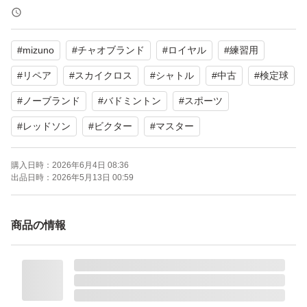
無印 （第二検定球相当）
#
mizuno
#
チャオブランド
#
ロイヤル
#
練習用
リペアシャトルのS〜Bランク品のミックス品となりま
す。
#
リペア
#
スカイクロス
#
シャトル
#
中古
#
検定球
#
ノーブランド
#
バドミントン
#
スポーツ
無印以外は、日本バドミントン協会の第一種、第二種検定
#
レッドソン
#
ビクター
#
マスター
合格球（試合球）の高品質なシャトルとなります。
平均的にはエアロセンサ700ぐらいのシャトルになるなと
購入日時：
2026年6月4日 08:36
出品日時：
2026年5月13日 00:59
思います。
半数はゲーム形式で使えるレベル（S.Aランク）、半数は
商品の情報
基礎打ちとかでは使えるぐらいのレベル（Bランク）の状
態になります。
温度対応はほとんど3番ですが、多少別番が混じっている