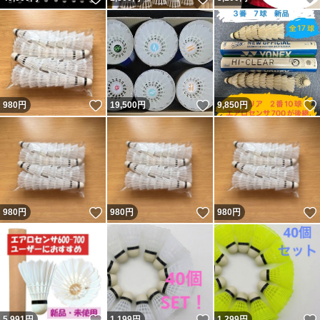
いいね！
いいね！
980
円
19,500
円
9,850
円
いいね！
いいね！
980
円
980
円
980
円
いいね！
いいね！
5,991
円
1,199
円
1,299
円