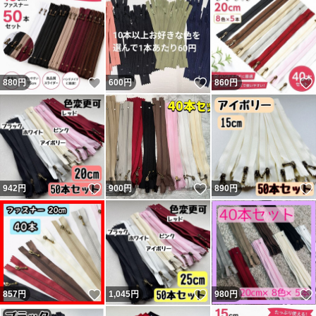
いいね！
いいね！
880
円
600
円
860
円
いいね！
いいね！
942
円
900
円
890
円
いいね！
いいね！
857
円
1,045
円
980
円