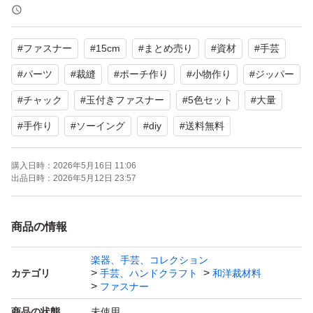
ハンドメイドに便利な15cmファスナーの50本セットで
す。
#
ファスナー
#
15cm
#
まとめ売り
#
資材
#
手芸
ポーチや小物作りに最適な、使いやすい15cmサイズの玉
#
パーツ
#
裁縫
#
ポーチ作り
#
小物作り
#
ジッパー
付きファスナーです。定番の5色セットですので、作品に
#
チャック
#
玉付きファスナー
#
5色セット
#
大量
合わせて使い分けいただけます。
#
手作り
#
ソーイング
#
diy
#
送料無料
サイズ：15cm
購入日時：
2026年5月16日 11:06
出品日時：
2026年5月12日 23:57
数量：計50本（5色 × 各10本）
カラー：ホワイト、ライトグレー、ブラウン、ベージュ濃
商品の情報
いめ、ブラック
状態：新品未使用
楽器、手芸、コレクション
カテゴリ
手芸、ハンドクラフト
和洋裁材料
※インポート品のため、細かな擦れや歪みがある場合がご
ファスナー
ざいます。ご理解の上ご購入をお願いいたします。
商品の状態
未使用