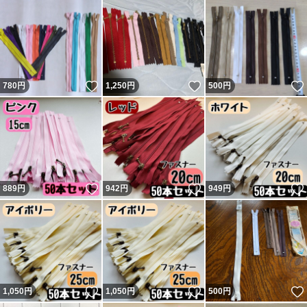
いいね！
いいね！
780
円
1,250
円
500
円
いいね！
いいね！
889
円
942
円
949
円
いいね！
いいね！
1,050
円
1,050
円
500
円