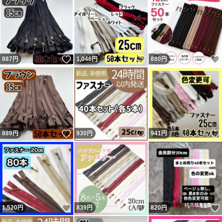
いいね！
いいね！
887
円
1,046
円
880
円
いいね！
いいね！
889
円
930
円
941
円
いいね！
いいね！
1,520
円
839
円
820
円