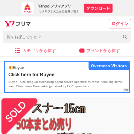
ログイン
カテゴリから探す
ブランドから探す
Overseas Visitors
Click here for Buyee
Buyee - A multilingual purchasing agent service operated by tenso, featuring items
from JDirectItems Fleamarket (provided by LY Corporation)