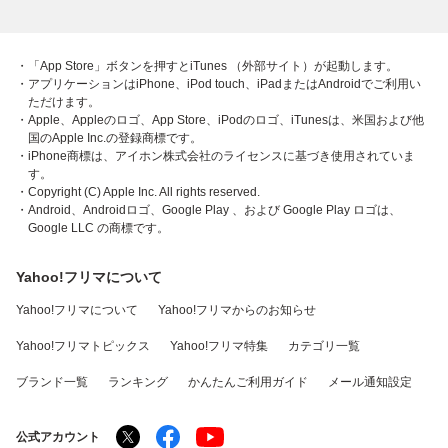
・「App Store」ボタンを押すとiTunes （外部サイト）が起動します。
・アプリケーションはiPhone、iPod touch、iPadまたはAndroidでご利用い
ただけます。
・Apple、Appleのロゴ、App Store、iPodのロゴ、iTunesは、米国および他
国のApple Inc.の登録商標です。
・iPhone商標は、アイホン株式会社のライセンスに基づき使用されていま
す。
・Copyright (C) Apple Inc. All rights reserved.
・Android、Androidロゴ、Google Play 、および Google Play ロゴは、
Google LLC の商標です。
Yahoo!フリマについて
Yahoo!フリマについて
Yahoo!フリマからのお知らせ
Yahoo!フリマトピックス
Yahoo!フリマ特集
カテゴリ一覧
ブランド一覧
ランキング
かんたんご利用ガイド
メール通知設定
公式アカウント