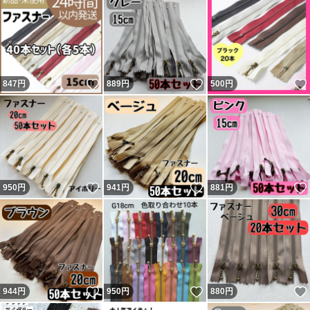
いいね！
いいね！
847
円
889
円
500
円
いいね！
いいね！
950
円
941
円
881
円
いいね！
いいね！
944
円
950
円
880
円