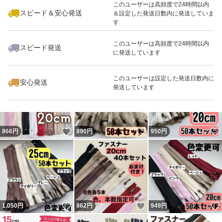
このユーザーは高頻度で24時間以内
スピード＆安心発送
＆設定した発送日数内に発送していま
す
このユーザーは高頻度で24時間以内
スピード発送
に発送しています
いいね！
いいね！
849
円
870
円
850
円
このユーザーは設定した発送日数内に
安心発送
発送しています
いいね！
いいね！
866
円
890
円
950
円
いいね！
いいね！
1,050
円
862
円
949
円