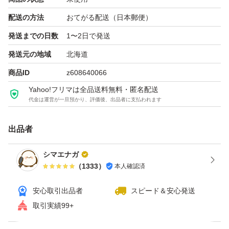
配送の方法
おてがる配送（日本郵便）
発送までの日数
1〜2日で発送
発送元の地域
北海道
商品ID
z608640066
Yahoo!フリマは全品送料無料・匿名配送
代金は運営が一旦預かり、評価後、出品者に支払われます
出品者
シマエナガ
（
1333
）
本人確認済
安心取引出品者
スピード＆安心発送
取引実績99+