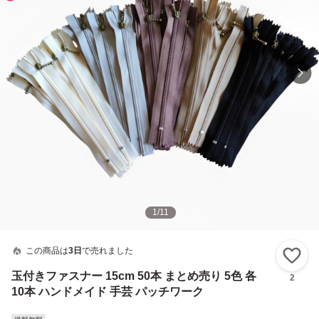
1
/
11
この商品は
3日
で売れました
い
玉付きファスナー 15cm 50本 まとめ売り 5色 各
2
10本 ハンドメイド 手芸 パッチワーク