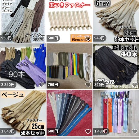
いいね！
いいね！
950
円
580
円
949
円
いいね！
いいね！
2,250
円
799
円
869
円
いいね！
いいね！
1,040
円
600
円
1,480
円