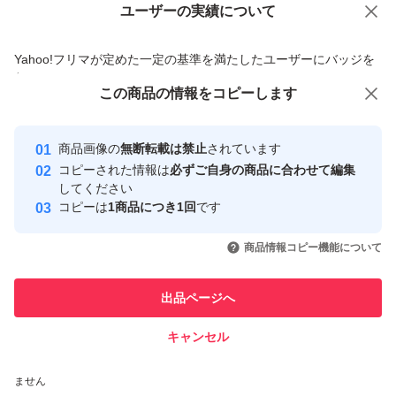
ユーザーの実績について
価格の相談
商品への質問
商品への質問からの値下げ交渉、不適切なカテゴリ変更依頼は禁止です
Yahoo!フリマが定めた一定の基準を満たしたユーザーにバッジを
付与しています
この商品をみている人にオススメ
この商品の情報をコピーします
安心取引出品者
Yahoo!フリマの基準をクリアした安
安心取引出品者
商品画像の
無断転載は禁止
されています
心・安全なユーザーです
コピーされた情報は
必ずご自身の商品に合わせて編集
取引実績
してください
コピーは
1商品につき1回
です
このユーザーはYahoo!フリマの取
取引実績◯+
いいね！
いいね！
1,050
円
950
円
950
円
引を完了させた実績があります
商品情報コピー機能について
このユーザーは他フリマサービス
他フリマ実績◯+
出品ページへ
での取引実績があります
キャンセル
スピード&安心発送
いいね！
いいね！
887
※このバッジは実績に基づく表示であり、発送を保証しているものではあり
円
889
円
889
円
ません