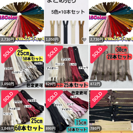
いいね！
いいね！
2,730
円
1,050
円
2,730
円
1,050
円
629
円
872
円
1,049
円
890
円
780
円