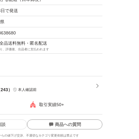
3日で発送
県
8638680
マは全品送料無料・匿名配送
り、評価後、出品者に支払われます
（
243
）
本人確認前
取引実績50+
相談
商品への質問
からの値下げ交渉、不適切なカテゴリ変更依頼は禁止です