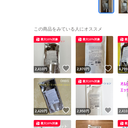
この商品をみている人にオススメ
最大10%対象
最大10%対象
最
いいね！
いいね
2,410
円
2,970
円
4,799
最大10%対象
いいね！
いいね
2,420
円
2,950
円
2,410
最大10%対象
最