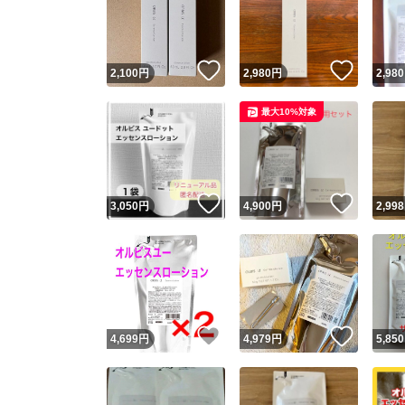
いいね！
いいね
2,100
円
2,980
円
2,980
最大10%対象
いいね！
いいね
3,050
円
4,900
円
2,998
Yaho
安心取引
安心
いいね！
いいね
4,699
円
4,979
円
5,850
取引実績
取引