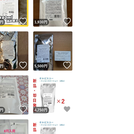
商品情報コピー機
リマ実績◯+
このユーザーは他フリマサービスでの取引実績があります
！
いいね！
いいね！
円
1,930
円
出品ページへ
&安心発送
キャンセル
ジは実績に基づく表示であり、発送を保証しているものではありません
このユーザーは高頻度で24時間以内＆設定した発送日数内に
ード＆安心発送
ます
！
いいね！
いいね！
円
5,500
円
ード発送
このユーザーは高頻度で24時間以内に発送しています
発送
このユーザーは設定した発送日数内に発送しています
！
いいね！
いいね！
円
4,750
円