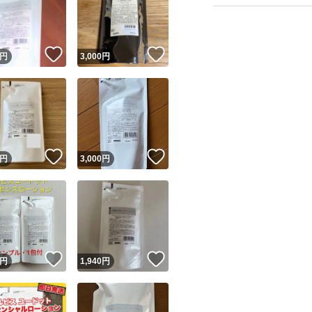
！
いいね！
いいね！
円
3,000
円
ユーザーの実績について
！
いいね！
いいね！
円
3,000
円
o!フリマが定めた一定の基準を満たしたユーザーにバッジを付与しています
出品者
この商品の情報をコピーします
取引出品者
Yahoo!フリマの基準をクリアした安心・安全なユーザーです
！
いいね！
いいね！
商品画像の
無断転載は禁止
されています
円
1,940
円
コピーされた情報は
必ずご自身の商品に合わせて編集
してください
コピーは
1商品につき1回
です
実績◯+
このユーザーはYahoo!フリマの取引を完了させた実績があり