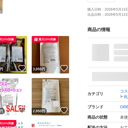
購入日時：
2026年5月13日 
出品日時：
2026年5月12日 
商品の情報
大10%対象
最大10%対象
！
いいね！
いいね！
円
3,050
円
コス
カテゴリ
化
ブランド
ORB
！
いいね！
いいね！
円
2,950
円
商品の状態
未使
大10%対象
配送の方法
おて