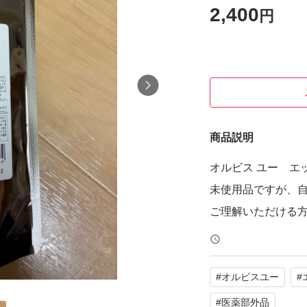
2,400
円
商品説明
オルビス ユー エ
未使用品ですが、
ご理解いただける
#
オルビスユー
#
#
医薬部外品