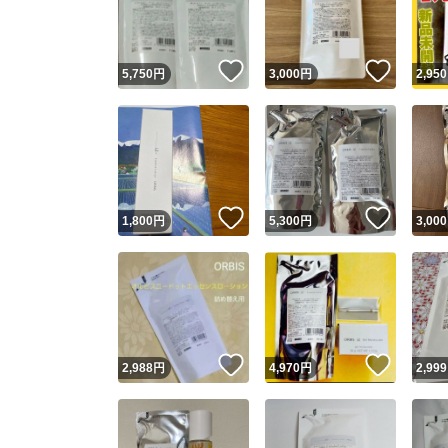
他フ
いいね！
いいね
5,750
円
3,000
円
2,950
スピード
※このバッ
スピ
いいね！
いいね
1,800
円
5,300
円
3,000
スピ
安心
いいね！
いいね
2,988
円
4,970
円
2,999