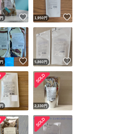
！
いいね！
いいね！
円
1,950
円
！
いいね！
いいね！
円
5,860
円
！
円
2,330
円