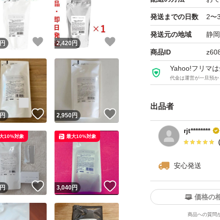
発送までの日数
2〜
発送元の地域
静岡
！
いいね！
いいね！
円
2,420
円
商品ID
z60
Yahoo!フリ
代金は運営が一旦預か
出品者
！
いいね！
いいね！
円
2,950
円
rjt********
大10%対象
最大10%対象
安心発送
！
いいね！
いいね！
円
3,040
円
価格の
商品への質問